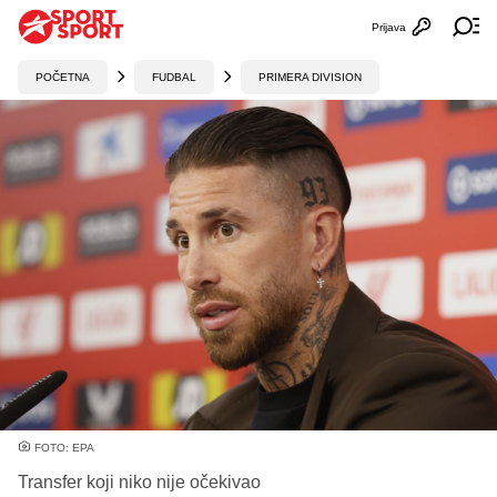
Prijava
Otvori profi
Ot
POČETNA
FUDBAL
PRIMERA DIVISION
FOTO: EPA
Transfer koji niko nije očekivao