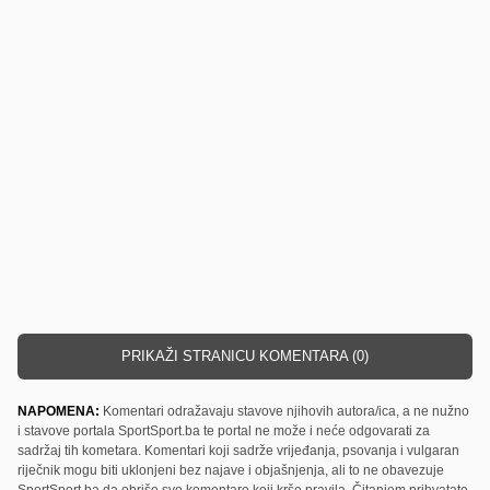
PRIKAŽI STRANICU KOMENTARA (0)
NAPOMENA:
Komentari odražavaju stavove njihovih autora/ica, a ne nužno
i stavove portala SportSport.ba te portal ne može i neće odgovarati za
sadržaj tih kometara. Komentari koji sadrže vrijeđanja, psovanja i vulgaran
riječnik mogu biti uklonjeni bez najave i objašnjenja, ali to ne obavezuje
SportSport.ba da obriše sve komentare koji krše pravila. Čitanjem prihvatate