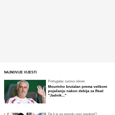
NAJNOVIJE VIJESTI
Portugalac surovo iskren
Mourinho brutalan prema velikom
pojačanju nakon debija za Real:
"Jadnik..."
Da li je na pomolu novi preokret?