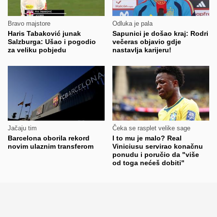
Bravo majstore
Odluka je pala
Haris Tabaković junak
Sapunici je došao kraj: Rodri
Salzburga: Ušao i pogodio
večeras objavio gdje
za veliku pobjedu
nastavlja karijeru!
Jačaju tim
Čeka se rasplet velike sage
Barcelona oborila rekord
I to mu je malo? Real
novim ulaznim transferom
Viniciusu servirao konačnu
ponudu i poručio da "više
od toga nećeš dobiti"