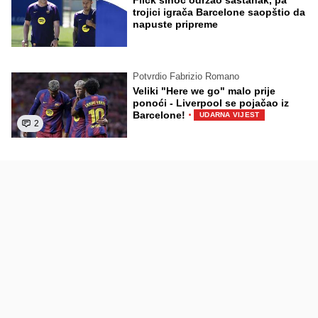
trojici igrača Barcelone saopštio da
napuste pripreme
Potvrdio Fabrizio Romano
Veliki "Here we go" malo prije
ponoći - Liverpool se pojačao iz
·
Barcelone!
UDARNA VIJEST
2