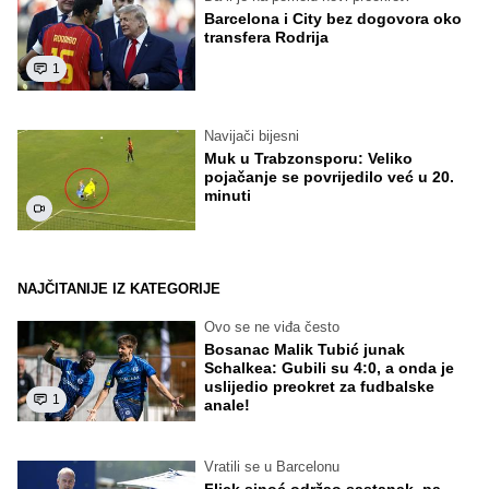
Barcelona i City bez dogovora oko
transfera Rodrija
1
Navijači bijesni
Muk u Trabzonsporu: Veliko
pojačanje se povrijedilo već u 20.
minuti
NAJČITANIJE IZ KATEGORIJE
Ovo se ne viđa često
Bosanac Malik Tubić junak
Schalkea: Gubili su 4:0, a onda je
uslijedio preokret za fudbalske
1
anale!
Vratili se u Barcelonu
Flick sinoć održao sastanak, pa