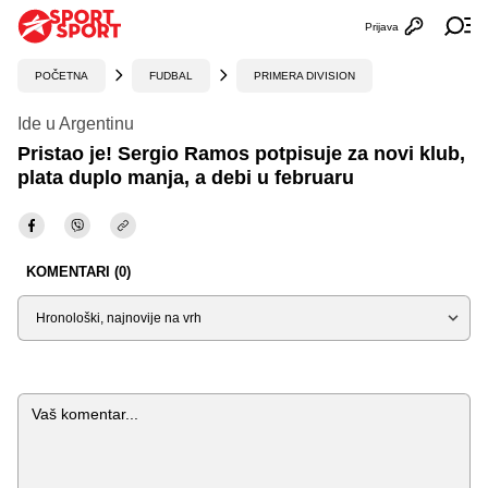
Prijava
Otvori profi
Ot
POČETNA
FUDBAL
PRIMERA DIVISION
Ide u Argentinu
Pristao je! Sergio Ramos potpisuje za novi klub,
plata duplo manja, a debi u februaru
KOMENTARI (0)
Sortiraj
Komentar