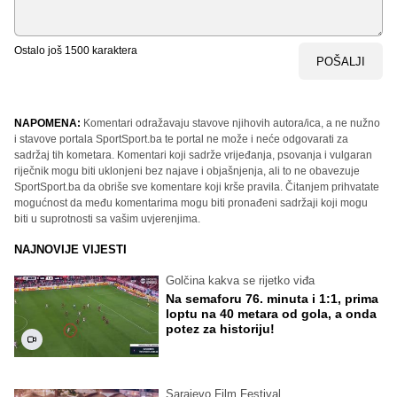
Ostalo još
1500
karaktera
POŠALJI
NAPOMENA:
Komentari odražavaju stavove njihovih autora/ica, a ne nužno
i stavove portala SportSport.ba te portal ne može i neće odgovarati za
sadržaj tih kometara. Komentari koji sadrže vrijeđanja, psovanja i vulgaran
riječnik mogu biti uklonjeni bez najave i objašnjenja, ali to ne obavezuje
SportSport.ba da obriše sve komentare koji krše pravila. Čitanjem prihvatate
mogućnost da među komentarima mogu biti pronađeni sadržaji koji mogu
biti u suprotnosti sa vašim uvjerenjima.
NAJNOVIJE VIJESTI
Golčina kakva se rijetko viđa
Na semaforu 76. minuta i 1:1, prima
loptu na 40 metara od gola, a onda
potez za historiju!
Sarajevo Film Festival