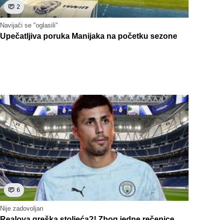
2
Navijači se "oglasili"
Upečatljiva poruka Manijaka na početku sezone
6
Nije zadovoljan
Realova greška stoljeća?! Zbog jedne rečenice