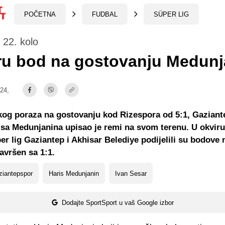
POČETNA
FUDBAL
SÜPER LIG
, 22. kolo
ru bod na gostovanju Medunj
:24,
kog poraza na gostovanju kod Rizespora od 5:1, Gazian
sa Medunjanina upisao je remi na svom terenu. U okviru
er lig Gaziantep i Akhisar Belediye podijelili su bodove
završen sa 1:1.
ziantepspor
Haris Medunjanin
Ivan Sesar
Dodajte SportSport u vaš Google izbor