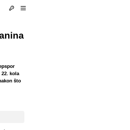
Otvori profil
Otvori meni
anina
tepspor
 22. kola
 nakon što