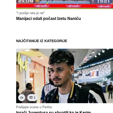
"I poslije rata je rat"
Manijaci odali počast Izetu Naniću
NAJČITANIJE IZ KATEGORIJE
1
Prelijepe scene u Perthu
Igrači Juventusa su shvatili ko je Kerim