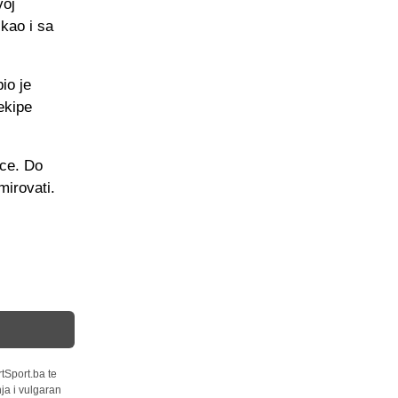
voj
kao i sa
io je
ekipe
ice. Do
mirovati.
tSport.ba te
ja i vulgaran