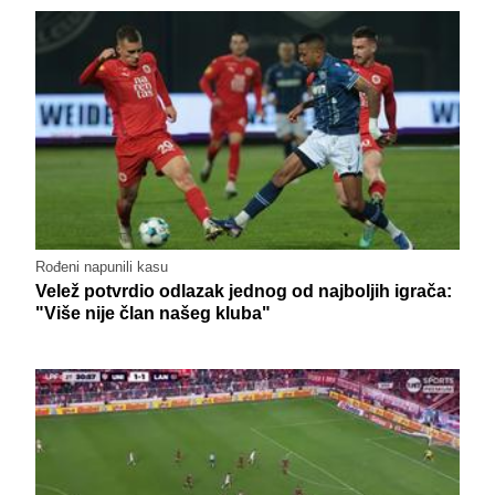
Rođeni napunili kasu
Velež potvrdio odlazak jednog od najboljih igrača:
"Više nije član našeg kluba"