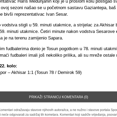
ntativac Haris Medunjanin koji je u prošlom kolu postigao s
u ovoj sezoni našao se u početnom sastavu Gaziantepa, baš 
e bivši reprezentativac Ivan Sesar.
 vodstva stigli u 59. minuti utakmice, a strijelac za Akhisar b
59. minuti utakmice. Četiri minute nakon vodstva Sesarove 
a je na terenu zamijenio Sapara.
m fudbalerima donio je Tosun pogotkom u 78. minuti utakm
maći fudbaleri imali još nekoliko prilika, ali su mreže ostale 
22. kolo:
por – Akhisar 1:1 (Tosun 78 / Demirok 59)
PRIKAŽI STRANICU KOMENTARA (0)
omentari odražavaju stavove njihovih autora/ica, a ne nužno i stavove portala Spor
i neće odgovarati za sadržaj tih kometara. Komentari koji sadrže vrijeđanja, psovan