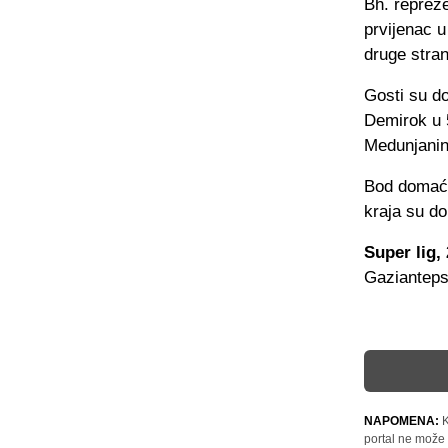
Bh. repreze
prvijenac 
druge stran
Gosti su do
Demirok u 
Medunjanin
Bod domaći
kraja su do
Super lig, 
Gazianteps
NAPOMENA:
K
portal ne može 