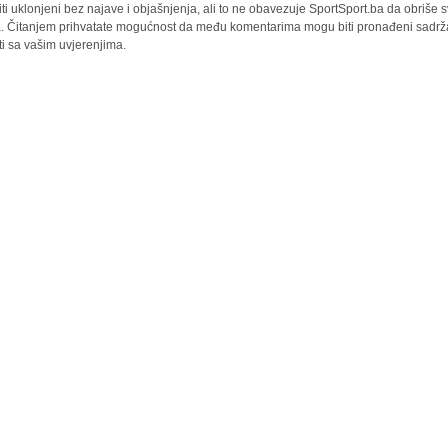
iti uklonjeni bez najave i objašnjenja, ali to ne obavezuje SportSport.ba da obriše
la. Čitanjem prihvatate mogućnost da među komentarima mogu biti pronađeni sadrža
ti sa vašim uvjerenjima.