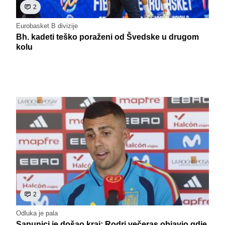
2
Eurobasket B divizije
Bh. kadeti teško poraženi od Švedske u drugom
kolu
2
Odluka je pala
Sapunici je došao kraj: Rodri večeras objavio gdje