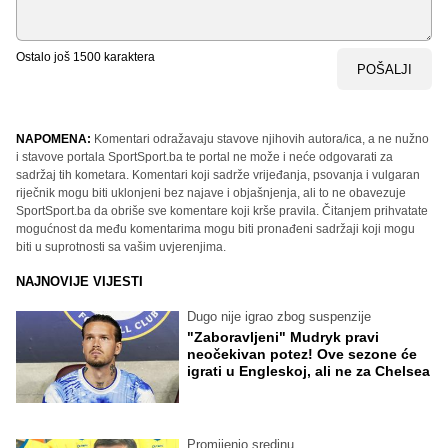
Ostalo još
1500
karaktera
POŠALJI
NAPOMENA:
Komentari odražavaju stavove njihovih autora/ica, a ne nužno
i stavove portala SportSport.ba te portal ne može i neće odgovarati za
sadržaj tih kometara. Komentari koji sadrže vrijeđanja, psovanja i vulgaran
riječnik mogu biti uklonjeni bez najave i objašnjenja, ali to ne obavezuje
SportSport.ba da obriše sve komentare koji krše pravila. Čitanjem prihvatate
mogućnost da među komentarima mogu biti pronađeni sadržaji koji mogu
biti u suprotnosti sa vašim uvjerenjima.
NAJNOVIJE VIJESTI
Dugo nije igrao zbog suspenzije
"Zaboravljeni" Mudryk pravi
neočekivan potez! Ove sezone će
igrati u Engleskoj, ali ne za Chelsea
Promijenio sredinu