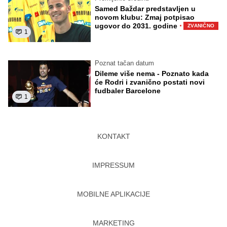
Samed Baždar predstavljen u
novom klubu: Zmaj potpisao
·
ugovor do 2031. godine
ZVANIČNO
1
Poznat tačan datum
Dileme više nema - Poznato kada
će Rodri i zvanično postati novi
fudbaler Barcelone
1
KONTAKT
IMPRESSUM
MOBILNE APLIKACIJE
MARKETING