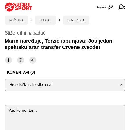
Prijava
Otvori profi
Ot
POČETNA
FUDBAL
SUPERLIGA
Stiže krilni napadač
Marin naređuje, Terzić ispunjava: Još jedan
spektakularan transfer Crvene zvezde!
KOMENTARI (0)
Sortiraj
Komentar