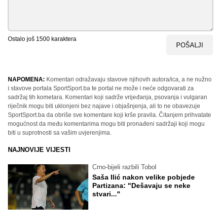
Ostalo još
1500
karaktera
POŠALJI
NAPOMENA:
Komentari odražavaju stavove njihovih autora/ica, a ne nužno
i stavove portala SportSport.ba te portal ne može i neće odgovarati za
sadržaj tih kometara. Komentari koji sadrže vrijeđanja, psovanja i vulgaran
riječnik mogu biti uklonjeni bez najave i objašnjenja, ali to ne obavezuje
SportSport.ba da obriše sve komentare koji krše pravila. Čitanjem prihvatate
mogućnost da među komentarima mogu biti pronađeni sadržaji koji mogu
biti u suprotnosti sa vašim uvjerenjima.
NAJNOVIJE VIJESTI
Crno-bijeli razbili Tobol
Saša Ilić nakon velike pobjede
Partizana: "Dešavaju se neke
stvari..."