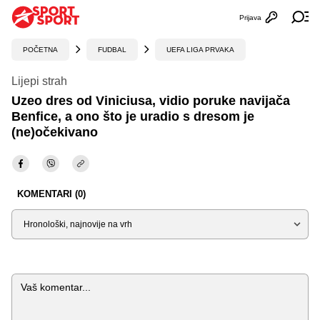
Prijava
Otvori profi
Ot
POČETNA
FUDBAL
UEFA LIGA PRVAKA
Lijepi strah
Uzeo dres od Viniciusa, vidio poruke navijača
Benfice, a ono što je uradio s dresom je
(ne)očekivano
KOMENTARI (0)
Sortiraj
Komentar