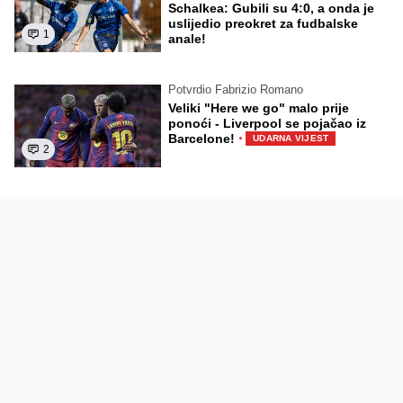
Schalkea: Gubili su 4:0, a onda je
uslijedio preokret za fudbalske
1
anale!
Potvrdio Fabrizio Romano
Veliki "Here we go" malo prije
ponoći - Liverpool se pojačao iz
·
Barcelone!
UDARNA VIJEST
2