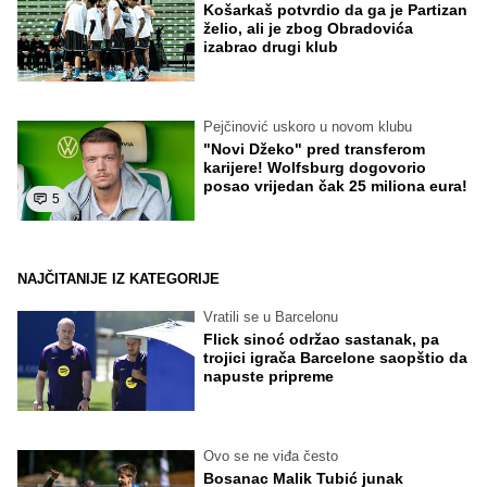
Košarkaš potvrdio da ga je Partizan
želio, ali je zbog Obradovića
izabrao drugi klub
Pejčinović uskoro u novom klubu
"Novi Džeko" pred transferom
karijere! Wolfsburg dogovorio
posao vrijedan čak 25 miliona eura!
5
NAJČITANIJE IZ KATEGORIJE
Vratili se u Barcelonu
Flick sinoć održao sastanak, pa
trojici igrača Barcelone saopštio da
napuste pripreme
Ovo se ne viđa često
Bosanac Malik Tubić junak