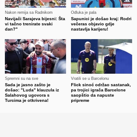
Nakon remija sa Radnikom
Odluka je pala
Navijači Sarajeva bijesni: Šta
Sapunici je došao kraj: Rodri
vi tačno trenirate svaki
večeras objavio gdje
dan?"
nastavlja karijeru!
Spremni su na sve
Vratili se u Barcelonu
Sada je jasno zašto je
Flick sinoć održao sastanak,
došao: "Luda" klauzula iz
pa trojici igrača Barcelone
Salahovog ugovora s
saopštio da napuste
Turcima je otkrivena!
pripreme