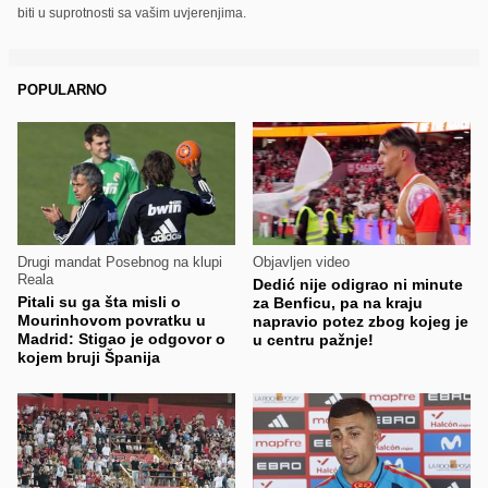
biti u suprotnosti sa vašim uvjerenjima.
POPULARNO
Drugi mandat Posebnog na klupi
Objavljen video
Reala
Dedić nije odigrao ni minute
Pitali su ga šta misli o
za Benficu, pa na kraju
Mourinhovom povratku u
napravio potez zbog kojeg je
Madrid: Stigao je odgovor o
u centru pažnje!
kojem bruji Španija