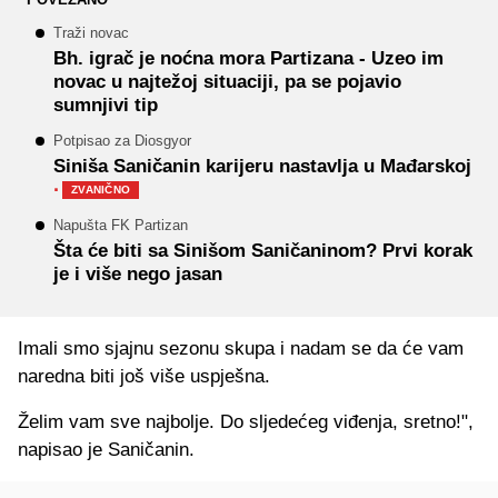
Traži novac
Bh. igrač je noćna mora Partizana - Uzeo im
novac u najtežoj situaciji, pa se pojavio
sumnjivi tip
Potpisao za Diosgyor
Siniša Saničanin karijeru nastavlja u Mađarskoj
·
ZVANIČNO
Napušta FK Partizan
Šta će biti sa Sinišom Saničaninom? Prvi korak
je i više nego jasan
Imali smo sjajnu sezonu skupa i nadam se da će vam
naredna biti još više uspješna.
Želim vam sve najbolje. Do sljedećeg viđenja, sretno!",
napisao je Saničanin.