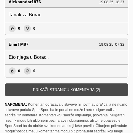
Aleksandar1976
19.08.25. 18:27
Tanak za Borac
0
0
EmirTM87
19.08.25. 07:32
Eto njega u Borac..
0
0
PRIKAŽI STRANICU KOMENTARA (2)
NAPOMENA:
Komentari odražavaju stavove njihovih autora/ica, a ne nužno
i stavove portala SportSport.ba te portal ne može i neće odgovarati za
sadržaj tih kometara. Komentari koji sadrže vrijeđanja, psovanja i vulgaran
riječnik mogu biti uklonjeni bez najave i objašnjenja, ali to ne obavezuje
SportSport.ba da obriše sve komentare koji krše pravila. Čitanjem prihvatate
mogućnost da među komentarima mogu biti pronađeni sadržaji koji mogu