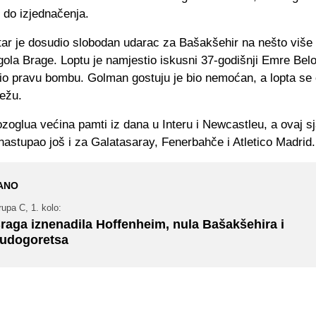
i do izjednačenja.
itar je dosudio slobodan udarac za Bašakšehir na nešto više
ola Brage. Loptu je namjestio iskusni 37-godišnji Emre Belo
io pravu bombu. Golman gostuju je bio nemoćan, a lopta se
režu.
oglua većina pamti iz dana u Interu i Newcastleu, a ovaj sj
nastupao još i za Galatasaray, Fenerbahče i Atletico Madrid.
ANO
upa C, 1. kolo:
raga iznenadila Hoffenheim, nula Bašakšehira i
udogoretsa