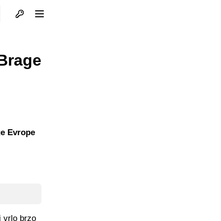
Otvori profil
Otvori meni
 Brage
ge Evrope
 vrlo brzo