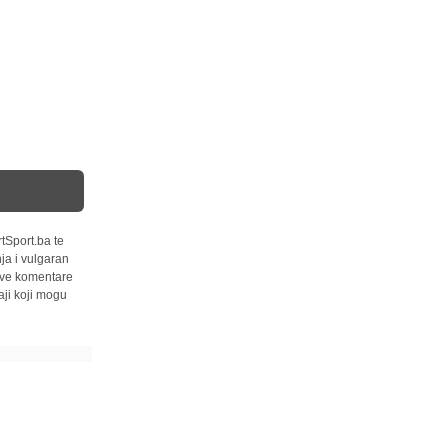
tSport.ba te
ja i vulgaran
 sve komentare
ji koji mogu