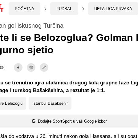
POČETNA
FUDBAL
UEFA LIGA PRVAKA
an gol iskusnog Turčina
te li se Belozoglua? Golman
gurno sjetio
:08,
u se trenutno igra utakmica drugog kola grupne faze Li
ge i turskog Bašakšehira, a rezultat je 1:1.
re Belezoglu
Istanbul Basaksehir
Dodajte SportSport u vaš Google izbor
šla do vodstva u 26. minuti nakon gola Hassana, ali su gosti