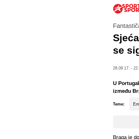
Fantastič
Sjeća
se si
28.09.17. - 22
U Portugal
između Bra
Teme:
Em
Braga je do