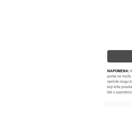
NAPOMENA:
K
portal ne može 
riječnik mogu b
koji krše pravi
biti u suprotnos