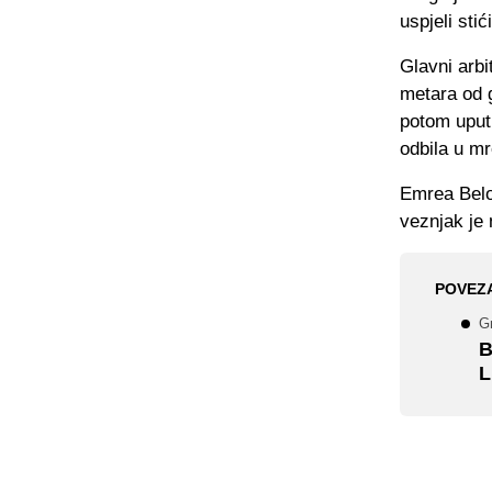
uspjeli stić
Glavni arb
metara od g
potom uput
odbila u m
Emrea Beloz
veznjak je 
POVEZ
Gr
B
L