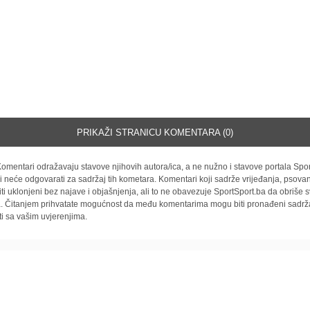
PRIKAŽI STRANICU KOMENTARA (0)
omentari odražavaju stavove njihovih autora/ica, a ne nužno i stavove portala Spor
i neće odgovarati za sadržaj tih kometara. Komentari koji sadrže vrijeđanja, psovan
iti uklonjeni bez najave i objašnjenja, ali to ne obavezuje SportSport.ba da obriše
la. Čitanjem prihvatate mogućnost da među komentarima mogu biti pronađeni sadrža
ti sa vašim uvjerenjima.