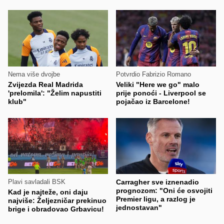
Nema više dvojbe
Potvrdio Fabrizio Romano
Zvijezda Real Madrida
Veliki "Here we go" malo
'prelomila': "Želim napustiti
prije ponoći - Liverpool se
klub"
pojačao iz Barcelone!
Plavi savladali BSK
Carragher sve iznenadio
prognozom: "Oni će osvojiti
Kad je najteže, oni daju
Premier ligu, a razlog je
najviše: Željezničar prekinuo
jednostavan"
brige i obradovao Grbavicu!