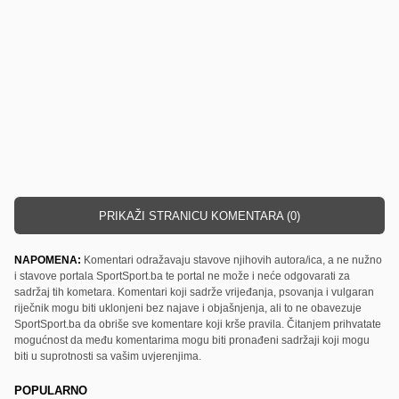
PRIKAŽI STRANICU KOMENTARA (0)
NAPOMENA:
Komentari odražavaju stavove njihovih autora/ica, a ne nužno
i stavove portala SportSport.ba te portal ne može i neće odgovarati za
sadržaj tih kometara. Komentari koji sadrže vrijeđanja, psovanja i vulgaran
riječnik mogu biti uklonjeni bez najave i objašnjenja, ali to ne obavezuje
SportSport.ba da obriše sve komentare koji krše pravila. Čitanjem prihvatate
mogućnost da među komentarima mogu biti pronađeni sadržaji koji mogu
biti u suprotnosti sa vašim uvjerenjima.
POPULARNO