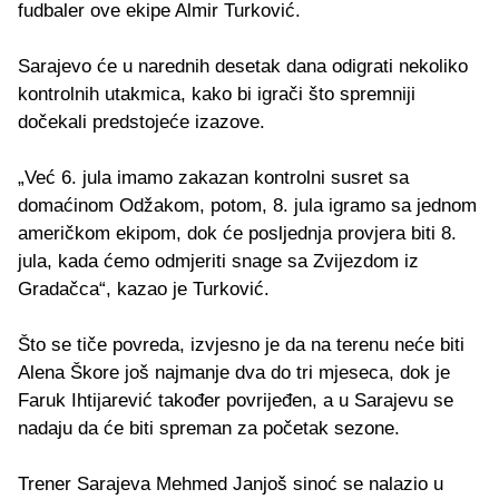
fudbaler ove ekipe Almir Turković.
Sarajevo će u narednih desetak dana odigrati nekoliko
kontrolnih utakmica, kako bi igrači što spremniji
dočekali predstojeće izazove.
„Već 6. jula imamo zakazan kontrolni susret sa
domaćinom Odžakom, potom, 8. jula igramo sa jednom
američkom ekipom, dok će posljednja provjera biti 8.
jula, kada ćemo odmjeriti snage sa Zvijezdom iz
Gradačca“, kazao je Turković.
Što se tiče povreda, izvjesno je da na terenu neće biti
Alena Škore još najmanje dva do tri mjeseca, dok je
Faruk Ihtijarević također povrijeđen, a u Sarajevu se
nadaju da će biti spreman za početak sezone.
Trener Sarajeva Mehmed Janjoš sinoć se nalazio u