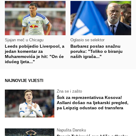
Sjajan meč u Chicagu
Oglasio se selektor
Leeds pobijedio Liverpool, a
Barbarez poslao snažnu
jedan komentar za
poruku: "Toliko o biranju
Muharemovića je hit: "On će
naših igrača..."
idućeg ljeta..."
NAJNOVIJE VIJESTI
Zna se i zašto
Šok za reprezentativca Kosova!
Asllani došao na ljekarski pregled,
pa Leipzig odustao od transfera
Napušta Dansku