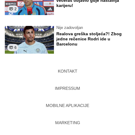
večeras objavio gdje nastavlja
karijeru!
2
Nije zadovoljan
Realova greška stoljeća?! Zbog
jedne rečenice Rodri ide u
Barcelonu
6
KONTAKT
IMPRESSUM
MOBILNE APLIKACIJE
MARKETING