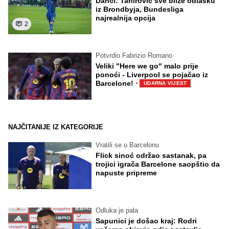
Danci: Tahirović sve bliže odlasku
iz Brondbyja, Bundesliga
najrealnija opcija
2
Potvrdio Fabrizio Romano
Veliki "Here we go" malo prije
ponoći - Liverpool se pojačao iz
·
Barcelone!
UDARNA VIJEST
NAJČITANIJE IZ KATEGORIJE
Vratili se u Barcelonu
Flick sinoć održao sastanak, pa
trojici igrača Barcelone saopštio da
napuste pripreme
Odluka je pala
Sapunici je došao kraj: Rodri