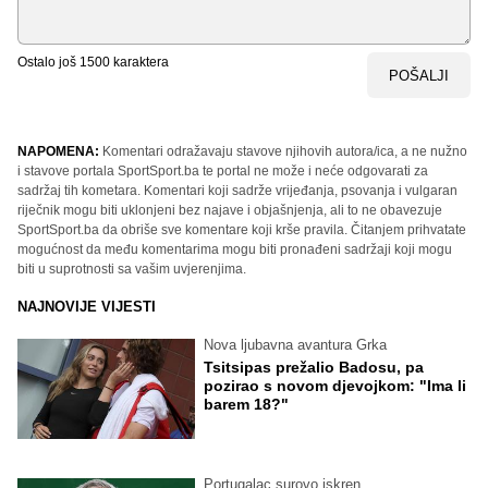
Ostalo još
1500
karaktera
POŠALJI
NAPOMENA:
Komentari odražavaju stavove njihovih autora/ica, a ne nužno
i stavove portala SportSport.ba te portal ne može i neće odgovarati za
sadržaj tih kometara. Komentari koji sadrže vrijeđanja, psovanja i vulgaran
riječnik mogu biti uklonjeni bez najave i objašnjenja, ali to ne obavezuje
SportSport.ba da obriše sve komentare koji krše pravila. Čitanjem prihvatate
mogućnost da među komentarima mogu biti pronađeni sadržaji koji mogu
biti u suprotnosti sa vašim uvjerenjima.
NAJNOVIJE VIJESTI
Nova ljubavna avantura Grka
Tsitsipas prežalio Badosu, pa
pozirao s novom djevojkom: "Ima li
barem 18?"
Portugalac surovo iskren