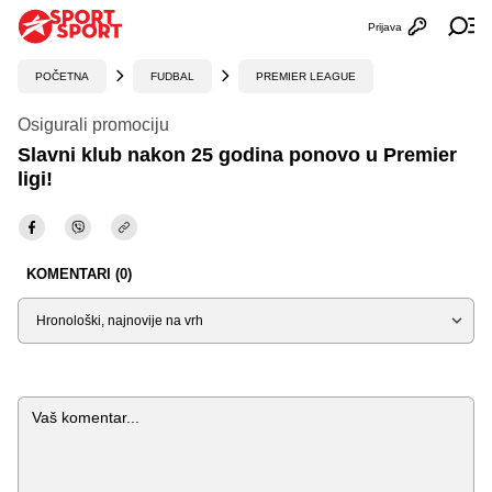
Prijava
Otvori profi
Ot
POČETNA
FUDBAL
PREMIER LEAGUE
Osigurali promociju
Slavni klub nakon 25 godina ponovo u Premier
ligi!
KOMENTARI (0)
Sortiraj
Komentar