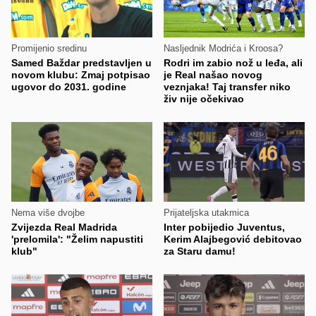
Promijenio sredinu
Nasljednik Modrića i Kroosa?
Samed Baždar predstavljen u
Rodri im zabio nož u leđa, ali
novom klubu: Zmaj potpisao
je Real našao novog
ugovor do 2031. godine
veznjaka! Taj transfer niko
živ nije očekivao
Nema više dvojbe
Prijateljska utakmica
Zvijezda Real Madrida
Inter pobijedio Juventus,
'prelomila': "Želim napustiti
Kerim Alajbegović debitovao
klub"
za Staru damu!