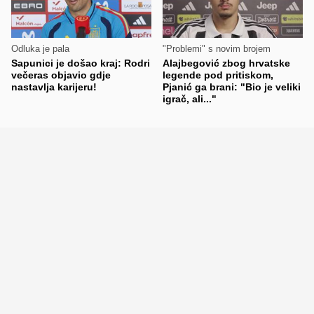
Odluka je pala
"Problemi" s novim brojem
Sapunici je došao kraj: Rodri
Alajbegović zbog hrvatske
večeras objavio gdje
legende pod pritiskom,
nastavlja karijeru!
Pjanić ga brani: "Bio je veliki
igrač, ali..."