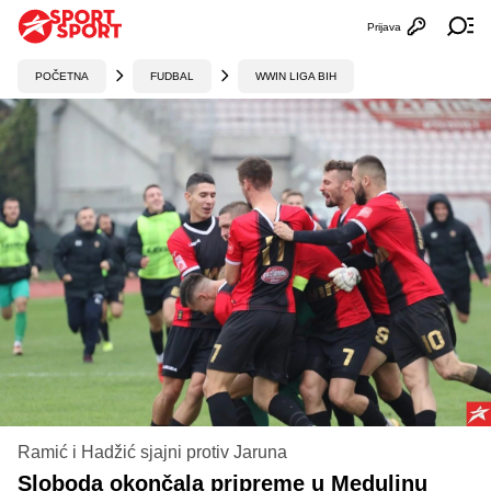
Prijava
Otvori profi
Ot
POČETNA
FUDBAL
WWIN LIGA BIH
Ramić i Hadžić sjajni protiv Jaruna
Sloboda okončala pripreme u Medulinu