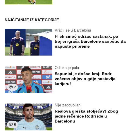
NAJČITANIJE IZ KATEGORIJE
Vratili se u Barcelonu
Flick sinoć održao sastanak, pa
trojici igrača Barcelone saopštio da
napuste pripreme
Odluka je pala
Sapunici je došao kraj: Rodri
večeras objavio gdje nastavlja
karijeru!
2
Nije zadovoljan
Realova greška stoljeća?! Zbog
jedne rečenice Rodri ide u
Barcelonu
6