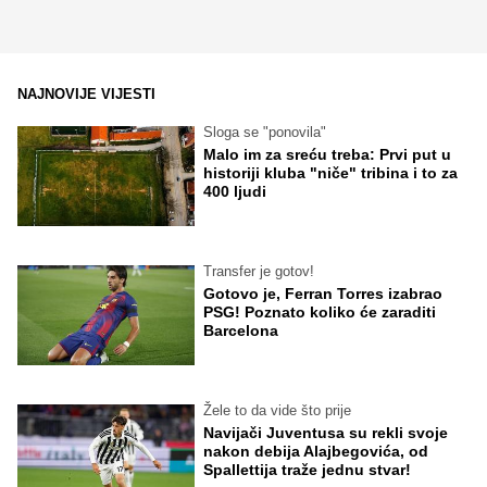
NAJNOVIJE VIJESTI
Sloga se "ponovila"
Malo im za sreću treba: Prvi put u
historiji kluba "niče" tribina i to za
400 ljudi
Transfer je gotov!
Gotovo je, Ferran Torres izabrao
PSG! Poznato koliko će zaraditi
Barcelona
Žele to da vide što prije
Navijači Juventusa su rekli svoje
nakon debija Alajbegovića, od
Spallettija traže jednu stvar!