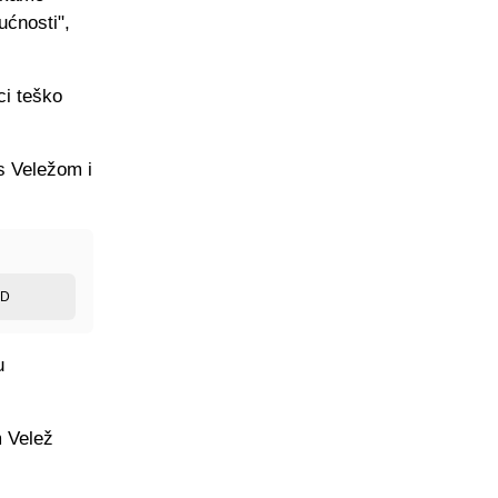
ućnosti",
ci teško
 s Veležom i
ED
u
m Velež