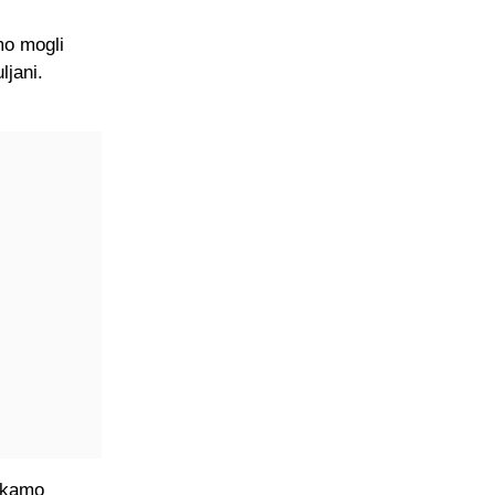
mo mogli
ljani.
čekamo