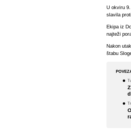
U okviru 9
slavila pro
Ekipa iz Do
najteži por
Nakon utak
štabu Slog
POVEZ
Tu
Z
d
Tr
O
r