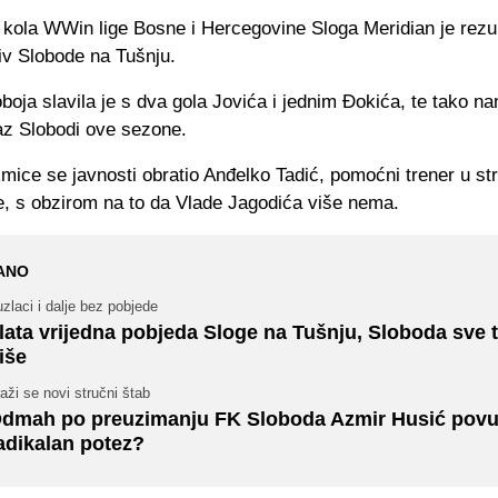
. kola WWin lige Bosne i Hercegovine Sloga Meridian je rezu
tiv Slobode na Tušnju.
boja slavila je s dva gola Jovića i jednim Đokića, te tako nan
az Slobodi ove sezone.
mice se javnosti obratio Anđelko Tadić, pomoćni trener u s
e, s obzirom na to da Vlade Jagodića više nema.
ANO
zlaci i dalje bez pobjede
lata vrijedna pobjeda Sloge na Tušnju, Sloboda sve 
iše
aži se novi stručni štab
dmah po preuzimanju FK Sloboda Azmir Husić pov
adikalan potez?