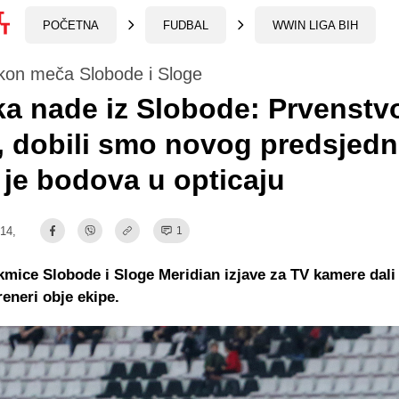
POČETNA
FUDBAL
WWIN LIGA BIH
akon meča Slobode i Sloge
a nade iz Slobode: Prvenstvo
 dobili smo novog predsjedn
je bodova u opticaju
:14,
1
mice Slobode i Sloge Meridian izjave za TV kamere dali
eneri obje ekipe.