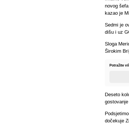
novog šefa 
kazao je Mi
Sedmi je ov
dišu i uz G
Sloga Merid
Širokim Br
Potražite v
Deseto kol
gostovanje
Podsjetimo 
dočekuje Zr