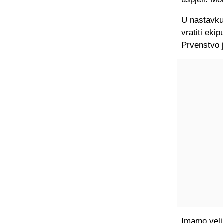
U nastavku 
vratiti eki
Prvenstvo j
Imamo veli