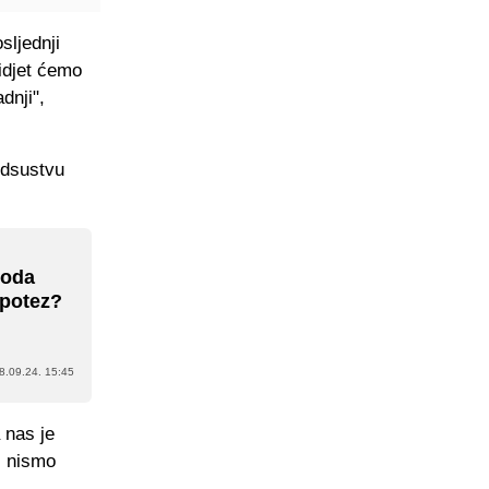
sljednji
idjet ćemo
dnji",
odsustvu
boda
 potez?
8.09.24. 15:45
 nas je
i nismo