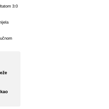
ltatom 3:0
ijela
tručnom
teže
ukao