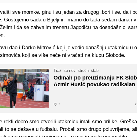
liti sve momke, ginuli su jedan za drugog ,borili se, dali po
. Gostujemo sada u Bijeljini, imamo do tada sedam dana i v
. Želim i da se zahvalim treneru Jagodiću na dosadašnjoj sara
on.
javu dao i Darko Mitrović koji je vodio današnju utakmicu u 
imovića koji se više neće ni vraćati na klupu Slobode.
Traži se novi stručni štab
Odmah po preuzimanju FK Slo
Azmir Husić povukao radikalan
7
2
e rekli dobro smo otvorili utakmicu imali smo prilike. Greška
ali to se dešava u fudbalu. Probali smo drugo poluvrijeme, al
rali smo reagovati izmjenama, to nas je malo poremetilo.