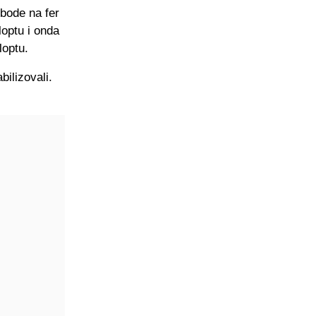
obode na fer
loptu i onda
loptu.
ilizovali.