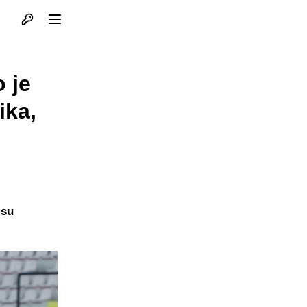
Otvori profil
Otvori meni
 je
ika,
 su