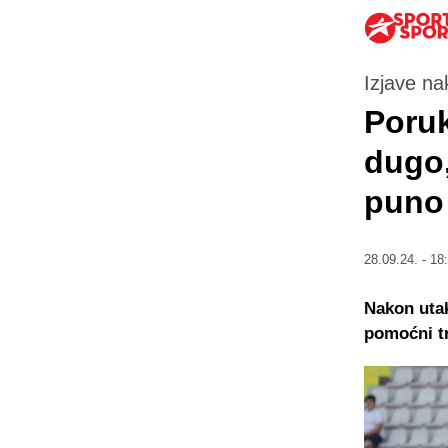
Izjave n
Poruk
dugo,
puno 
28.09.24. - 18
Nakon utak
pomoćni tr