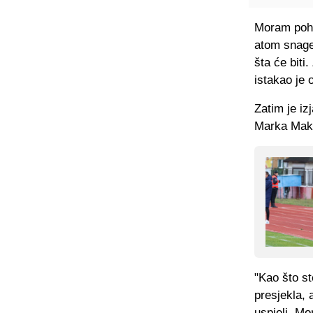
Moram pohva
atom snage
šta će biti
istakao je 
Zatim je iz
Marka Maks
"Kao što st
presjekla, 
uspjeli. Mo