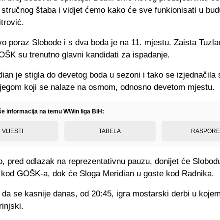
stručnog štaba i vidjet ćemo kako će sve funkionisati u bud
trović.
o poraz Slobode i s dva boda je na 11. mjestu. Zaista Tuzla
OŠK su trenutno glavni kandidati za ispadanje.
ian je stigla do devetog boda u sezoni i tako se izjednačila
ijegom koji se nalaze na osmom, odnosno devetom mjestu.
iše informacija na temu WWin liga BiH:
VIJESTI
TABELA
RASPOR
o, pred odlazak na reprezentativnu pauzu, donijet će Slobod
 kod GOŠK-a, dok će Sloga Meridian u goste kod Radnika.
da se kasnije danas, od 20:45, igra mostarski derbi u koje
injski.