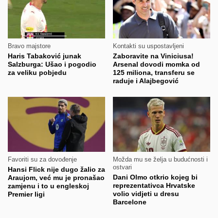
Bravo majstore
Kontakti su uspostavljeni
Haris Tabaković junak
Zaboravite na Viniciusa!
Salzburga: Ušao i pogodio
Arsenal dovodi momka od
za veliku pobjedu
125 miliona, transferu se
raduje i Alajbegović
Favoriti su za dovođenje
Možda mu se želja u budućnosti i
ostvari
Hansi Flick nije dugo žalio za
Dani Olmo otkrio kojeg bi
Araujom, već mu je pronašao
reprezentativca Hrvatske
zamjenu i to u engleskoj
volio vidjeti u dresu
Premier ligi
Barcelone