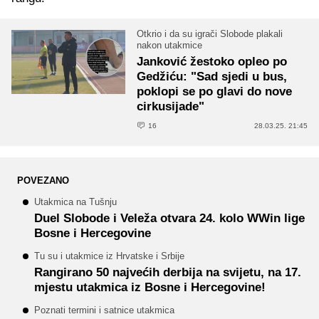
Otkrio i da su igrači Slobode plakali
nakon utakmice
Janković žestoko opleo po
Gedžiću: "Sad sjedi u bus,
poklopi se po glavi do nove
cirkusijade"
16
28.03.25. 21:45
POVEZANO
Utakmica na Tušnju
Duel Slobode i Veleža otvara 24. kolo WWin lige
Bosne i Hercegovine
Tu su i utakmice iz Hrvatske i Srbije
Rangirano 50 najvećih derbija na svijetu, na 17.
mjestu utakmica iz Bosne i Hercegovine!
Poznati termini i satnice utakmica