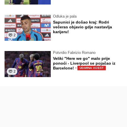
Odluka je pala
Sapunici je došao kraj: Rodri
večeras objavio gdje nastavlja
karijeru!
2
Potvrdio Fabrizio Romano
Veliki "Here we go" malo prije
ponoći - Liverpool se pojačao iz
·
Barcelone!
UDARNA VIJEST
2