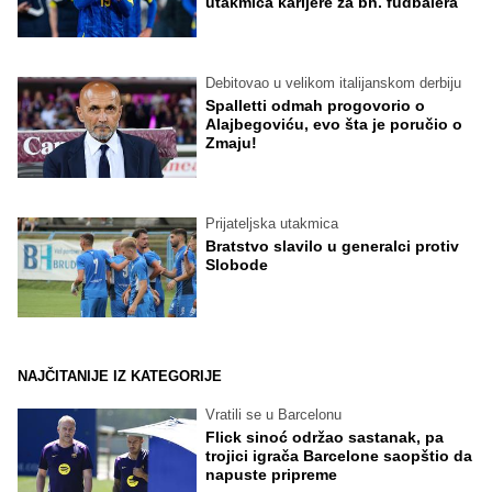
utakmica karijere za bh. fudbalera
Debitovao u velikom italijanskom derbiju
Spalletti odmah progovorio o
Alajbegoviću, evo šta je poručio o
Zmaju!
Prijateljska utakmica
Bratstvo slavilo u generalci protiv
Slobode
NAJČITANIJE IZ KATEGORIJE
Vratili se u Barcelonu
Flick sinoć održao sastanak, pa
trojici igrača Barcelone saopštio da
napuste pripreme