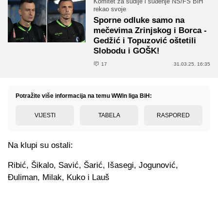
Komitet za sudije i suđenje NS/FS BiH
rekao svoje
Sporne odluke samo na
mečevima Zrinjskog i Borca -
Gedžić i Topuzović oštetili
Slobodu i GOŠK!
17
31.03.25. 16:35
Potražite više informacija na temu WWin liga BiH:
VIJESTI
TABELA
RASPORED
Na klupi su ostali:
Ribić, Šikalo, Savić, Šarić, Išasegi, Jogunović,
Đuliman, Milak, Kuko i Lauš