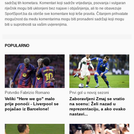
sadržaj tih kometara. Komentari koji sadrže vrijeđanja, psovanja i vulgaran
riječnik mogu biti uklonjeni bez najave i objašnjenja, ali to ne obavezuje
SportSport.ba da obriše sve komentare koji krše pravila. Čitanjem prihvatate
mogućnost da među komentarima mogu biti pronađeni sadržaji koji mogu
biti u suprotnosti sa vašim uvjerenjima.
POPULARNO
Potvrdio Fabrizio Romano
Prvi gol u novoj sezoni
Veliki "Here we go" malo
Zaboravljeni Zmaj se vratio
prije ponoći - Liverpool se
na scenu: Želi nazad u
pojačao iz Barcelone!
reprezentaciju, a ako ovako
nastavi...