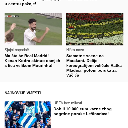
u centru pažnje!
Sjajni napadač
Ništa novo
Ma šta će Real Madrid!
Sramotne scene na
Kenan Kodro skinuo osmjeh
Marakani: Delije
s lica velikom Mourinhu!
koreografijom veličale Ratka
Mladića, potom poruka za
Vučića
NAJNOVIJE VIJESTI
UEFA bez milosti
Dobili 10.000 eura kazne zbog
pogrdne poruke Lešinarima!