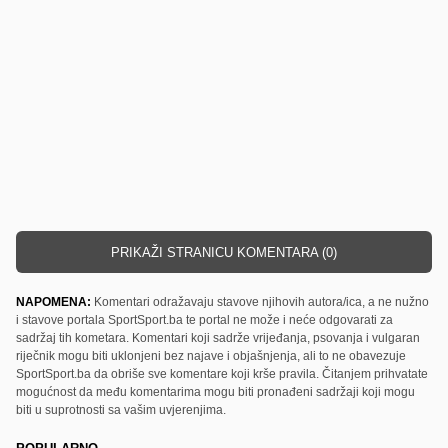
PRIKAŽI STRANICU KOMENTARA (0)
NAPOMENA:
Komentari odražavaju stavove njihovih autora/ica, a ne nužno
i stavove portala SportSport.ba te portal ne može i neće odgovarati za
sadržaj tih kometara. Komentari koji sadrže vrijeđanja, psovanja i vulgaran
riječnik mogu biti uklonjeni bez najave i objašnjenja, ali to ne obavezuje
SportSport.ba da obriše sve komentare koji krše pravila. Čitanjem prihvatate
mogućnost da među komentarima mogu biti pronađeni sadržaji koji mogu
biti u suprotnosti sa vašim uvjerenjima.