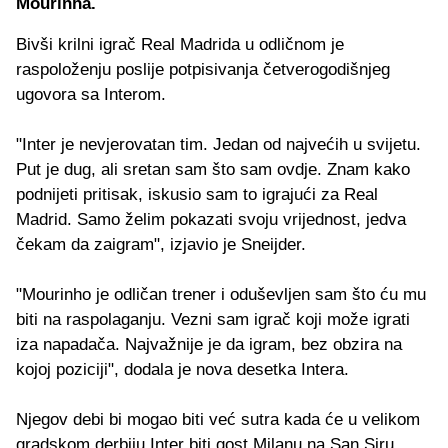
Mourinha.
Bivši krilni igrač Real Madrida u odličnom je
raspoloženju poslije potpisivanja četverogodišnjeg
ugovora sa Interom.
"Inter je nevjerovatan tim. Jedan od najvećih u svijetu.
Put je dug, ali sretan sam što sam ovdje. Znam kako
podnijeti pritisak, iskusio sam to igrajući za Real
Madrid. Samo želim pokazati svoju vrijednost, jedva
čekam da zaigram", izjavio je Sneijder.
"Mourinho je odličan trener i oduševljen sam što ću mu
biti na raspolaganju. Vezni sam igrač koji može igrati
iza napadača. Najvažnije je da igram, bez obzira na
kojoj poziciji", dodala je nova desetka Intera.
Njegov debi bi mogao biti već sutra kada će u velikom
gradskom derbiju Inter biti gost Milanu na San Siru.