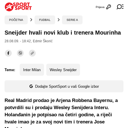
Prijava
Otvori profi
Ot
POČETNA
FUDBAL
SERIE A
Sneijder hvali novi klub i trenera Mourinha
28.08.09. - 18:42,
Edmir Škorić
Teme:
Inter Milan
Wesley Sneijder
Dodajte SportSport u vaš Google izbor
Real Madrid prodao je Arjena Robbena Bayernu, a
potvrdili su i prodaju Wesley Senijdera Interu.
Holanđanin je potpisao na četiri godine, a riječi
hvale imao je za svoj novi tim i trenera Jose