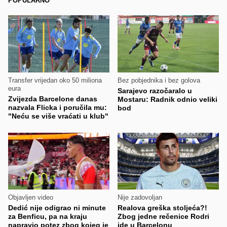
POPULARNO
Transfer vrijedan oko 50 miliona
Bez pobjednika i bez golova
eura
Sarajevo razočaralo u
Zvijezda Barcelone danas
Mostaru: Radnik odnio veliki
nazvala Flicka i poručila mu:
bod
"Neću se više vraćati u klub"
Objavljen video
Nije zadovoljan
Dedić nije odigrao ni minute
Realova greška stoljeća?!
za Benficu, pa na kraju
Zbog jedne rečenice Rodri
napravio potez zbog kojeg je
ide u Barcelonu