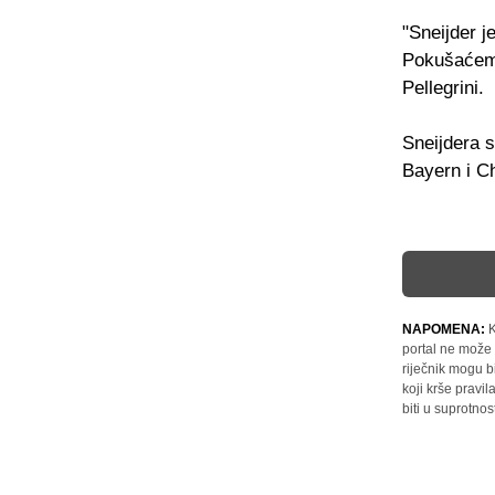
"Sneijder j
Pokušaćemo
Pellegrini.
Sneijdera 
Bayern i Ch
NAPOMENA:
K
portal ne može 
riječnik mogu b
koji krše pravi
biti u suprotnos