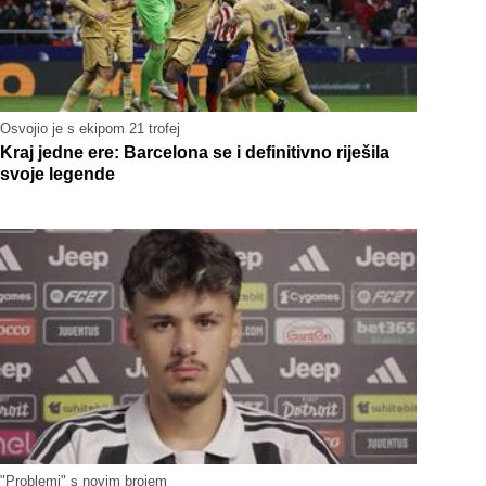
Osvojio je s ekipom 21 trofej
Kraj jedne ere: Barcelona se i definitivno riješila
svoje legende
"Problemi" s novim brojem