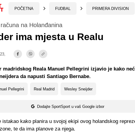
POČETNA
FUDBAL
PRIMERA DIVISION
i računa na Holanđanina
der ima mjesta u Realu
:23,
r madridskog Reala Manuel Pellegrini izjavio je kako neć
eijdera da napusti Santiago Bernabe.
uel Pellegrini
Real Madrid
Wesley Sneijder
Dodajte SportSport u vaš Google izbor
je istakao kako planira u svojoj ekipi ovog holandskog reprez
zone, te da ima planove za njega.