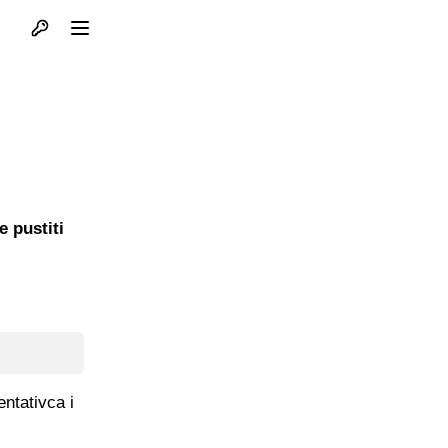
Otvori profil
Otvori meni
e pustiti
entativca i