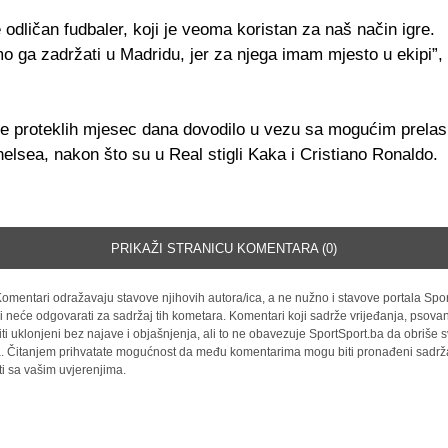
e odličan fudbaler, koji je veoma koristan za naš način igre.
 ga zadržati u Madridu, jer za njega imam mjesto u ekipi”, 
se proteklih mjesec dana dovodilo u vezu sa mogućim prela
elsea, nakon što su u Real stigli Kaka i Cristiano Ronaldo.
PRIKAŽI STRANICU KOMENTARA (0)
omentari odražavaju stavove njihovih autora/ica, a ne nužno i stavove portala Spor
i neće odgovarati za sadržaj tih kometara. Komentari koji sadrže vrijeđanja, psovan
iti uklonjeni bez najave i objašnjenja, ali to ne obavezuje SportSport.ba da obriše
la. Čitanjem prihvatate mogućnost da među komentarima mogu biti pronađeni sadrža
ti sa vašim uvjerenjima.