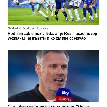
Nasljednik Modrića i Kroosa?
Rodri im zabio nož u leđa, ali je Real našao novog
veznjaka! Taj transfer niko živ nije očekivao
Carragher sve iznenadio prognozom: "Oni će