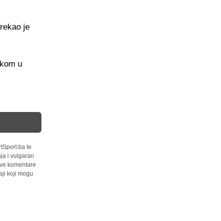
rekao je
skom u
tSport.ba te
ja i vulgaran
 sve komentare
ji koji mogu