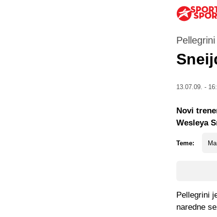
Pellegrin
Sneij
13.07.09. - 16
Novi trene
Wesleya Sn
Teme:
Man
Pellegrini 
naredne se