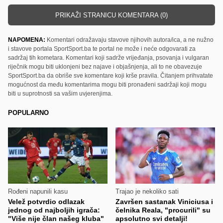
PRIKAŽI STRANICU KOMENTARA (0)
NAPOMENA:
Komentari odražavaju stavove njihovih autora/ica, a ne nužno
i stavove portala SportSport.ba te portal ne može i neće odgovarati za
sadržaj tih kometara. Komentari koji sadrže vrijeđanja, psovanja i vulgaran
riječnik mogu biti uklonjeni bez najave i objašnjenja, ali to ne obavezuje
SportSport.ba da obriše sve komentare koji krše pravila. Čitanjem prihvatate
mogućnost da među komentarima mogu biti pronađeni sadržaji koji mogu
biti u suprotnosti sa vašim uvjerenjima.
POPULARNO
Rođeni napunili kasu
Trajao je nekoliko sati
Velež potvrdio odlazak
Završen sastanak Viniciusa i
jednog od najboljih igrača:
čelnika Reala, "procurili" su
"Više nije član našeg kluba"
apsolutno svi detalji!