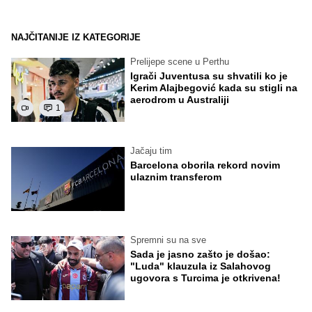
NAJČITANIJE IZ KATEGORIJE
Prelijepe scene u Perthu
Igrači Juventusa su shvatili ko je
Kerim Alajbegović kada su stigli na
aerodrom u Australiji
1
Jačaju tim
Barcelona oborila rekord novim
ulaznim transferom
Spremni su na sve
Sada je jasno zašto je došao:
"Luda" klauzula iz Salahovog
ugovora s Turcima je otkrivena!