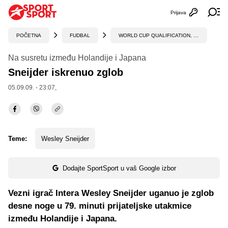
Prijava
Otvori profi
Ot
POČETNA
FUDBAL
WORLD CUP QUALIFICATION, UEFA
Na susretu između Holandije i Japana
Sneijder iskrenuo zglob
05.09.09. - 23:07,
Teme:
Wesley Sneijder
Dodajte SportSport u vaš Google izbor
Vezni igrač Intera Wesley Sneijder uganuo je zglob
desne noge u 79. minuti prijateljske utakmice
između Holandije i Japana.