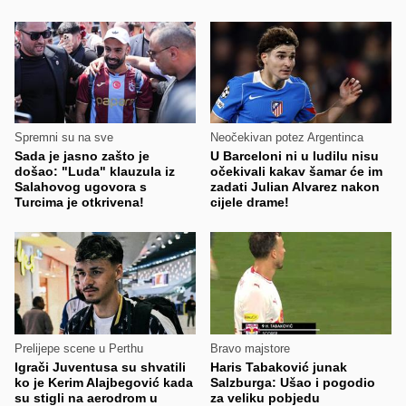
Spremni su na sve
Neočekivan potez Argentinca
Sada je jasno zašto je
U Barceloni ni u ludilu nisu
došao: "Luda" klauzula iz
očekivali kakav šamar će im
Salahovog ugovora s
zadati Julian Alvarez nakon
Turcima je otkrivena!
cijele drame!
Prelijepe scene u Perthu
Bravo majstore
Igrači Juventusa su shvatili
Haris Tabaković junak
ko je Kerim Alajbegović kada
Salzburga: Ušao i pogodio
su stigli na aerodrom u
za veliku pobjedu