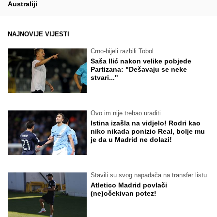
Australiji
NAJNOVIJE VIJESTI
Crno-bijeli razbili Tobol
Saša Ilić nakon velike pobjede
Partizana: "Dešavaju se neke
stvari..."
Ovo im nije trebao uraditi
Istina izašla na vidjelo! Rodri kao
niko nikada ponizio Real, bolje mu
je da u Madrid ne dolazi!
Stavili su svog napadača na transfer listu
Atletico Madrid povlači
(ne)očekivan potez!