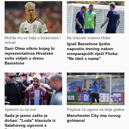
Možda mu se želja u budućnosti i
Na izlaznim vratima kluba
ostvari
Igrač Barcelone ljutito
Dani Olmo otkrio kojeg bi
napustio trening nakon
reprezentativca Hrvatske
srceparajućih riječi Flicka:
volio vidjeti u dresu
"Ne ideš s nama"
Barcelone
Spremni su na sve
Potpisat će ugovor na dvije godine
Sada je jasno zašto je
Manchester City ima novog
došao: "Luda" klauzula iz
golmana!
Salahovog ugovora s