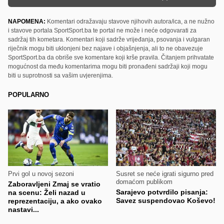
NAPOMENA:
Komentari odražavaju stavove njihovih autora/ica, a ne nužno
i stavove portala SportSport.ba te portal ne može i neće odgovarati za
sadržaj tih kometara. Komentari koji sadrže vrijeđanja, psovanja i vulgaran
riječnik mogu biti uklonjeni bez najave i objašnjenja, ali to ne obavezuje
SportSport.ba da obriše sve komentare koji krše pravila. Čitanjem prihvatate
mogućnost da među komentarima mogu biti pronađeni sadržaji koji mogu
biti u suprotnosti sa vašim uvjerenjima.
POPULARNO
Prvi gol u novoj sezoni
Susret se neće igrati sigurno pred
domaćom publikom
Zaboravljeni Zmaj se vratio
Sarajevo potvrdilo pisanja:
na scenu: Želi nazad u
Savez suspendovao Koševo!
reprezentaciju, a ako ovako
nastavi...