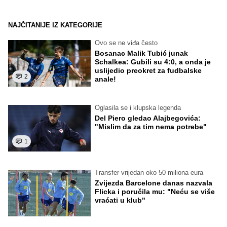
NAJČITANIJE IZ KATEGORIJE
Ovo se ne viđa često
Bosanac Malik Tubić junak
Schalkea: Gubili su 4:0, a onda je
uslijedio preokret za fudbalske
2
anale!
Oglasila se i klupska legenda
Del Piero gledao Alajbegovića:
"Mislim da za tim nema potrebe"
1
Transfer vrijedan oko 50 miliona eura
Zvijezda Barcelone danas nazvala
Flicka i poručila mu: "Neću se više
vraćati u klub"