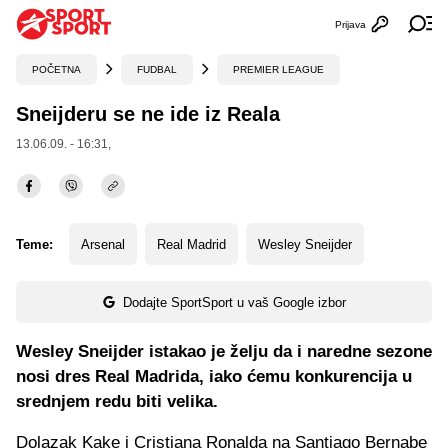
Prijava
Otvori profi
Ot
POČETNA
FUDBAL
PREMIER LEAGUE
Sneijderu se ne ide iz Reala
13.06.09. - 16:31,
Teme:
Arsenal
Real Madrid
Wesley Sneijder
Dodajte SportSport u vaš Google izbor
Wesley Sneijder istakao je želju da i naredne sezone
nosi dres Real Madrida, iako ćemu konkurencija u
srednjem redu biti velika.
Dolazak Kake i Cristiana Ronalda na Santiago Bernabe