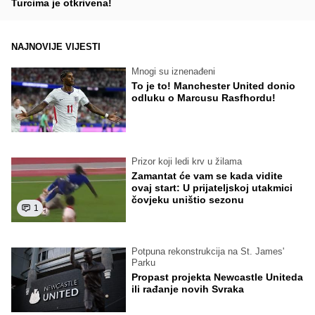
Turcima je otkrivena!
NAJNOVIJE VIJESTI
Mnogi su iznenađeni
To je to! Manchester United donio
odluku o Marcusu Rasfhordu!
Prizor koji ledi krv u žilama
Zamantat će vam se kada vidite
ovaj start: U prijateljskoj utakmici
čovjeku uništio sezonu
1
Potpuna rekonstrukcija na St. James'
Parku
Propast projekta Newcastle Uniteda
ili rađanje novih Svraka