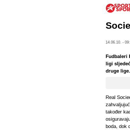
Socie
14.06.10. - 09
Fudbaleri 
ligi sljed
druge lige
Real Socie
zahvaljujuć
također ka
osiguravaju
boda, dok 