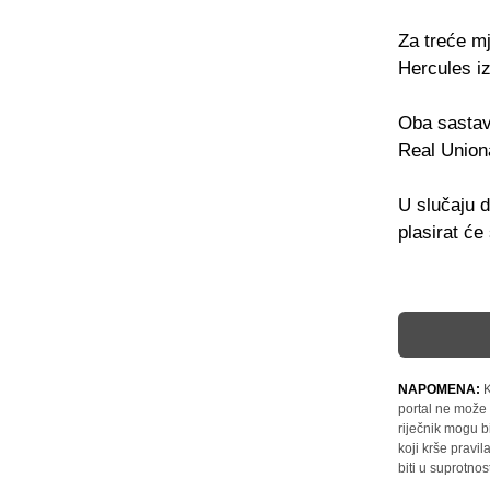
Za treće mj
Hercules iz
Oba sastav
Real Uniona
U slučaju 
plasirat ć
NAPOMENA:
K
portal ne može 
riječnik mogu b
koji krše pravi
biti u suprotnos