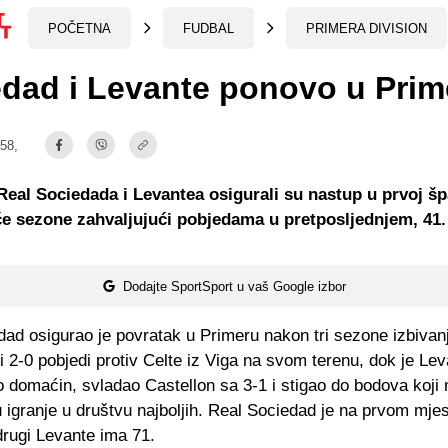
POČETNA
FUDBAL
PRIMERA DIVISION
dad i Levante ponovo u Prim
:58,
Real Sociedada i Levantea osigurali su nastup u prvoj šp
eće sezone zahvaljujući pobjedama u pretposljednjem, 41.
.
Dodajte SportSport u vaš Google izbor
dad osigurao je povratak u Primeru nakon tri sezone izbivan
i 2-0 pobjedi protiv Celte iz Viga na svom terenu, dok je Lev
o domaćin, svladao Castellon sa 3-1 i stigao do bodova koji
 igranje u društvu najboljih. Real Sociedad je na prvom mje
drugi Levante ima 71.