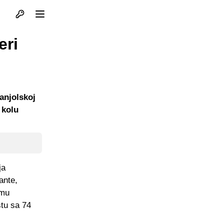
Otvori profil
Otvori meni
eri
anjolskoj
 kolu
ja
ante,
 mu
stu sa 74