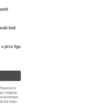
oriti
vati kod
u prvu ligu
tSport.ba te
ja i vulgaran
 sve komentare
ji koji mogu