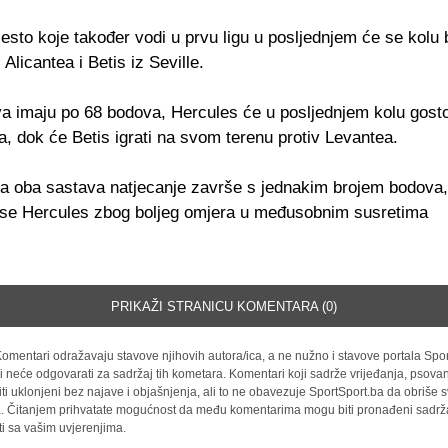
esto koje također vodi u prvu ligu u posljednjem će se kolu b
 Alicantea i Betis iz Seville.
a imaju po 68 bodova, Hercules će u posljednjem kolu gosto
, dok će Betis igrati na svom terenu protiv Levantea.
da oba sastava natjecanje završe s jednakim brojem bodova, 
e se Hercules zbog boljeg omjera u međusobnim susretima
PRIKAŽI STRANICU KOMENTARA (0)
omentari odražavaju stavove njihovih autora/ica, a ne nužno i stavove portala Spor
i neće odgovarati za sadržaj tih kometara. Komentari koji sadrže vrijeđanja, psovan
iti uklonjeni bez najave i objašnjenja, ali to ne obavezuje SportSport.ba da obriše
la. Čitanjem prihvatate mogućnost da među komentarima mogu biti pronađeni sadrža
ti sa vašim uvjerenjima.