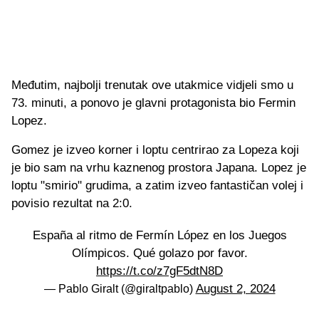
Međutim, najbolji trenutak ove utakmice vidjeli smo u
73. minuti, a ponovo je glavni protagonista bio Fermin
Lopez.
Gomez je izveo korner i loptu centrirao za Lopeza koji
je bio sam na vrhu kaznenog prostora Japana. Lopez je
loptu "smirio" grudima, a zatim izveo fantastičan volej i
povisio rezultat na 2:0.
España al ritmo de Fermín López en los Juegos
Olímpicos. Qué golazo por favor.
https://t.co/z7gF5dtN8D
August 2, 2024
— Pablo Giralt (@giraltpablo)