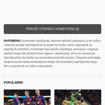
PRIKAŽI STRANICU KOMENTARA (0)
NAPOMENA:
Komentari odražavaju stavove njihovih autora/ica, a ne nužno
i stavove portala SportSport.ba te portal ne može i neće odgovarati za
sadržaj tih kometara. Komentari koji sadrže vrijeđanja, psovanja i vulgaran
riječnik mogu biti uklonjeni bez najave i objašnjenja, ali to ne obavezuje
SportSport.ba da obriše sve komentare koji krše pravila. Čitanjem prihvatate
mogućnost da među komentarima mogu biti pronađeni sadržaji koji mogu
biti u suprotnosti sa vašim uvjerenjima.
POPULARNO