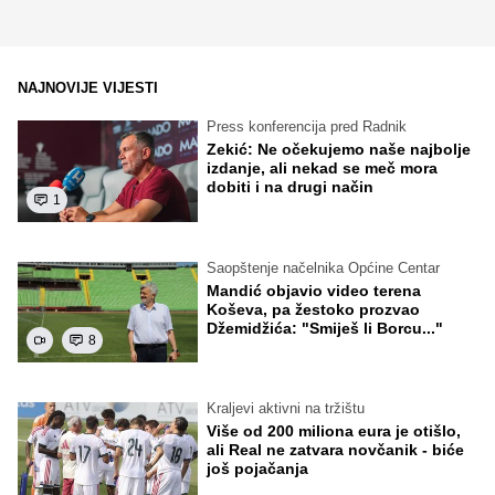
NAJNOVIJE VIJESTI
Press konferencija pred Radnik
Zekić: Ne očekujemo naše najbolje
izdanje, ali nekad se meč mora
dobiti i na drugi način
1
Saopštenje načelnika Općine Centar
Mandić objavio video terena
Koševa, pa žestoko prozvao
Džemidžića: "Smiješ li Borcu..."
8
Kraljevi aktivni na tržištu
Više od 200 miliona eura je otišlo,
ali Real ne zatvara novčanik - biće
još pojačanja