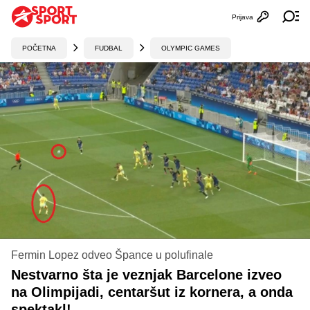
Prijava
Otvori profi
Ot
POČETNA
FUDBAL
OLYMPIC GAMES
Fermin Lopez odveo Špance u polufinale
Nestvarno šta je veznjak Barcelone izveo
na Olimpijadi, centaršut iz kornera, a onda
spektakl!