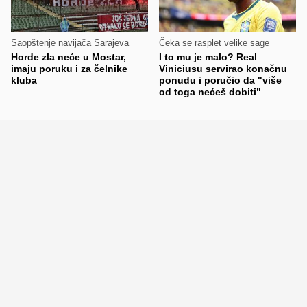
Saopštenje navijača Sarajeva
Čeka se rasplet velike sage
Horde zla neće u Mostar,
I to mu je malo? Real
imaju poruku i za čelnike
Viniciusu servirao konačnu
kluba
ponudu i poručio da "više
od toga nećeš dobiti"