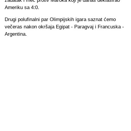
zadatak i meč protiv Maroka koji je danas deklasirao
Ameriku sa 4:0.
Drugi polufinalni par Olimpijskih igara saznat ćemo
večeras nakon okršaja Egipat - Paragvaj i Francuska -
Argentina.