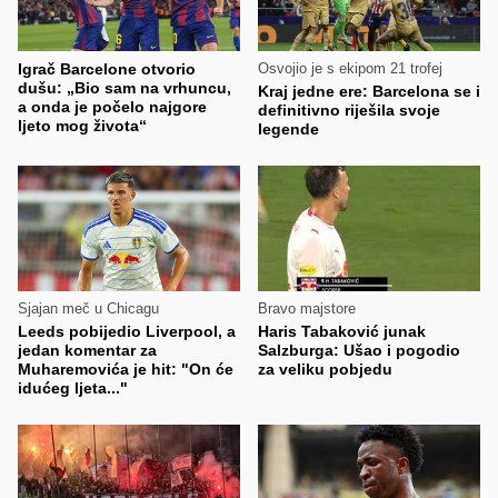
Igrač Barcelone otvorio
Osvojio je s ekipom 21 trofej
dušu: „Bio sam na vrhuncu,
Kraj jedne ere: Barcelona se i
a onda je počelo najgore
definitivno riješila svoje
ljeto mog života“
legende
Sjajan meč u Chicagu
Bravo majstore
Leeds pobijedio Liverpool, a
Haris Tabaković junak
jedan komentar za
Salzburga: Ušao i pogodio
Muharemovića je hit: "On će
za veliku pobjedu
idućeg ljeta..."