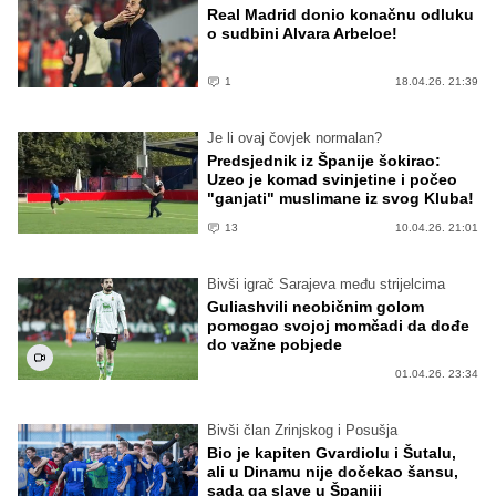
Real Madrid donio konačnu odluku
o sudbini Alvara Arbeloe!
1
18.04.26. 21:39
Je li ovaj čovjek normalan?
Predsjednik iz Španije šokirao:
Uzeo je komad svinjetine i počeo
"ganjati" muslimane iz svog Kluba!
13
10.04.26. 21:01
Bivši igrač Sarajeva među strijelcima
Guliashvili neobičnim golom
pomogao svojoj momčadi da dođe
do važne pobjede
01.04.26. 23:34
Bivši član Zrinjskog i Posušja
Bio je kapiten Gvardiolu i Šutalu,
ali u Dinamu nije dočekao šansu,
sada ga slave u Španiji