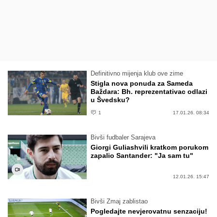
Definitivno mijenja klub ove zime
Stigla nova ponuda za Sameda
Baždara: Bh. reprezentativac odlazi
u Švedsku?
1
17.01.26. 08:34
Bivši fudbaler Sarajeva
Giorgi Guliashvili kratkom porukom
zapalio Santander: "Ja sam tu"
12.01.26. 15:47
Bivši Zmaj zablistao
Pogledajte nevjerovatnu senzaciju!