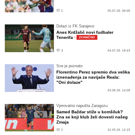
2
05.07.26. 09:09
Dolazi iz FK Sarajevo
Anes Krdžalić novi fudbaler
·
Tenerifa
ZVANIČNO
3
04.07.26. 18:43
Sve je poznato
Florentino Perez spremio dva velika
iznenađenja za navijače Reala:
"Oni dolaze"
03.06.26. 14:09
Vjerovatno napušta Zaragozu
Samed Baždar stiže u komšiluk?
Zna se koji klub želi dovesti našeg
Zmaja
2
31.05.26. 12:15