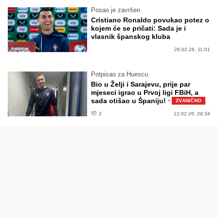
Posao je završen
Cristiano Ronaldo povukao potez o
kojem će se pričati: Sada je i
vlasnik španskog kluba
26.02.26. 11:01
Potpisao za Huescu
Bio u Želji i Sarajevu, prije par
mjeseci igrao u Prvoj ligi FBiH, a
·
sada otišao u Španiju!
ZVANIČNO
2
12.02.26. 20:34