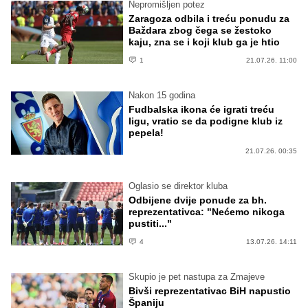
Nepromišljen potez
Zaragoza odbila i treću ponudu za
Baždara zbog čega se žestoko
kaju, zna se i koji klub ga je htio
1
21.07.26. 11:00
Nakon 15 godina
Fudbalska ikona će igrati treću
ligu, vratio se da podigne klub iz
pepela!
21.07.26. 00:35
Oglasio se direktor kluba
Odbijene dvije ponude za bh.
reprezentativca: "Nećemo nikoga
pustiti..."
4
13.07.26. 14:11
Skupio je pet nastupa za Zmajeve
Bivši reprezentativac BiH napustio
Španiju