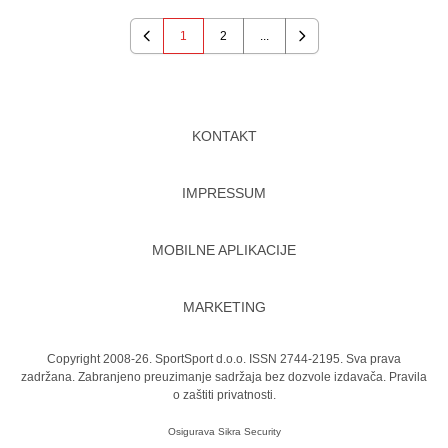
1
2
...
Previous
Next
KONTAKT
IMPRESSUM
MOBILNE APLIKACIJE
MARKETING
Copyright 2008-26. SportSport d.o.o. ISSN 2744-2195. Sva prava
zadržana. Zabranjeno preuzimanje sadržaja bez dozvole izdavača.
Pravila
o zaštiti privatnosti.
Osigurava
Sikra Security