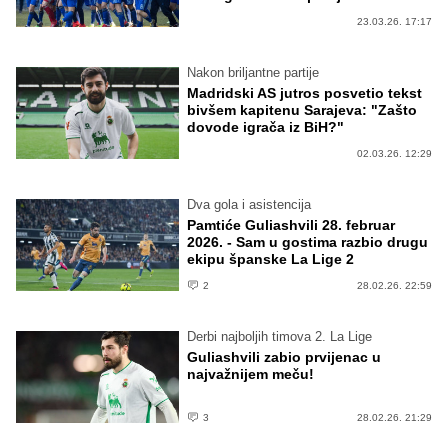
23.03.26. 17:17
Nakon briljantne partije
Madridski AS jutros posvetio tekst
bivšem kapitenu Sarajeva: "Zašto
dovode igrača iz BiH?"
02.03.26. 12:29
Dva gola i asistencija
Pamtiće Guliashvili 28. februar
2026. - Sam u gostima razbio drugu
ekipu španske La Lige 2
2
28.02.26. 22:59
Derbi najboljih timova 2. La Lige
Guliashvili zabio prvijenac u
najvažnijem meču!
3
28.02.26. 21:29