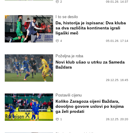
2
09.01.26. 14:37
I to se desilo
Da, historija je ispisana: Dva kluba
sa dva različita kontinenta igrali
ligaški meč
4
05.01.26. 17:14
Poželjna je roba
Novi klub ušao u utrku za Sameda
Baždara
29.12.25. 16:45
Postavili cijenu
Koliko Zaragoza cijeni Baždara,
dovoljno govore uslovi po kojima
ga želi prodati
1
26.12.25. 20:20