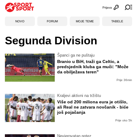
Prijava
Otvori profi
Ot
NOVO
FORUM
MOJE TEME
TABELE
Segunda Division
Španci ga ne puštaju
Branio u BiH, traži ga Celtic, a
predsjednik kluba ga muči: "Može
da obilježava teren"
Prije 36min
Kraljevi aktivni na tržištu
Više od 200 miliona eura je otišlo,
ali Real ne zatvara novčanik - biće
još pojačanja
Prije oko 5h
Nevjerovatan potez