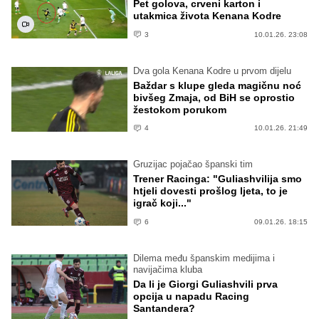
Pet golova, crveni karton i
utakmica života Kenana Kodre
3
10.01.26. 23:08
Dva gola Kenana Kodre u prvom dijelu
Baždar s klupe gleda magičnu noć
bivšeg Zmaja, od BiH se oprostio
žestokom porukom
4
10.01.26. 21:49
Gruzijac pojačao španski tim
Trener Racinga: "Guliashvilija smo
htjeli dovesti prošlog ljeta, to je
igrač koji..."
6
09.01.26. 18:15
Dilema među španskim medijima i
navijačima kluba
Da li je Giorgi Guliashvili prva
opcija u napadu Racing
Santandera?