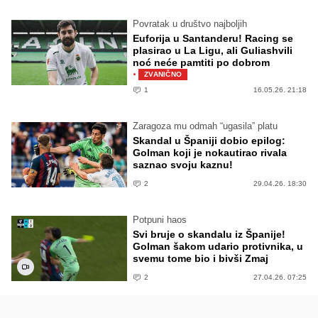
Povratak u društvo najboljih
Euforija u Santanderu! Racing se
plasirao u La Ligu, ali Guliashvili
noć neće pamtiti po dobrom
·
ZVANIČNO
1
16.05.26. 21:18
Zaragoza mu odmah “ugasila” platu
Skandal u Španiji dobio epilog:
Golman koji je nokautirao rivala
saznao svoju kaznu!
2
29.04.26. 18:30
Potpuni haos
Svi bruje o skandalu iz Španije!
Golman šakom udario protivnika, u
svemu tome bio i bivši Zmaj
2
27.04.26. 07:25