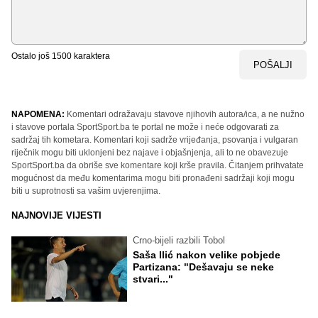
Ostalo još
1500
karaktera
POŠALJI
NAPOMENA:
Komentari odražavaju stavove njihovih autora/ica, a ne nužno
i stavove portala SportSport.ba te portal ne može i neće odgovarati za
sadržaj tih kometara. Komentari koji sadrže vrijeđanja, psovanja i vulgaran
riječnik mogu biti uklonjeni bez najave i objašnjenja, ali to ne obavezuje
SportSport.ba da obriše sve komentare koji krše pravila. Čitanjem prihvatate
mogućnost da među komentarima mogu biti pronađeni sadržaji koji mogu
biti u suprotnosti sa vašim uvjerenjima.
NAJNOVIJE VIJESTI
Crno-bijeli razbili Tobol
Saša Ilić nakon velike pobjede
Partizana: "Dešavaju se neke
stvari..."