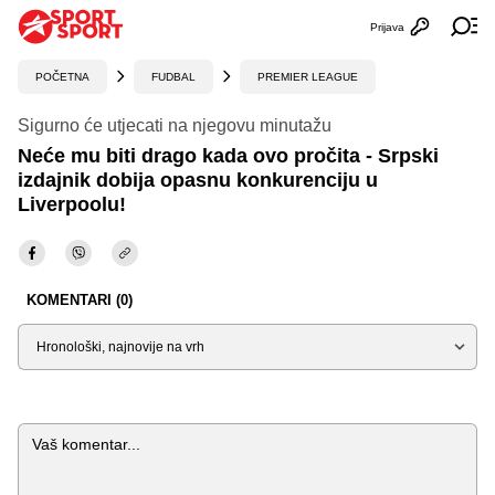
Prijava
Otvori profi
Ot
POČETNA
FUDBAL
PREMIER LEAGUE
Sigurno će utjecati na njegovu minutažu
Neće mu biti drago kada ovo pročita - Srpski
izdajnik dobija opasnu konkurenciju u
Liverpoolu!
KOMENTARI (0)
Sortiraj
Komentar