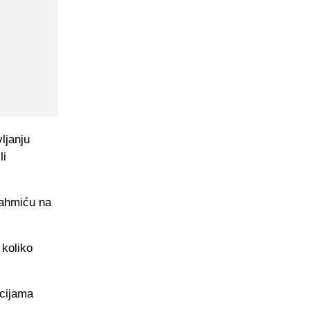
ljanju
li
Mahmiću na
koliko
acijama