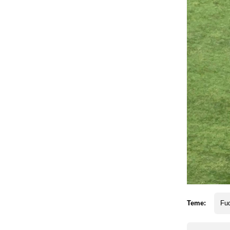
Teme:
Fud