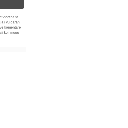
tSport.ba te
ja i vulgaran
 sve komentare
ji koji mogu