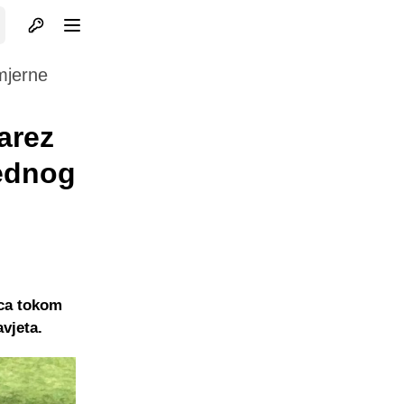
Otvori profil
Otvori meni
mjerne
barez
jednog
vca tokom
vjeta.