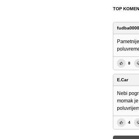
TOP KOMEN
fudba000
Pametnije 
poluvreme
8
E.Car
Nebi pogr
momak je 
poluvrijem
4