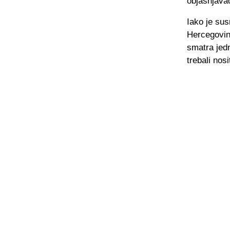
objašnjavao
Iako je su
Hercegovine
smatra jedn
trebali nos