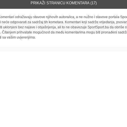
PRIKAŽI STRANICU KOMENTARA (17)
omentari odražavaju stavove njihovih autora/ica, a ne nužno i stavove portala Spor
i neće odgovarati za sadržaj tih kometara. Komentari koji sadrže vrijeđanja, psovan
iti uklonjeni bez najave i objašnjenja, ali to ne obavezuje SportSport.ba da obriše
la. Čitanjem prihvatate mogućnost da među komentarima mogu biti pronađeni sadrža
ti sa vašim uvjerenjima.