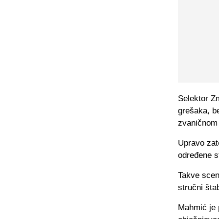
Selektor Zm
grešaka, bez
zvaničnom 
Upravo zat
određene st
Takve scen
stručni šta
Mahmić je p