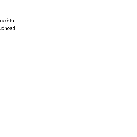
ono što
ućnosti