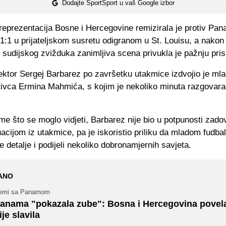
Dodajte SportSport u vaš Google izbor
reprezentacija Bosne i Hercegovine remizirala je protiv Pa
1:1 u prijateljskom susretu odigranom u St. Louisu, a nakon
 sudijskog zvižduka zanimljiva scena privukla je pažnju pris
ektor Sergej Barbarez po završetku utakmice izdvojio je ml
tivca Ermina Mahmića, s kojim je nekoliko minuta razgovara
 što se moglo vidjeti, Barbarez nije bio u potpunosti zado
acijom iz utakmice, pa je iskoristio priliku da mladom fudba
 detalje i podijeli nekoliko dobronamjernih savjeta.
ANO
emi sa Panamom
anama "pokazala zube": Bosna i Hercegovina povela,
ije slavila