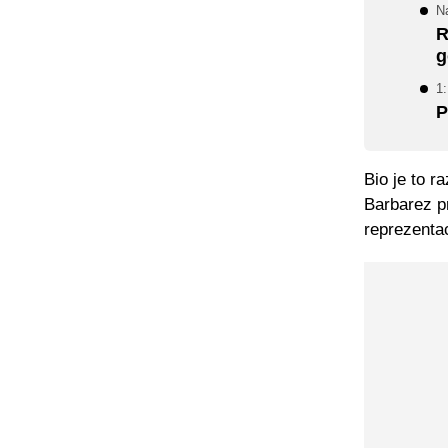
N
R
g
1:
P
Bio je to r
Barbarez pr
reprezentac