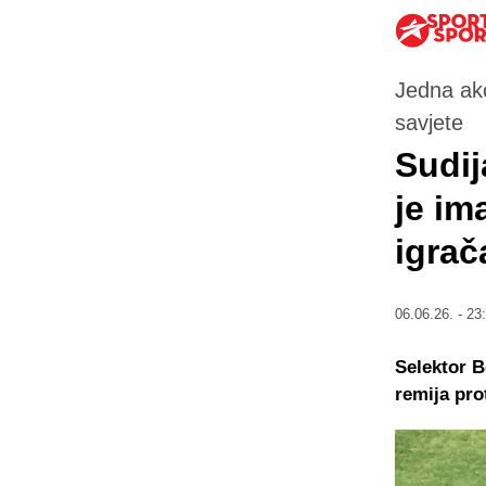
Jedna akc
savjete
Sudij
je im
igrač
06.06.26. - 23
Selektor B
remija pro