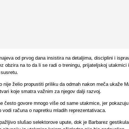
ajeva od prvog dana insistira na detaljima, disciplini i isprav
 obzira na to da li se radi o treningu, prijateljskoj utakmici i
susretu.
o nije želio propustiti priliku da odmah nakon meča ukaže 
vari koje smatra važnim za njegov dalji razvoj.
e često govore mnogo više od same utakmice, jer pokazuju 
b vodi računa o napretku mladih reprezentativaca.
ažljivo slušao selektorove upute, dok je Barbarez gestikul