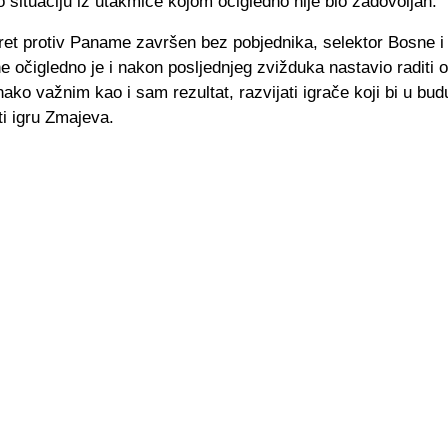
 situaciju iz utakmice kojom očigledno nije bio zadovoljan.
sret protiv Paname završen bez pobjednika, selektor Bosne i
 očigledno je i nakon posljednjeg zvižduka nastavio raditi 
ako važnim kao i sam rezultat, razvijati igrače koji bi u bud
iti igru Zmajeva.