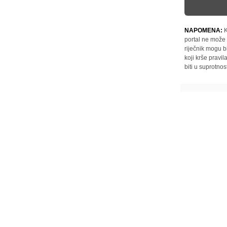
NAPOMENA:
K
portal ne može 
riječnik mogu b
koji krše pravi
biti u suprotnos