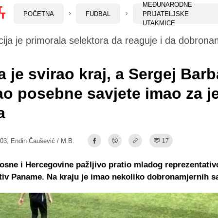
MEĐUNARODNE
POČETNA
FUDBAL
PRIJATELJSKE
UTAKMICE
ija je primorala selektora da reaguje i da dobrona
a je svirao kraj, a Sergej Bar
ao posebne savjete imao za 
a
:03,
Endin Čaušević / M.B.
17
osne i Hercegovine pažljivo pratio mladog reprezentati
tiv Paname. Na kraju je imao nekoliko dobronamjernih sa