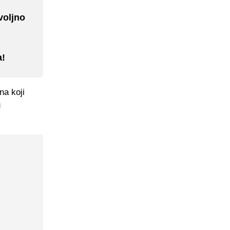
voljno
a!
na koji
u