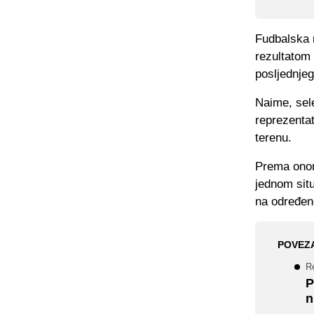
Fudbalska 
rezultatom 
posljednjeg
Naime, sel
reprezenta
terenu.
Prema onome
jednom situ
na određene
POVEZ
R
P
n