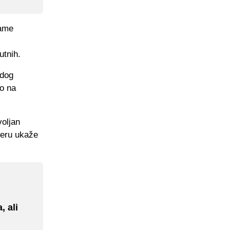
name
utnih.
adog
o na
voljan
leru ukaže
 ali