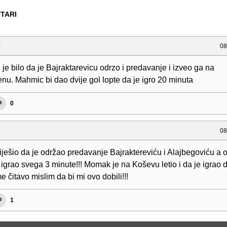
TARI
0
08
je bilo da je Bajraktarevicu odrzo i predavanje i izveo ga na
nu. Mahmic bi dao dvije gol lopte da je igro 20 minuta
0
08
iješio da je održao predavanje Bajraktereviću i Alajbegoviću a 
igrao svega 3 minute!!! Momak je na Koševu letio i da je igrao 
e čitavo mislim da bi mi ovo dobili!!!
1