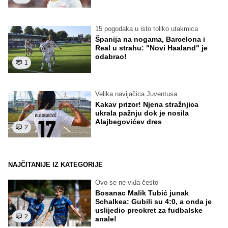
15 pogodaka u isto toliko utakmica
Španija na nogama, Barcelona i
Real u strahu: "Novi Haaland" je
odabrao!
1
Velika navijačica Juventusa
Kakav prizor! Njena stražnjica
ukrala pažnju dok je nosila
Alajbegovićev dres
2
NAJČITANIJE IZ KATEGORIJE
Ovo se ne viđa često
Bosanac Malik Tubić junak
Schalkea: Gubili su 4:0, a onda je
uslijedio preokret za fudbalske
2
anale!