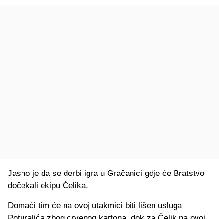
Jasno je da se derbi igra u Gračanici gdje će Bratstvo
dočekali ekipu Čelika.
Domaći tim će na ovoj utakmici biti lišen usluga
Poturalića zbog crvenog kartona, dok za Čelik na ovoj