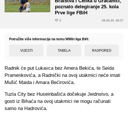
Bratstva i Čelika u Gračanici,
poznato delegiranje 25. kola
Prve lige FBiH
3
08.05.25. 00:27
Potražite više informacija na temu WWin liga BiH:
VIJESTI
TABELA
RASPORED
Radnik će put Lukavca bez Amera Bekića, te Seida
Pramenkovića, a Radnički na ovoj utakmici neće imati
Mušić Maida i Amara Bećirovića.
Tuzla City bez Huseinbašića dočekuje Jeidnstvo, a
gosti iz Bihaća na ovoj utakmici ne mogu računati
samo na Hadrovića.