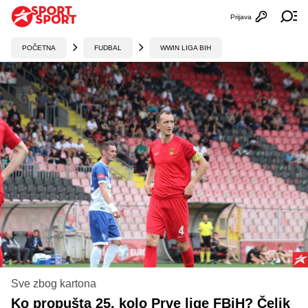
Prijava
Otvori profi
Ot
POČETNA
FUDBAL
WWIN LIGA BIH
Sve zbog kartona
Ko propušta 25. kolo Prve lige FBiH? Čelik