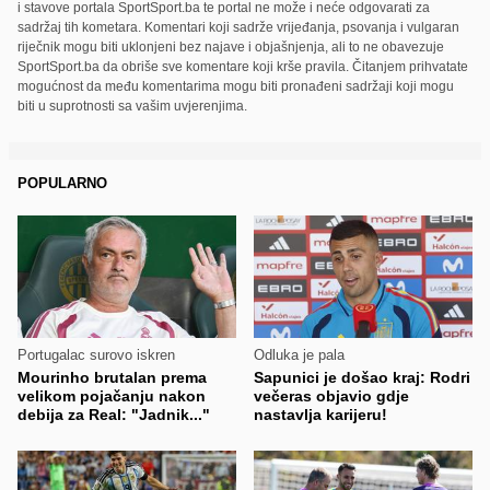
i stavove portala SportSport.ba te portal ne može i neće odgovarati za
sadržaj tih kometara. Komentari koji sadrže vrijeđanja, psovanja i vulgaran
riječnik mogu biti uklonjeni bez najave i objašnjenja, ali to ne obavezuje
SportSport.ba da obriše sve komentare koji krše pravila. Čitanjem prihvatate
mogućnost da među komentarima mogu biti pronađeni sadržaji koji mogu
biti u suprotnosti sa vašim uvjerenjima.
POPULARNO
Portugalac surovo iskren
Odluka je pala
Mourinho brutalan prema
Sapunici je došao kraj: Rodri
velikom pojačanju nakon
večeras objavio gdje
debija za Real: "Jadnik..."
nastavlja karijeru!