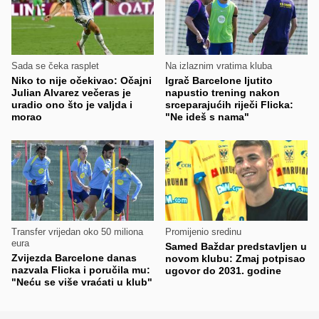
Sada se čeka rasplet
Na izlaznim vratima kluba
Niko to nije očekivao: Očajni
Igrač Barcelone ljutito
Julian Alvarez večeras je
napustio trening nakon
uradio ono što je valjda i
srceparajućih riječi Flicka:
morao
"Ne ideš s nama"
Transfer vrijedan oko 50 miliona
Promijenio sredinu
eura
Samed Baždar predstavljen u
Zvijezda Barcelone danas
novom klubu: Zmaj potpisao
nazvala Flicka i poručila mu:
ugovor do 2031. godine
"Neću se više vraćati u klub"