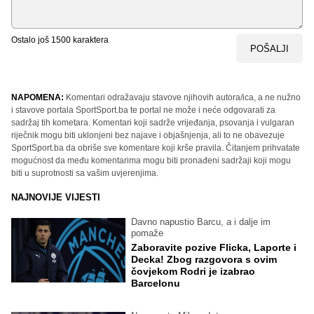
Ostalo još
1500
karaktera
POŠALJI
NAPOMENA:
Komentari odražavaju stavove njihovih autora/ica, a ne nužno
i stavove portala SportSport.ba te portal ne može i neće odgovarati za
sadržaj tih kometara. Komentari koji sadrže vrijeđanja, psovanja i vulgaran
riječnik mogu biti uklonjeni bez najave i objašnjenja, ali to ne obavezuje
SportSport.ba da obriše sve komentare koji krše pravila. Čitanjem prihvatate
mogućnost da među komentarima mogu biti pronađeni sadržaji koji mogu
biti u suprotnosti sa vašim uvjerenjima.
NAJNOVIJE VIJESTI
Davno napustio Barcu, a i dalje im
pomaže
Zaboravite pozive Flicka, Laporte i
Decka! Zbog razgovora s ovim
čovjekom Rodri je izabrao
Barcelonu