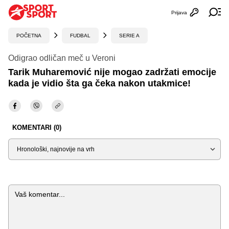
Prijava
Otvori profi
Ot
POČETNA
FUDBAL
SERIE A
Odigrao odličan meč u Veroni
Tarik Muharemović nije mogao zadržati emocije
kada je vidio šta ga čeka nakon utakmice!
KOMENTARI (0)
Sortiraj
Komentar