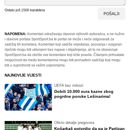
Ostalo još
1500
karaktera
POŠALJI
NAPOMENA:
Komentari odražavaju stavove njihovih autora/ica, a ne nužno
i stavove portala SportSport.ba te portal ne može i neće odgovarati za
sadržaj tih kometara. Komentari koji sadrže vrijeđanja, psovanja i vulgaran
riječnik mogu biti uklonjeni bez najave i objašnjenja, ali to ne obavezuje
SportSport.ba da obriše sve komentare koji krše pravila. Čitanjem prihvatate
mogućnost da među komentarima mogu biti pronađeni sadržaji koji mogu
biti u suprotnosti sa vašim uvjerenjima.
NAJNOVIJE VIJESTI
UEFA bez milosti
Dobili 10.000 eura kazne zbog
pogrdne poruke Lešinarima!
Otkrio detalje pregovora
Košarkaš potvrdio da ga je Partizan