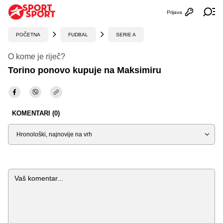
Prijava
Otvori profi
Ot
POČETNA
FUDBAL
SERIE A
O kome je riječ?
Torino ponovo kupuje na Maksimiru
KOMENTARI (0)
Sortiraj
Komentar