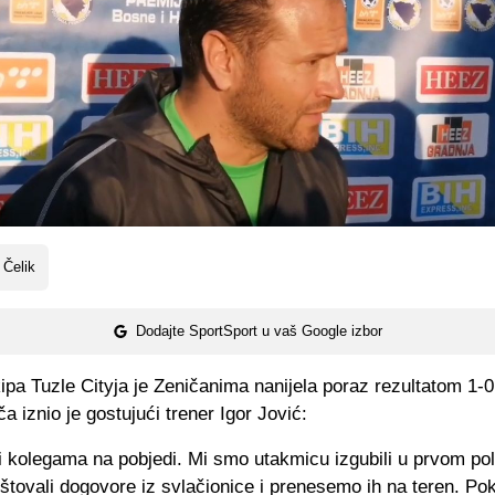
 Čelik
Dodajte SportSport u vaš Google izbor
a Tuzle Cityja je Zeničanima nanijela poraz rezultatom 1-0
a iznio je gostujući trener Igor Jović:
bi kolegama na pobjedi. Mi smo utakmicu izgubili u prvom p
štovali dogovore iz svlačionice i prenesemo ih na teren. Po