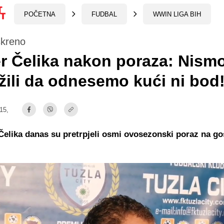
POČETNA
FUDBAL
WWIN LIGA BIH
skreno
r Čelika nakon poraza: Nism
žili da odnesemo kući ni bod
:15,
Čelika danas su pretrpjeli osmi ovosezonski poraz na go