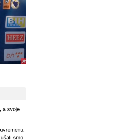
, a svoje
oluvremenu.
kušali smo