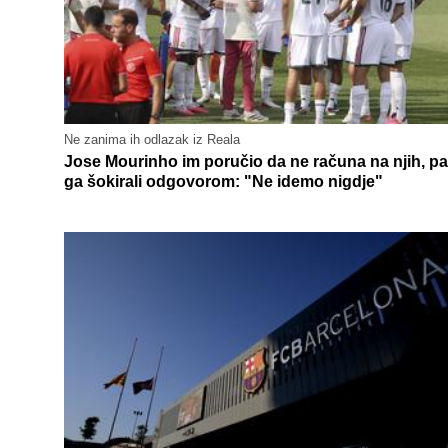
Ne zanima ih odlazak iz Reala
Jose Mourinho im poručio da ne računa na njih, pa
ga šokirali odgovorom: "Ne idemo nigdje"