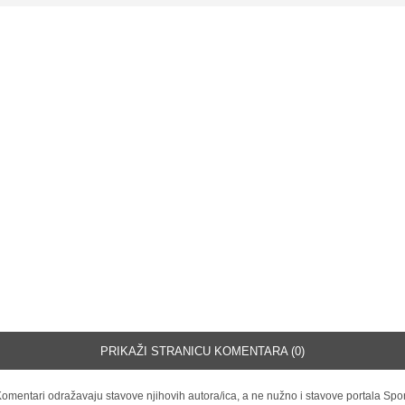
PRIKAŽI STRANICU KOMENTARA (0)
omentari odražavaju stavove njihovih autora/ica, a ne nužno i stavove portala Spor