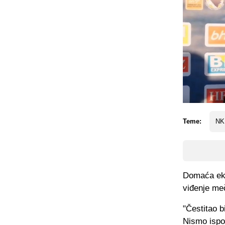
Teme:
NK
Domaća ekip
viđenje meč
"Čestitao 
Nismo ispo