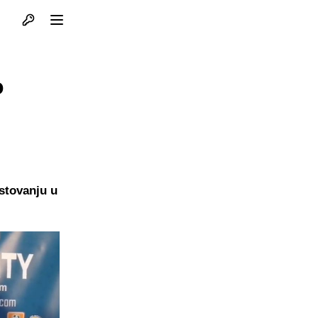
Otvori profil
Otvori meni
o
!
stovanju u