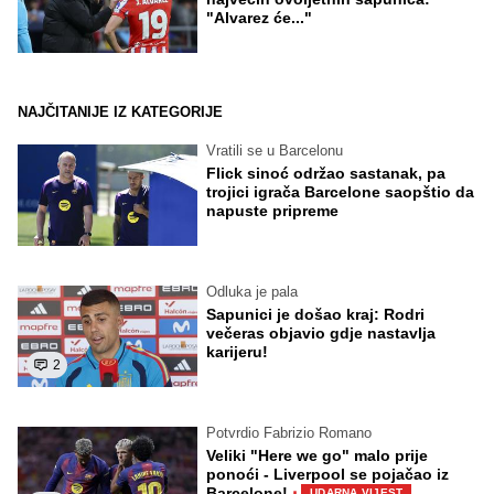
"Alvarez će..."
NAJČITANIJE IZ KATEGORIJE
Vratili se u Barcelonu
Flick sinoć održao sastanak, pa
trojici igrača Barcelone saopštio da
napuste pripreme
Odluka je pala
Sapunici je došao kraj: Rodri
večeras objavio gdje nastavlja
karijeru!
2
Potvrdio Fabrizio Romano
Veliki "Here we go" malo prije
ponoći - Liverpool se pojačao iz
·
Barcelone!
UDARNA VIJEST