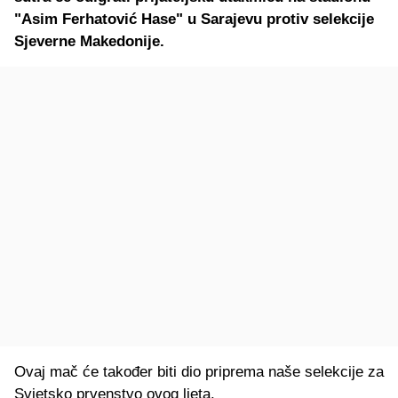
"Asim Ferhatović Hase" u Sarajevu protiv selekcije
Sjeverne Makedonije.
Ovaj mač će također biti dio priprema naše selekcije za
Svjetsko prvenstvo ovog ljeta.