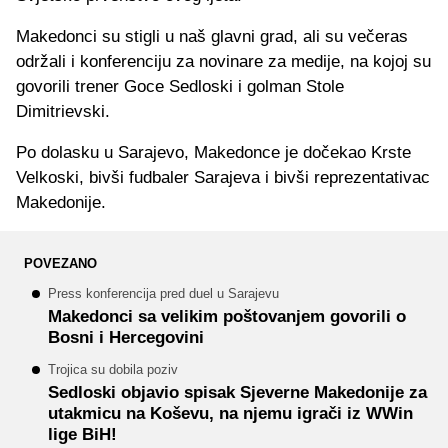
Makedonci su stigli u naš glavni grad, ali su večeras
održali i konferenciju za novinare za medije, na kojoj su
govorili trener Goce Sedloski i golman Stole
Dimitrievski.
Po dolasku u Sarajevo, Makedonce je dočekao Krste
Velkoski, bivši fudbaler Sarajeva i bivši reprezentativac
Makedonije.
POVEZANO
Press konferencija pred duel u Sarajevu
Makedonci sa velikim poštovanjem govorili o
Bosni i Hercegovini
Trojica su dobila poziv
Sedloski objavio spisak Sjeverne Makedonije za
utakmicu na Koševu, na njemu igrači iz WWin
lige BiH!