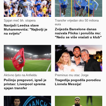
Sjajan meč bh. stopera
Transfer vrijedan oko 50 miliona
eura
Navijači Leedsa slave
Zvijezda Barcelone danas
Muharemovića: "Najbolji je
nazvala Flicka i poručila mu:
na svijetu"
"Neću se više vraćati u klub"
Aktivno ljeto na Anfieldu
Preminuo mu otac Jorge
Počinju pregovori, igrač je
Tragedija pogodila porodicu
pristao: Liverpool sprema
Lionela Messija!
sjajan transfer