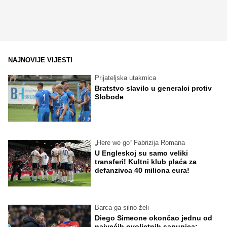
NAJNOVIJE VIJESTI
Prijateljska utakmica
Bratstvo slavilo u generalci protiv
Slobode
„Here we go“ Fabrizija Romana
U Engleskoj su samo veliki
transferi! Kultni klub plaća za
defanzivca 40 miliona eura!
Barca ga silno želi
Diego Simeone okončao jednu od
najvećih ovoljetnih sapunica: