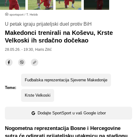
sportsport / T. Hebib
U petak igraju prijateljski duel protiv BiH
Makedonci trenirali na Koševu, Krste
Velkoski ih srdačno dočekao
28.05.26. - 19:30,
Haris Zilić
Fudbalska reprezentacija Sjeverne Makedonije
Teme:
Krste Velkoski
Dodajte SportSport u vaš Google izbor
Nogometna reprezentacija Bosne i Hercegovine
sutra će odigrati prijateljsku utakmicu na stadionu