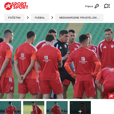
Prijava
Otvori profi
Ot
POČETNA
FUDBAL
MEĐUNARODNE PRIJATELJSKE UTAKMICE