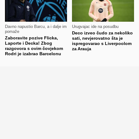
Davno napustio Barcu, a i dalje im
Urugvajac ide na posudbu
pomaže
Deco izveo čudo za nekoliko
Zaboravite pozive Flicka,
sati, nevjerovatno šta je
Laporte i Decka! Zbog
ispregovarao s Liverpoolom
razgovora s ovim čovjekom
za Arauja
Rodri je izabrao Barcelonu