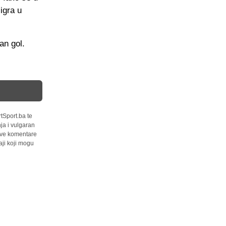
igra u
an gol.
tSport.ba te
ja i vulgaran
 sve komentare
ji koji mogu