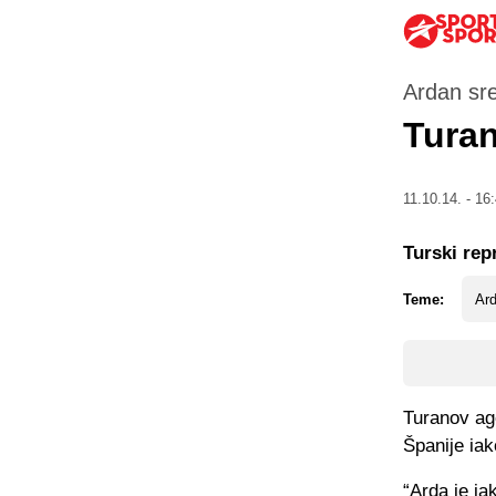
Ardan sr
Turan
11.10.14. - 16
Turski rep
Teme:
Ar
Turanov age
Španije iak
“Arda je ja