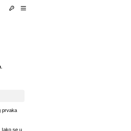
Otvori profil
Otvori meni
u.
g prvaka
. Iako se u