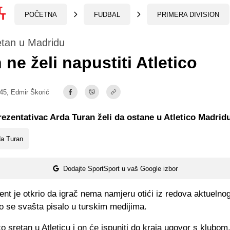
POČETNA
FUDBAL
PRIMERA DIVISION
etan u Madridu
 ne želi napustiti Atletico
:45,
Edmir Škorić
rezentativac Arda Turan želi da ostane u Atletico Madrid
da Turan
Dodajte SportSport u vaš Google izbor
nt je otkrio da igrač nema namjeru otići iz redova aktuelno
o se svašta pisalo u turskim medijima.
ko sretan u Atleticu i on će ispuniti do kraja ugovor s klubom