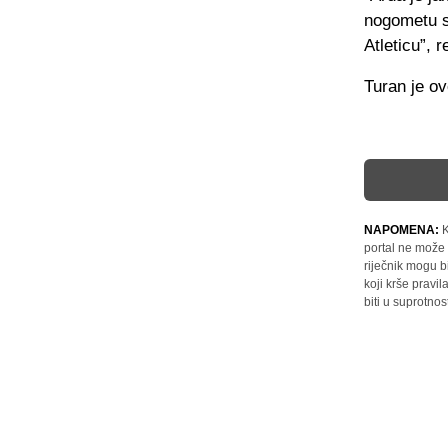
nogometu sv
Atleticu”, 
Turan je ov
NAPOMENA:
K
portal ne može 
riječnik mogu b
koji krše pravi
biti u suprotnos