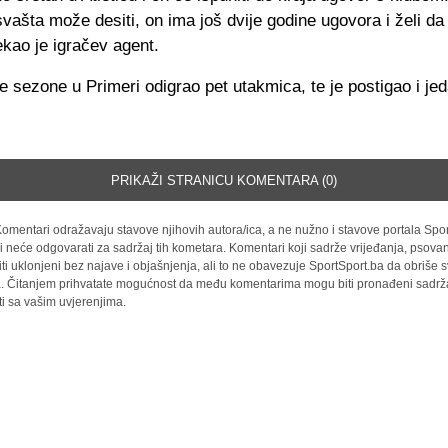
ašta može desiti, on ima još dvije godine ugovora i želi da 
rekao je igračev agent.
e sezone u Primeri odigrao pet utakmica, te je postigao i jed
PRIKAŽI STRANICU KOMENTARA (0)
omentari odražavaju stavove njihovih autora/ica, a ne nužno i stavove portala Spor
i neće odgovarati za sadržaj tih kometara. Komentari koji sadrže vrijeđanja, psovan
iti uklonjeni bez najave i objašnjenja, ali to ne obavezuje SportSport.ba da obriše
la. Čitanjem prihvatate mogućnost da među komentarima mogu biti pronađeni sadrža
ti sa vašim uvjerenjima.