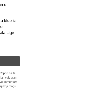
an u
a klub iz
no
nala Lige
tSport.ba te
ja i vulgaran
 sve komentare
ji koji mogu