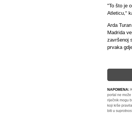
"To što je 
Atleticu,“
Arda Turan 
Madrida vež
završenoj s
prvaka gdj
NAPOMENA:
K
portal ne može 
riječnik mogu b
koji krše pravi
biti u suprotnos