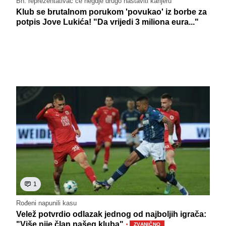
Bh. reprezentativac će negdje drugo nastaviti karijeru
Klub se brutalnom porukom 'povukao' iz borbe za
potpis Jove Lukića! "Da vrijedi 3 miliona eura..."
1
Rođeni napunili kasu
Velež potvrdio odlazak jednog od najboljih igrača:
·
"Više nije član našeg kluba"
ZVANIČNO