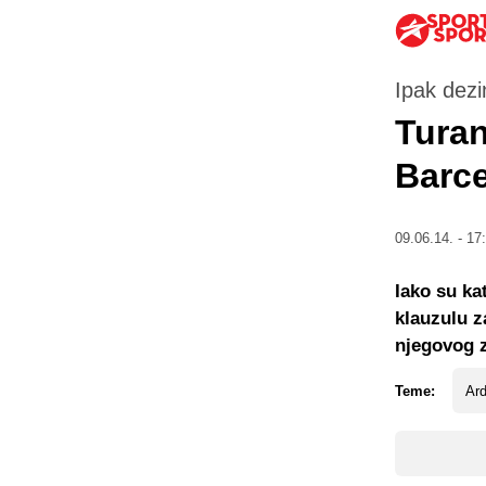
Ipak dezi
Turan
Barc
09.06.14. - 17
Iako su ka
klauzulu z
njegovog 
Teme:
Ar