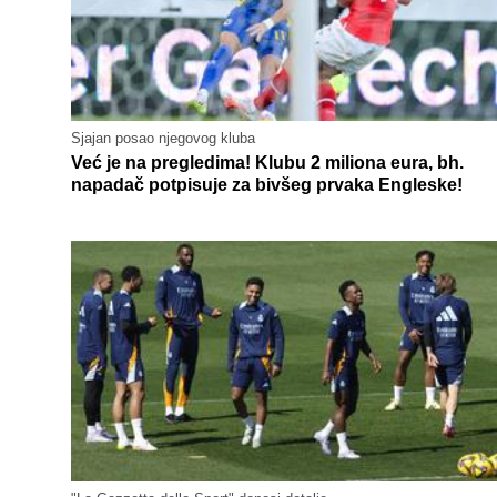
Sjajan posao njegovog kluba
Već je na pregledima! Klubu 2 miliona eura, bh.
napadač potpisuje za bivšeg prvaka Engleske!