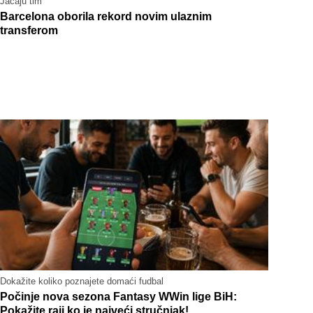
Jačaju tim
Barcelona oborila rekord novim ulaznim
transferom
Dokažite koliko poznajete domaći fudbal
Počinje nova sezona Fantasy WWin lige BiH:
Pokažite raji ko je najveći stručnjak!