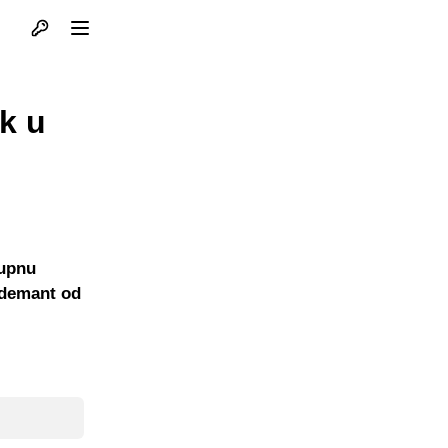
Otvori profil
Otvori meni
k u
kupnu
 demant od