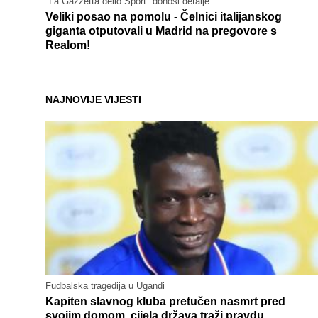
"La Gazzetta dello Sport" donosi detalje
Veliki posao na pomolu - Čelnici italijanskog
giganta otputovali u Madrid na pregovore s
Realom!
NAJNOVIJE VIJESTI
Fudbalska tragedija u Ugandi
Kapiten slavnog kluba pretučen nasmrt pred
svojim domom, cijela država traži pravdu