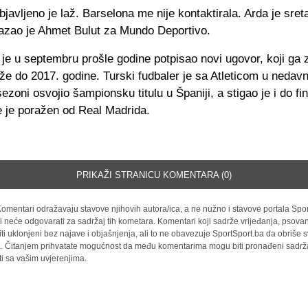
objavljeno je laž. Barselona me nije kontaktirala. Arda je sret
 kazao je Ahmet Bulut za Mundo Deportivo.
je u septembru prošle godine potpisao novi ugovor, koji ga z
e do 2017. godine. Turski fudbaler je sa Atleticom u nedav
ezoni osvojio šampionsku titulu u Španiji, a stigao je i do fi
e je poražen od Real Madrida.
PRIKAŽI STRANICU KOMENTARA (0)
omentari odražavaju stavove njihovih autora/ica, a ne nužno i stavove portala Spor
i neće odgovarati za sadržaj tih kometara. Komentari koji sadrže vrijeđanja, psovan
iti uklonjeni bez najave i objašnjenja, ali to ne obavezuje SportSport.ba da obriše
la. Čitanjem prihvatate mogućnost da među komentarima mogu biti pronađeni sadrža
ti sa vašim uvjerenjima.