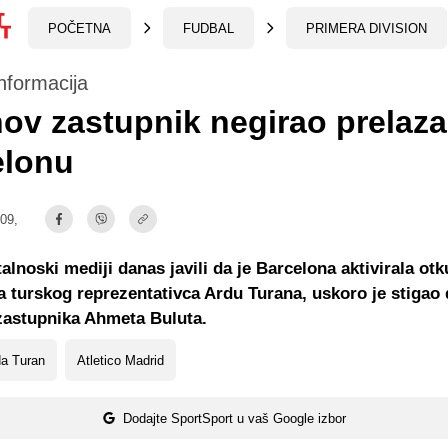
POČETNA
FUDBAL
PRIMERA DIVISION
nformacija
ov zastupnik negirao prelaza
elonu
:09,
talnoski mediji danas javili da je Barcelona aktivirala ot
a turskog reprezentativca Ardu Turana, uskoro je stigao
zastupnika Ahmeta Buluta.
da Turan
Atletico Madrid
Dodajte SportSport u vaš Google izbor