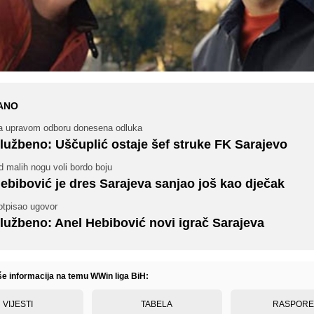
ANO
a upravom odboru donesena odluka
lužbeno: Uščuplić ostaje šef struke FK Sarajevo
 malih nogu voli bordo boju
ebibović je dres Sarajeva sanjao još kao dječak
otpisao ugovor
lužbeno: Anel Hebibović novi igrač Sarajeva
iše informacija na temu WWin liga BiH:
VIJESTI
TABELA
RASPOR