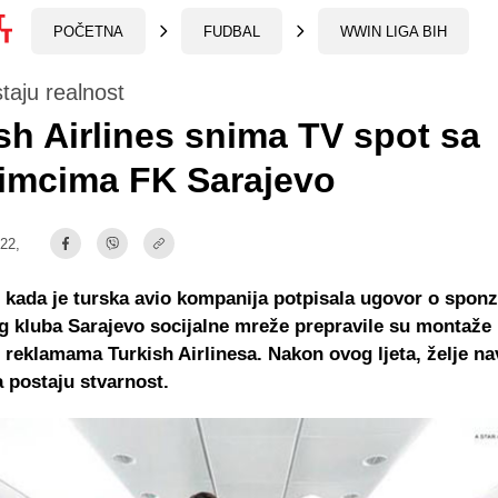
POČETNA
FUDBAL
WWIN LIGA BIH
taju realnost
sh Airlines snima TV spot sa
imcima FK Sarajevo
:22,
 kada je turska avio kompanija potpisala ugovor o spon
 kluba Sarajevo socijalne mreže prepravile su montaže
 reklamama Turkish Airlinesa. Nakon ovog ljeta, želje na
 postaju stvarnost.