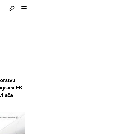
Otvori profil
Otvori meni
zorstvu
 igrača FK
vijača