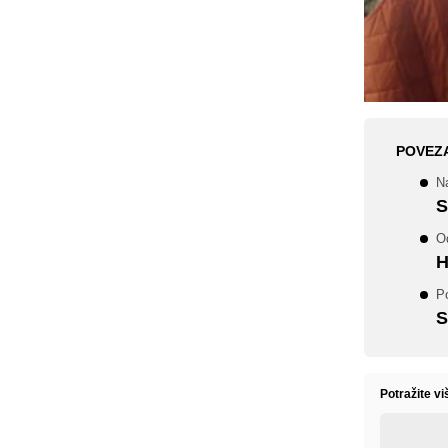
POVEZ
N
S
Od
H
P
S
Potražite v