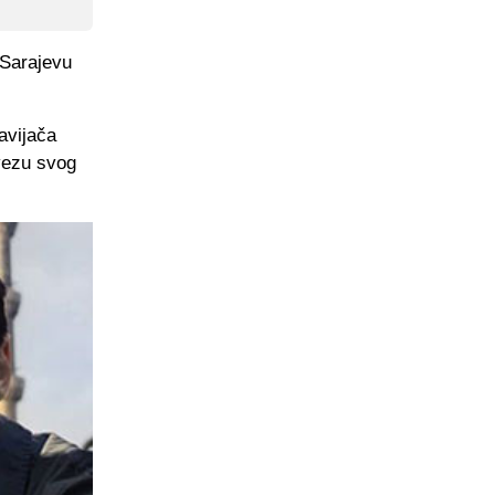
 Sarajevu
navijača
 vezu svog