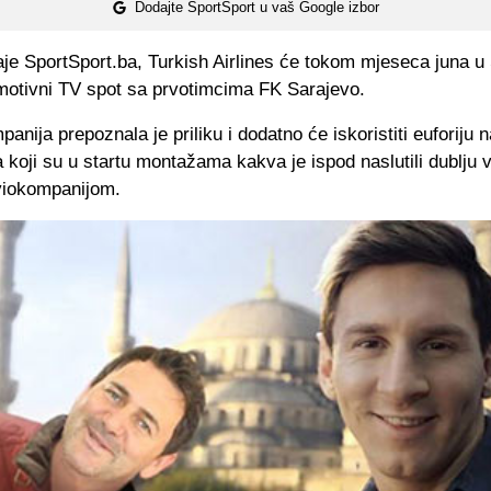
Dodajte SportSport u vaš Google izbor
je SportSport.ba, Turkish Airlines će tokom mjeseca juna u
omotivni TV spot sa prvotimcima FK Sarajevo.
anija prepoznala je priliku i dodatno će iskoristiti euforiju 
 koji su u startu montažama kakva je ispod naslutili dublju
viokompanijom.