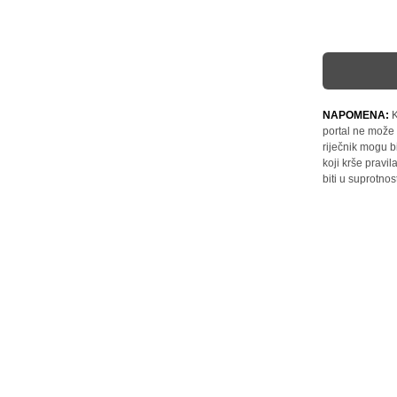
NAPOMENA:
K
portal ne može 
riječnik mogu b
koji krše pravi
biti u suprotnos