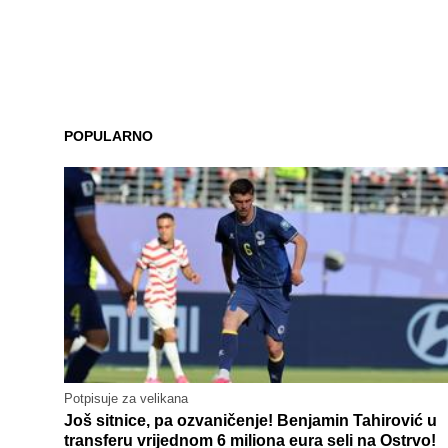
POPULARNO
Potpisuje za velikana
Još sitnice, pa ozvaničenje! Benjamin Tahirović u
transferu vrijednom 6 miliona eura seli na Ostrvo!