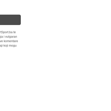
tSport.ba te
ja i vulgaran
 sve komentare
ji koji mogu