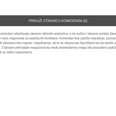
PRIKAŽI STRANICU KOMENTARA (0)
omentari odražavaju stavove njihovih autora/ica, a ne nužno i stavove portala Spor
i neće odgovarati za sadržaj tih kometara. Komentari koji sadrže vrijeđanja, psovan
iti uklonjeni bez najave i objašnjenja, ali to ne obavezuje SportSport.ba da obriše
la. Čitanjem prihvatate mogućnost da među komentarima mogu biti pronađeni sadrža
ti sa vašim uvjerenjima.