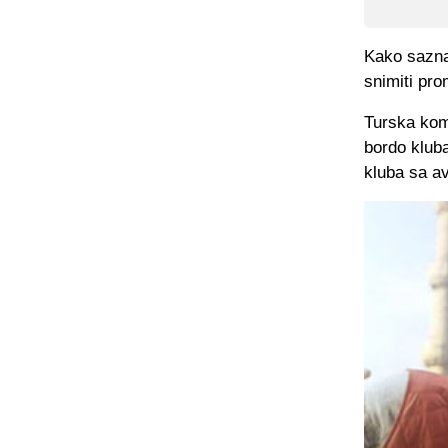
Kako sazna
snimiti pr
Turska komp
bordo kluba
kluba sa a