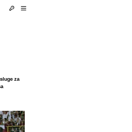
Otvori profil
Otvori meni
asluge za
sa