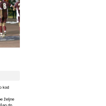
ao kod
pe željne
ošao do