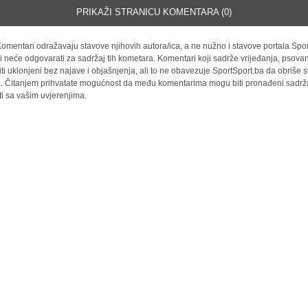
PRIKAŽI STRANICU KOMENTARA (0)
omentari odražavaju stavove njihovih autora/ica, a ne nužno i stavove portala Spor
i neće odgovarati za sadržaj tih kometara. Komentari koji sadrže vrijeđanja, psovan
iti uklonjeni bez najave i objašnjenja, ali to ne obavezuje SportSport.ba da obriše
la. Čitanjem prihvatate mogućnost da među komentarima mogu biti pronađeni sadrža
ti sa vašim uvjerenjima.