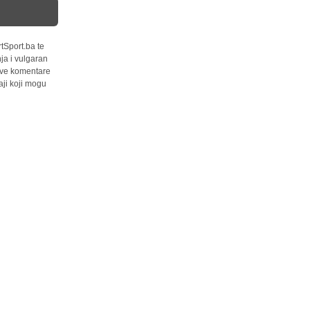
tSport.ba te
ja i vulgaran
 sve komentare
ji koji mogu