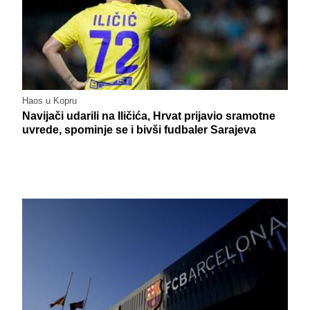
Haos u Kopru
Navijači udarili na Iličića, Hrvat prijavio sramotne
uvrede, spominje se i bivši fudbaler Sarajeva