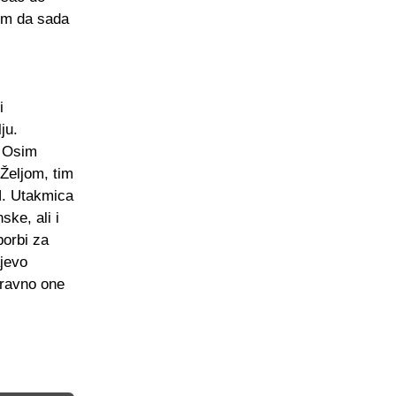
dim da sada
i
ju.
. Osim
 Željom, tim
iH. Utakmica
ke, ali i
borbi za
ajevo
aravno one