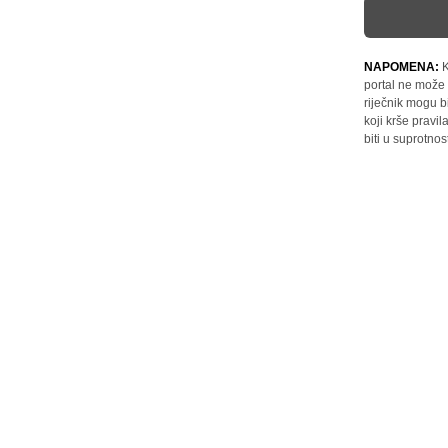
NAPOMENA:
K
portal ne može 
riječnik mogu b
koji krše pravi
biti u suprotnos