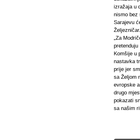
izražaja u 
nismo bez š
Sarajevu će
Željezničar
„Za Modrič
pretenduju
Komšije u p
nastavka tr
prije jer s
sa Željom n
evropske am
drugo mjest
pokazati s
sa našim ri