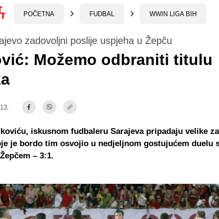
POČETNA
FUDBAL
WWIN LIGA BIH
jevo zadovoljni poslije uspjeha u Žepču
vić: Možemo odbraniti titulu
ka
:13,
koviću, iskusnom fudbaleru Sarajeva pripadaju velike z
oje je bordo tim osvojio u nedjeljnom gostujućem duelu 
 Žepčem – 3:1.