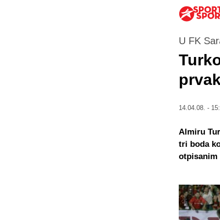
U FK Sara
Turko
prva
14.04.08. - 15
Almiru Tur
tri boda k
otpisanim