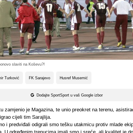
ponovo slaviti na Koševu?!
ir Turković
FK Sarajevo
Husref Musemić
Dodajte SportSport u vaš Google izbor
u zamjenio je Magazina, te unio preokret na terenu, asistir
grao cijeli tim Sarajlija.
o i predviđali odigrali smo tešku utakmicu protiv mlade eki
. U određenim trenucima imali smo i sreće, ali kvalitet je d