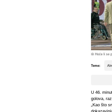
Hoće li se 
Teme:
Alm
U 46. minut
golova, razi
„Kao što sm
dokazavinja