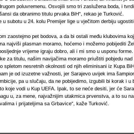
drugom poluvremenu. Osvojili smo tri zaslužena boda, i tvr
ansi da obranimo titulu prvaka BiH“, rekao je Turković.
 u subotu u 24. kolu Premijer lige u vječitom derbiju ugostiti
.
om zaostejmo pet bodova, a da bi ostali među klubovima koj
 na najviši plasman moramo, hoćemo i možemo pobijediti Žel
osljednje vrijeme igraju dobro, ali i mi smo u usponu forme
ke za titulu, našim navijačima moramo priuštiti pobjedu nad
mo spletom nesretnih okolnosti od njih eliminisani iz Kupa B
am je od izuzetne važnosti, jer Sarajevo uvijek ima šampions
bicije, pa u slučaju, da ne pobijedimo, izgubili bi korak i u 
o koje vodi u Kup UEFA. Ipak, to se neće desiti, jer će Sar
nagu u, za mene, najvažnijim utakmica prvenstva, a to su n
valima i prijateljima sa Grbavice“, kaže Turković.