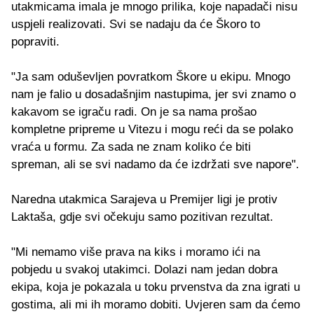
utakmicama imala je mnogo prilika, koje napadači nisu
uspjeli realizovati. Svi se nadaju da će Škoro to
popraviti.
"Ja sam oduševljen povratkom Škore u ekipu. Mnogo
nam je falio u dosadašnjim nastupima, jer svi znamo o
kakavom se igraču radi. On je sa nama prošao
kompletne pripreme u Vitezu i mogu reći da se polako
vraća u formu. Za sada ne znam koliko će biti
spreman, ali se svi nadamo da će izdržati sve napore".
Naredna utakmica Sarajeva u Premijer ligi je protiv
Laktaša, gdje svi očekuju samo pozitivan rezultat.
"Mi nemamo više prava na kiks i moramo ići na
pobjedu u svakoj utakimci. Dolazi nam jedan dobra
ekipa, koja je pokazala u toku prvenstva da zna igrati u
gostima, ali mi ih moramo dobiti. Uvjeren sam da ćemo