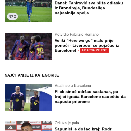
Danci: Tahirović sve bliže odlasku
iz Brondbyja, Bundesliga
najrealnija opcija
2
Potvrdio Fabrizio Romano
Veliki "Here we go" malo prije
ponoći - Liverpool se pojačao iz
·
Barcelone!
UDARNA VIJEST
NAJČITANIJE IZ KATEGORIJE
Vratili se u Barcelonu
Flick sinoć održao sastanak, pa
trojici igrača Barcelone saopštio da
napuste pripreme
Odluka je pala
Sapunici je došao kraj: Rodri