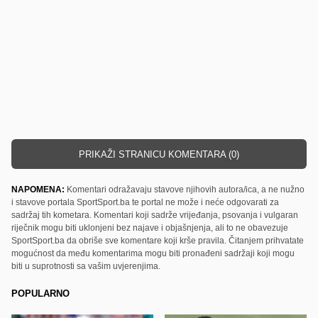
PRIKAŽI STRANICU KOMENTARA (0)
NAPOMENA:
Komentari odražavaju stavove njihovih autora/ica, a ne nužno
i stavove portala SportSport.ba te portal ne može i neće odgovarati za
sadržaj tih kometara. Komentari koji sadrže vrijeđanja, psovanja i vulgaran
riječnik mogu biti uklonjeni bez najave i objašnjenja, ali to ne obavezuje
SportSport.ba da obriše sve komentare koji krše pravila. Čitanjem prihvatate
mogućnost da među komentarima mogu biti pronađeni sadržaji koji mogu
biti u suprotnosti sa vašim uvjerenjima.
POPULARNO