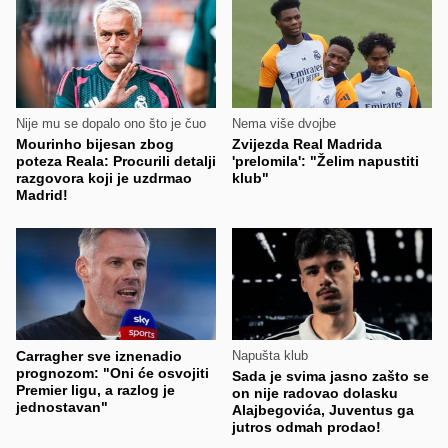
Nije mu se dopalo ono što je čuo
Nema više dvojbe
Mourinho bijesan zbog
Zvijezda Real Madrida
poteza Reala: Procurili detalji
'prelomila': "Želim napustiti
razgovora koji je uzdrmao
klub"
Madrid!
Carragher sve iznenadio
Napušta klub
prognozom: "Oni će osvojiti
Sada je svima jasno zašto se
Premier ligu, a razlog je
on nije radovao dolasku
jednostavan"
Alajbegovića, Juventus ga
jutros odmah prodao!