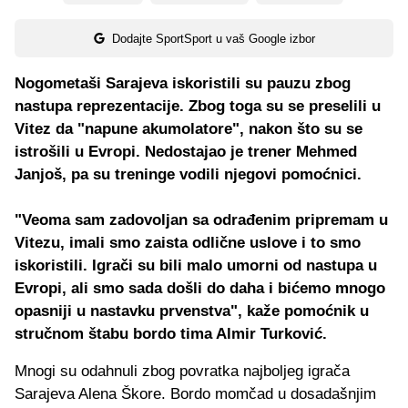
Dodajte SportSport u vaš Google izbor
Nogometaši Sarajeva iskoristili su pauzu zbog
nastupa reprezentacije. Zbog toga su se preselili u
Vitez da "napune akumolatore", nakon što su se
istrošili u Evropi. Nedostajao je trener Mehmed
Janjoš, pa su treninge vodili njegovi pomoćnici.
"Veoma sam zadovoljan sa odrađenim pripremam u
Vitezu, imali smo zaista odlične uslove i to smo
iskoristili. Igrači su bili malo umorni od nastupa u
Evropi, ali smo sada došli do daha i bićemo mnogo
opasniji u nastavku prvenstva", kaže pomoćnik u
stručnom štabu bordo tima Almir Turković.
Mnogi su odahnuli zbog povratka najboljeg igrača
Sarajeva Alena Škore. Bordo momčad u dosadašnjim