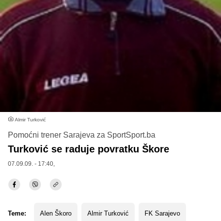
Almir Turković
Pomoćni trener Sarajeva za SportSport.ba
Turković se raduje povratku Škore
07.09.09. - 17:40,
Teme:
Alen Škoro
Almir Turković
FK Sarajevo