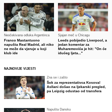
Neočekivana odluka Argentinca
Sjajan meč u Chicagu
Franco Mastantuono
Leeds pobijedio Liverpool, a
napušta Real Madrid, ali niko
jedan komentar za
ne može da vjeruje u koji
Muharemovića je hit: "On će
klub ide
idućeg ljeta..."
NAJNOVIJE VIJESTI
Zna se i zašto
Šok za reprezentativca Kosova!
Asllani došao na ljekarski pregled,
pa Leipzig odustao od transfera
Napušta Dansku