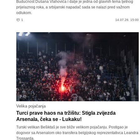
Budućnost Dušana Vlahovića i dalje je jedna od glavnih tema ljetnog
prijelaznog roka, a srbijanski napadač sada se nalazi pred važnom
odlukom.
1
14.07.26. 15:00
Velika pojačanja
Turci prave haos na tržištu: Stigla zvijezda
Arsenala, čeka se - Lukaku!
Turski velikan Bešiktaš je sve bliže velikom pojačanju. Postigao je
dogovor sa Arsenalom oko transfera belgijskog reprezentativca Leandra
Trossarda.