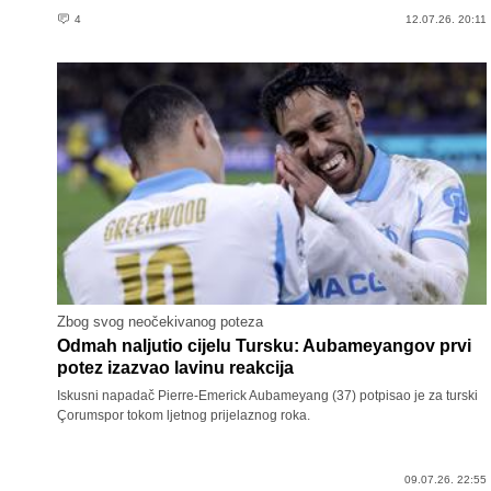
4
12.07.26. 20:11
Zbog svog neočekivanog poteza
Odmah naljutio cijelu Tursku: Aubameyangov prvi
potez izazvao lavinu reakcija
Iskusni napadač Pierre-Emerick Aubameyang (37) potpisao je za turski
Çorumspor tokom ljetnog prijelaznog roka.
09.07.26. 22:55