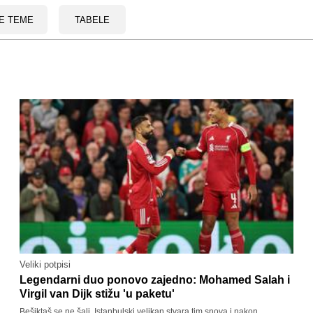
E TEME
TABELE
Veliki potpisi
Legendarni duo ponovo zajedno: Mohamed Salah i
Virgil van Dijk stižu 'u paketu'
Bešiktaš se ne šali. Istanbulski velikan stvara tim snova i nakon