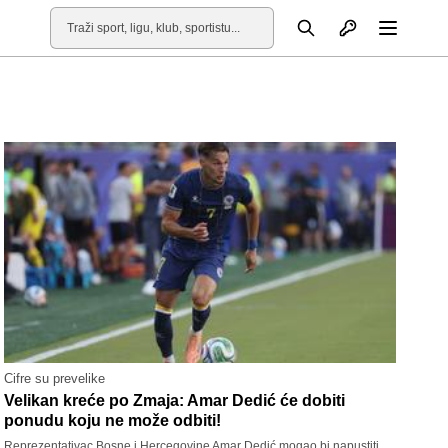
Otvori profil
Pretraga
Otvori
Cifre su prevelike
Velikan kreće po Zmaja: Amar Dedić će dobiti
ponudu koju ne može odbiti!
Reprezentativac Bosne i Hercegovine Amar Dedić mogao bi napustiti