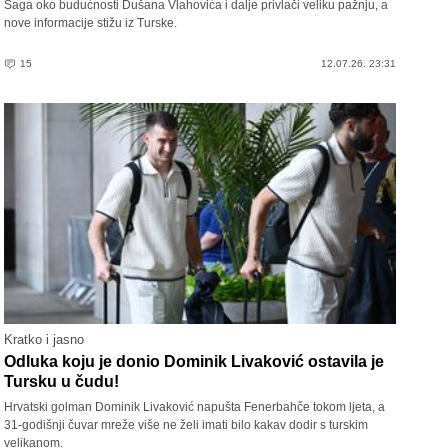
Saga oko budućnosti Dušana Vlahovića i dalje privlači veliku pažnju, a
nove informacije stižu iz Turske.
15
12.07.26. 23:31
Kratko i jasno
Odluka koju je donio Dominik Livaković ostavila je
Tursku u čudu!
Hrvatski golman Dominik Livaković napušta Fenerbahče tokom ljeta, a
31-godišnji čuvar mreže više ne želi imati bilo kakav dodir s turskim
velikanom.