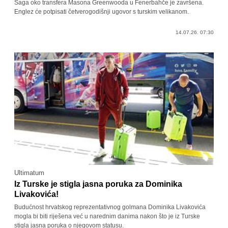
Saga oko transfera Masona Greenwooda u Fenerbahče je završena.
Englez će potpisati četverogodišnji ugovor s turskim velikanom.
14.07.26. 07:30
Ultimatum
Iz Turske je stigla jasna poruka za Dominika
Livakovića!
Budućnost hrvatskog reprezentativnog golmana Dominika Livakovića
mogla bi biti riješena već u narednim danima nakon što je iz Turske
stigla jasna poruka o njegovom statusu.