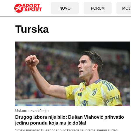
NOVO
FORUM
MOJ
Turska
Uskoro ozvaničenje
Drugog izbora nije bilo: Dušan Vlahović prihvatio
jedinu ponudu koja mu je došla!
Srpski napadač Dušan Vlahović karijeru će, prema svemu sudeći,