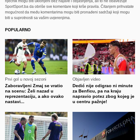
riječnik mogu biti uklonjeni bez najave i objašnjenja, ali to ne obavezuje
SportSport.ba da obriše sve komentare koji krše pravila. Čitanjem prihvatate
mogućnost da među komentarima mogu biti pronađeni sadržaji koji mogu
biti u suprotnosti sa vašim uvjerenjima.
POPULARNO
Prvi gol u novoj sezoni
Objavljen video
Zaboravljeni Zmaj se vratio
Dedić nije odigrao ni minute
na scenu: Želi nazad u
za Benficu, pa na kraju
reprezentaciju, a ako ovako
napravio potez zbog kojeg je
nastavi...
u centru pažnje!