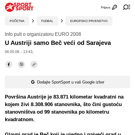
Prijava
Otvori profi
Ot
POČETNA
FUDBAL
EUROPSKO PRVENSTVO
Info pult o organizatoru EURO 2008
U Austriji samo Beč veći od Sarajeva
06.05.08. - 13:43,
Dodajte SportSport u vaš Google izbor
Površina Austrije je 83.871 kilometar kvadratni na
kojem živi 8.308.906 stanovnika, što čini gustoću
stanovništva od 99 stanovnika po kilometru
kvadratnom.
Glavni grad je Beč koji je ujedno i najveći grad u