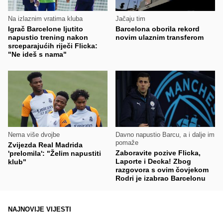
Na izlaznim vratima kluba
Jačaju tim
Igrač Barcelone ljutito
Barcelona oborila rekord
napustio trening nakon
novim ulaznim transferom
srceparajućih riječi Flicka:
"Ne ideš s nama"
Nema više dvojbe
Davno napustio Barcu, a i dalje im
pomaže
Zvijezda Real Madrida
Zaboravite pozive Flicka,
'prelomila': "Želim napustiti
Laporte i Decka! Zbog
klub"
razgovora s ovim čovjekom
Rodri je izabrao Barcelonu
NAJNOVIJE VIJESTI