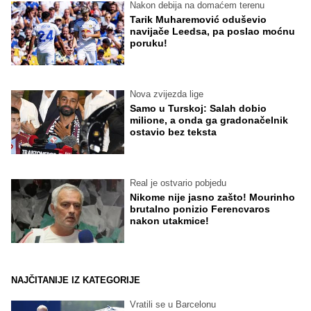
Nakon debija na domaćem terenu
Tarik Muharemović oduševio
navijače Leedsa, pa poslao moćnu
poruku!
Nova zvijezda lige
Samo u Turskoj: Salah dobio
milione, a onda ga gradonačelnik
ostavio bez teksta
Real je ostvario pobjedu
Nikome nije jasno zašto! Mourinho
brutalno ponizio Ferencvaros
nakon utakmice!
NAJČITANIJE IZ KATEGORIJE
Vratili se u Barcelonu