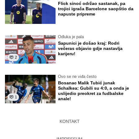
Flick sinoć održao sastanak, pa
trojici igrača Barcelone saopštio da
napuste pripreme
Odluka je pala
Sapunici je došao kraj: Rodri
večeras objavio gdje nastavlja
karijeru!
2
Ovo se ne viđa često
Bosanac Malik Tubić junak
Schalkea: Gubili su 4:0, a onda je
uslijedio preokret za fudbalske
1
anale!
KONTAKT
IMPRESSUM