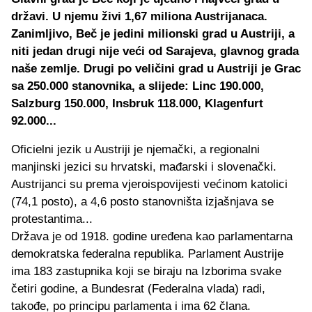
državi. U njemu živi 1,67 miliona Austrijanaca.
Zanimljivo, Beč je jedini milionski grad u Austriji, a
niti jedan drugi nije veći od Sarajeva, glavnog grada
naše zemlje. Drugi po veličini grad u Austriji je Grac
sa 250.000 stanovnika, a slijede: Linc 190.000,
Salzburg 150.000, Insbruk 118.000, Klagenfurt
92.000...
Oficielni jezik u Austriji je njemački, a regionalni
manjinski jezici su hrvatski, mađarski i slovenački.
Austrijanci su prema vjeroispovijesti većinom katolici
(74,1 posto), a 4,6 posto stanovništa izjašnjava se
protestantima...
Država je od 1918. godine uređena kao parlamentarna
demokratska federalna republika. Parlament Austrije
ima 183 zastupnika koji se biraju na Izborima svake
četiri godine, a Bundesrat (Federalna vlada) radi,
takođe, po principu parlamenta i ima 62 člana.