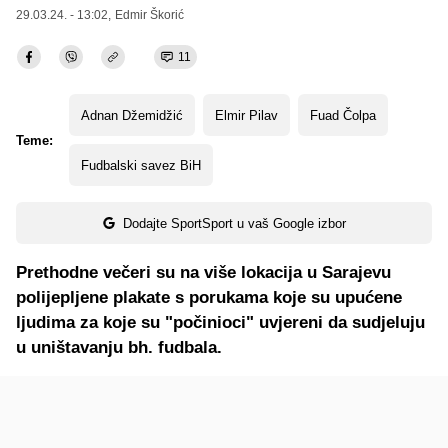
29.03.24. - 13:02,
Edmir Škorić
11
Adnan Džemidžić
Elmir Pilav
Fuad Čolpa
Teme:
Fudbalski savez BiH
Dodajte SportSport u vaš Google izbor
Prethodne večeri su na više lokacija u Sarajevu
polijepljene plakate s porukama koje su upućene
ljudima za koje su "počinioci" uvjereni da sudjeluju
u uništavanju bh. fudbala.