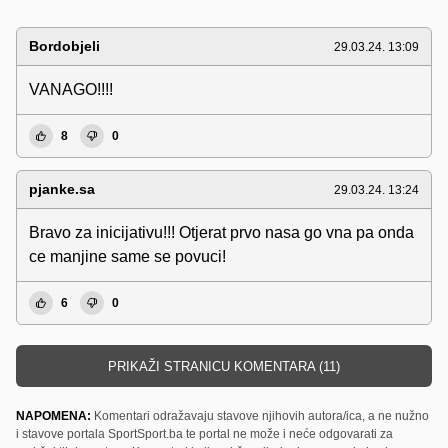
Bordobjeli
29.03.24. 13:09
VANAGO!!!!
8
0
pjanke.sa
29.03.24. 13:24
Bravo za inicijativu!!! Otjerat prvo nasa go vna pa onda
ce manjine same se povuci!
6
0
PRIKAŽI STRANICU KOMENTARA (11)
NAPOMENA:
Komentari odražavaju stavove njihovih autora/ica, a ne nužno
i stavove portala SportSport.ba te portal ne može i neće odgovarati za