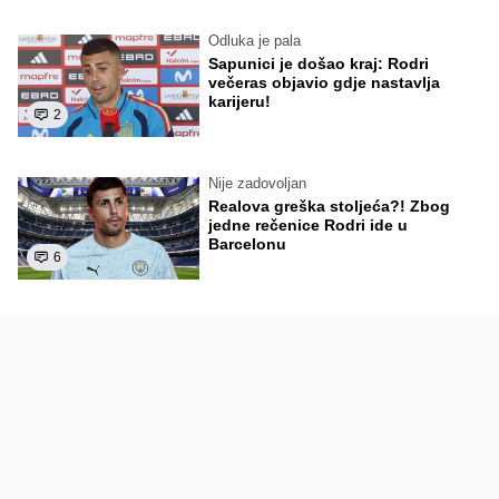
Odluka je pala
Sapunici je došao kraj: Rodri
večeras objavio gdje nastavlja
karijeru!
2
Nije zadovoljan
Realova greška stoljeća?! Zbog
jedne rečenice Rodri ide u
Barcelonu
6