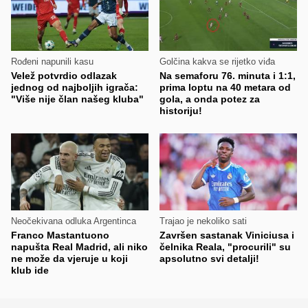
Rođeni napunili kasu
Golčina kakva se rijetko viđa
Velež potvrdio odlazak
Na semaforu 76. minuta i 1:1,
jednog od najboljih igrača:
prima loptu na 40 metara od
"Više nije član našeg kluba"
gola, a onda potez za
historiju!
Neočekivana odluka Argentinca
Trajao je nekoliko sati
Franco Mastantuono
Završen sastanak Viniciusa i
napušta Real Madrid, ali niko
čelnika Reala, "procurili" su
ne može da vjeruje u koji
apsolutno svi detalji!
klub ide