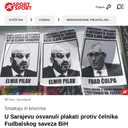
Prijava
Otvori profi
Ot
POČETNA
FUDBAL
MEĐUNARODNE PRIJATELJSKE UTAKMICE
Foto: SportSport
Smatraju ih krivcima
U Sarajevu osvanuli plakati protiv čelnika
Fudbalskog saveza BiH