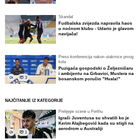
Skandal
Fudbalska zvijezda napravila haos
u noćnom klubu - Udario je glavom
navijača!
Press-konferencija nakon utakmice prvog
kola
Puzigaća gospodski o Željezničaru
i ambijentu na Grbavici, Muslera na
3
bosanskom poručio "Hvala!"
NAJČITANIJE IZ KATEGORIJE
Prelijepe scene u Perthu
Igrači Juventusa su shvatili ko je
Kerim Alajbegović kada su stigli na
aerodrom u Australiji
1