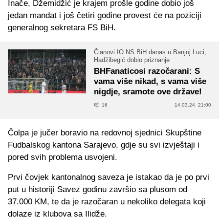
Inače, Džemidžić je krajem prošle godine dobio još
jedan mandat i još četiri godine provest će na poziciji
generalnog sekretara FS BiH.
Članovi IO NS BiH danas u Banjoj Luci,
Hadžibegić dobio priznanje
BHFanaticosi razočarani: S
vama više nikad, s vama više
nigdje, sramote ove države!
16
14.03.24. 21:00
Čolpa je jučer boravio na redovnoj sjednici Skupštine
Fudbalskog kantona Sarajevo, gdje su svi izvještaji i
pored svih problema usvojeni.
Prvi čovjek kantonalnog saveza je istakao da je po prvi
put u historiji Savez godinu završio sa plusom od
37.000 KM, te da je razočaran u nekoliko delegata koji
dolaze iz klubova sa Ilidže.