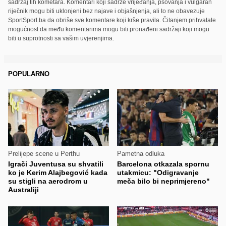
sadržaj tih kometara. Komentari koji sadrže vrijeđanja, psovanja i vulgaran
riječnik mogu biti uklonjeni bez najave i objašnjenja, ali to ne obavezuje
SportSport.ba da obriše sve komentare koji krše pravila. Čitanjem prihvatate
mogućnost da među komentarima mogu biti pronađeni sadržaji koji mogu
biti u suprotnosti sa vašim uvjerenjima.
POPULARNO
Prelijepe scene u Perthu
Pametna odluka
Igrači Juventusa su shvatili
Barcelona otkazala spornu
ko je Kerim Alajbegović kada
utakmicu: "Odigravanje
su stigli na aerodrom u
meča bilo bi neprimjereno"
Australiji