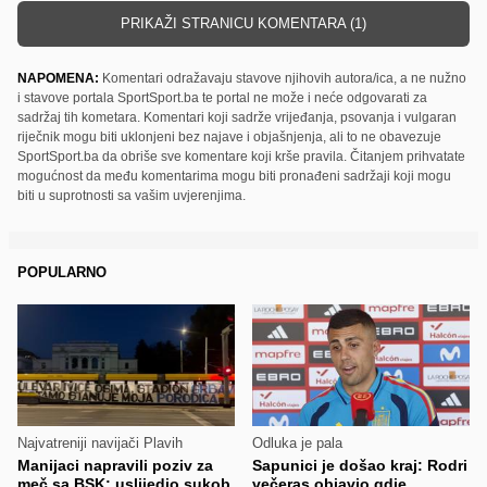
PRIKAŽI STRANICU KOMENTARA (1)
NAPOMENA:
Komentari odražavaju stavove njihovih autora/ica, a ne nužno
i stavove portala SportSport.ba te portal ne može i neće odgovarati za
sadržaj tih kometara. Komentari koji sadrže vrijeđanja, psovanja i vulgaran
riječnik mogu biti uklonjeni bez najave i objašnjenja, ali to ne obavezuje
SportSport.ba da obriše sve komentare koji krše pravila. Čitanjem prihvatate
mogućnost da među komentarima mogu biti pronađeni sadržaji koji mogu
biti u suprotnosti sa vašim uvjerenjima.
POPULARNO
Najvatreniji navijači Plavih
Odluka je pala
Manijaci napravili poziv za
Sapunici je došao kraj: Rodri
meč sa BSK; uslijedio sukob
večeras objavio gdje