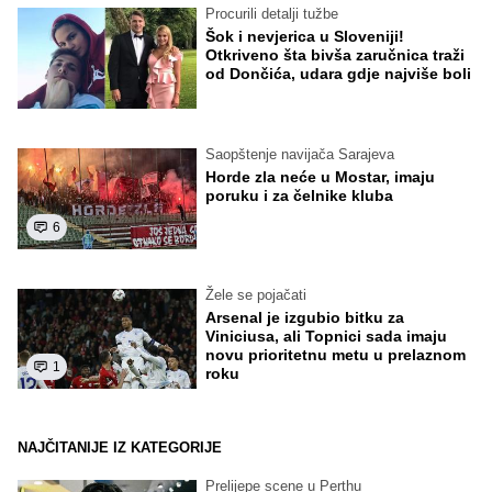
Procurili detalji tužbe
Šok i nevjerica u Sloveniji!
Otkriveno šta bivša zaručnica traži
od Dončića, udara gdje najviše boli
Saopštenje navijača Sarajeva
Horde zla neće u Mostar, imaju
poruku i za čelnike kluba
6
Žele se pojačati
Arsenal je izgubio bitku za
Viniciusa, ali Topnici sada imaju
novu prioritetnu metu u prelaznom
1
roku
NAJČITANIJE IZ KATEGORIJE
Prelijepe scene u Perthu