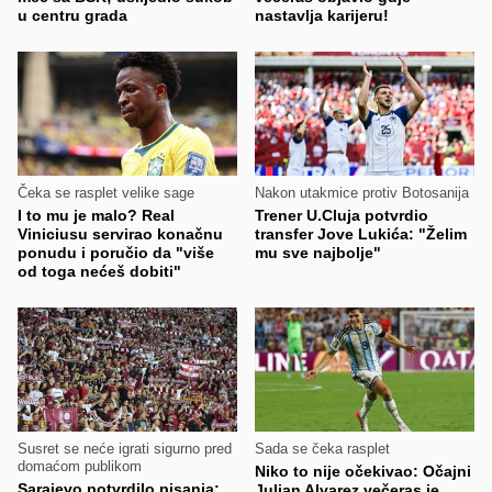
u centru grada
nastavlja karijeru!
Čeka se rasplet velike sage
Nakon utakmice protiv Botosanija
I to mu je malo? Real
Trener U.Cluja potvrdio
Viniciusu servirao konačnu
transfer Jove Lukića: "Želim
ponudu i poručio da "više
mu sve najbolje"
od toga nećeš dobiti"
Susret se neće igrati sigurno pred
Sada se čeka rasplet
domaćom publikom
Niko to nije očekivao: Očajni
Sarajevo potvrdilo pisanja:
Julian Alvarez večeras je