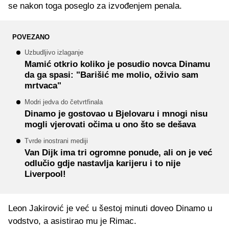
se nakon toga poseglo za izvođenjem penala.
POVEZANO
Uzbudljivo izlaganje
Mamić otkrio koliko je posudio novca Dinamu
da ga spasi: "Barišić me molio, oživio sam
mrtvaca"
Modri jedva do četvrtfinala
Dinamo je gostovao u Bjelovaru i mnogi nisu
mogli vjerovati očima u ono što se dešava
Tvrde inostrani mediji
Van Dijk ima tri ogromne ponude, ali on je već
odlučio gdje nastavlja karijeru i to nije
Liverpool!
Leon Jakirović je već u šestoj minuti doveo Dinamo u
vodstvo, a asistirao mu je Rimac.