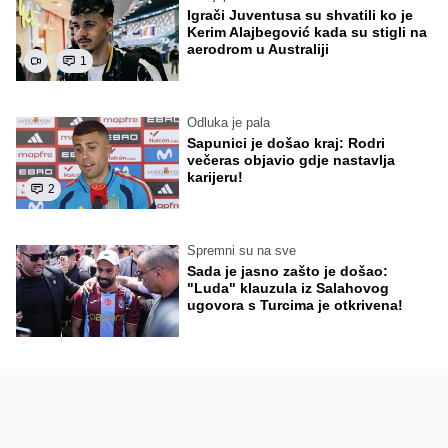
Igrači Juventusa su shvatili ko je
Kerim Alajbegović kada su stigli na
aerodrom u Australiji
1
Odluka je pala
Sapunici je došao kraj: Rodri
večeras objavio gdje nastavlja
karijeru!
2
Spremni su na sve
Sada je jasno zašto je došao:
"Luda" klauzula iz Salahovog
ugovora s Turcima je otkrivena!