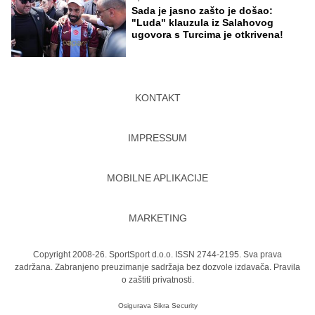
Sada je jasno zašto je došao:
"Luda" klauzula iz Salahovog
ugovora s Turcima je otkrivena!
KONTAKT
IMPRESSUM
MOBILNE APLIKACIJE
MARKETING
Copyright 2008-26. SportSport d.o.o. ISSN 2744-2195. Sva prava
zadržana. Zabranjeno preuzimanje sadržaja bez dozvole izdavača.
Pravila
o zaštiti privatnosti.
Osigurava
Sikra Security