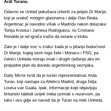
Ardi Turanu.
Odavno se United pokušava izboriti za potpis Di Marije,
koji je unatoč mnogim glasinama i dalje član Reala.
Argentinac je navodno višak u Madridu nakon dolazaka
Tonija Kroosa i Jamesa Rodrigueza, no Cristiano
Ronaldo je od igrača tražio da ostane u klubu.
Zato je i dalje sve ‘u zraku’ kada je u pitanju budućnost
Di Marije, kojeg osim toga žele i Monaco i PSG, pa
čelnici Uniteda moraju imati i drugih rješenja ako im
propadne plan da dovedu argentinskog veznjaka.
Daily Mirror tvrdi da je turski reprezentativac Arda
Turan, koji nastupa za Atletico Madrid, druga želja
Louisa van Gaala. Ipak, informacije koje objavljuju
britanski tablodi uvijek treba uzimati s rezervom, pa
tako i ovu gdje se navodi da je Turan na meti Uniteda.