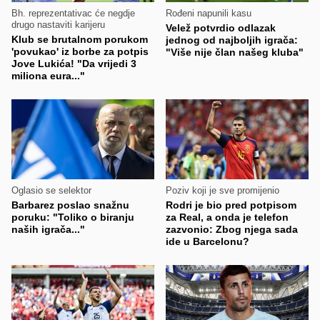
Bh. reprezentativac će negdje
Rođeni napunili kasu
drugo nastaviti karijeru
Velež potvrdio odlazak
Klub se brutalnom porukom
jednog od najboljih igrača:
'povukao' iz borbe za potpis
"Više nije član našeg kluba"
Jove Lukića! "Da vrijedi 3
miliona eura..."
Oglasio se selektor
Poziv koji je sve promijenio
Barbarez poslao snažnu
Rodri je bio pred potpisom
poruku: "Toliko o biranju
za Real, a onda je telefon
naših igrača..."
zazvonio: Zbog njega sada
ide u Barcelonu?