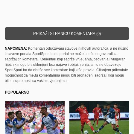
PRIKAŽI STRANICU KOMENTARA (0)
NAPOMENA:
Komentari odražavaju stavove njihovih autora/ica, a ne nužno
i stavove portala SportSport.ba te portal ne može i neće odgovarati za
sadržaj tih kometara. Komentari koji sadrže vrijeđanja, psovanja i vulgaran
riječnik mogu biti uklonjeni bez najave i objašnjenja, ali to ne obavezuje
SportSport.ba da obriše sve komentare koji krše pravila. Čitanjem prihvatate
mogućnost da među komentarima mogu biti pronađeni sadržaji koji mogu
biti u suprotnosti sa vašim uvjerenjima.
POPULARNO