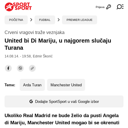
Prijava
Otvori profi
Ot
POČETNA
FUDBAL
PREMIER LEAGUE
Crveni vragovi traže veznjaka
United bi Di Mariju, u najgorem slučaju
Turana
14.08.14. - 19:58,
Edmir Škorić
Teme:
Arda Turan
Manchester United
Dodajte SportSport u vaš Google izbor
Ukoliko Real Madrid ne bude želio da pusti Angela
di Mariju, Manchester United mogao bi se okrenuti