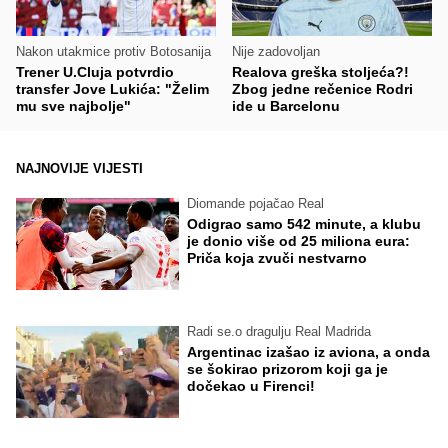
Nakon utakmice protiv Botosanija
Nije zadovoljan
Trener U.Cluja potvrdio
Realova greška stoljeća?!
transfer Jove Lukića: "Želim
Zbog jedne rečenice Rodri
mu sve najbolje"
ide u Barcelonu
NAJNOVIJE VIJESTI
Diomande pojačao Real
Odigrao samo 542 minute, a klubu
je donio više od 25 miliona eura:
Priča koja zvuči nestvarno
Radi se.o dragulju Real Madrida
Argentinac izašao iz aviona, a onda
se šokirao prizorom koji ga je
dočekao u Firenci!