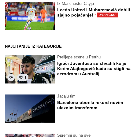
Iz Manchester Cityja
Leeds United i Muharemović dobili
·
sjajno pojačanje!
ZVANIČNO
NAJČITANIJE IZ KATEGORIJE
Prelijepe scene u Perthu
Igrači Juventusa su shvatili ko je
Kerim Alajbegović kada su stigli na
aerodrom u Australiji
1
Jačaju tim
Barcelona oborila rekord novim
ulaznim transferom
Spremni su na sve