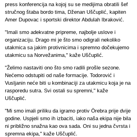
press konferencija na kojoj su se medijima obratili šef
stručnog štaba bordo tima, Dženan Uščuplić, kapiten
Amer Dupovac i sportski direktor Abdulah Ibraković.
"Imali smo adekvatne pripreme, najbolje uslove i
organizaciju. Drago mi je što smo odigrali nekoliko
utakmica sa jakim protivnicima i spremno dočekujemo
utakmicu sa Norvežanima," kaže Uščuplić.
"Želimo nastaviti ono što smo radili prošle sezone.
Nećemo odstupiti od naše formacije. Todorović i
Vusljanin neće biti u kombinaciji za utakmicu koja je na
rasporedu sutra. Svi ostali su spremni," kaže
Uščuplić.
"Mi smo imali priliku da igramo protiv Örebra prije dvije
godine. Uspjeli smo ih izbaciti, iako naša ekipa nije bila
ni približno snažna kao ova sada. Oni su jedna čvrsta i
spremna ekipa," kaže Uščuplić.