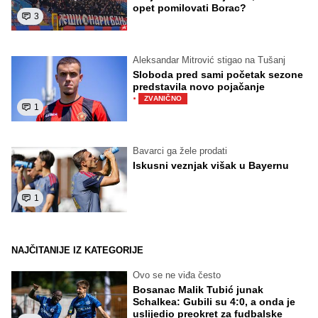
opet pomilovati Borac?
3
Aleksandar Mitrović stigao na Tušanj
Sloboda pred sami početak sezone
predstavila novo pojačanje
·
ZVANIČNO
1
Bavarci ga žele prodati
Iskusni veznjak višak u Bayernu
1
NAJČITANIJE IZ KATEGORIJE
Ovo se ne viđa često
Bosanac Malik Tubić junak
Schalkea: Gubili su 4:0, a onda je
uslijedio preokret za fudbalske