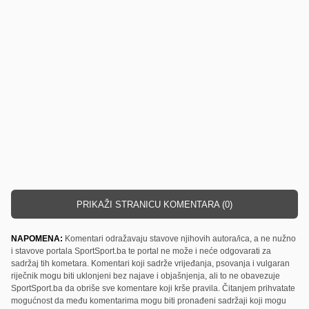
PRIKAŽI STRANICU KOMENTARA (0)
NAPOMENA:
Komentari odražavaju stavove njihovih autora/ica, a ne nužno
i stavove portala SportSport.ba te portal ne može i neće odgovarati za
sadržaj tih kometara. Komentari koji sadrže vrijeđanja, psovanja i vulgaran
riječnik mogu biti uklonjeni bez najave i objašnjenja, ali to ne obavezuje
SportSport.ba da obriše sve komentare koji krše pravila. Čitanjem prihvatate
mogućnost da među komentarima mogu biti pronađeni sadržaji koji mogu