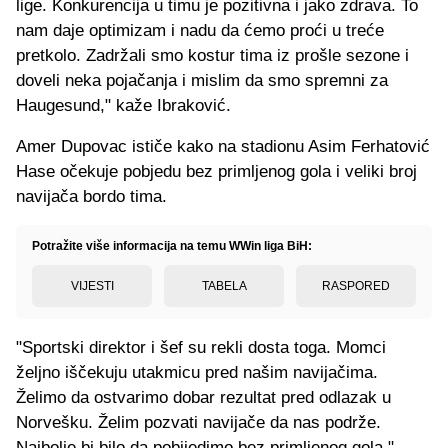
lige. Konkurencija u timu je pozitivna i jako zdrava. To
nam daje optimizam i nadu da ćemo proći u treće
pretkolo. Zadržali smo kostur tima iz prošle sezone i
doveli neka pojačanja i mislim da smo spremni za
Haugesund," kaže Ibraković.
Amer Dupovac ističe kako na stadionu Asim Ferhatović
Hase očekuje pobjedu bez primljenog gola i veliki broj
navijača bordo tima.
Potražite više informacija na temu WWin liga BiH:
VIJESTI
TABELA
RASPORED
"Sportski direktor i šef su rekli dosta toga. Momci
željno iščekuju utakmicu pred našim navijačima.
Želimo da ostvarimo dobar rezultat pred odlazak u
Norvešku. Želim pozvati navijače da nas podrže.
Najbolje bi bilo da pobijedimo bez primljenog gola,"