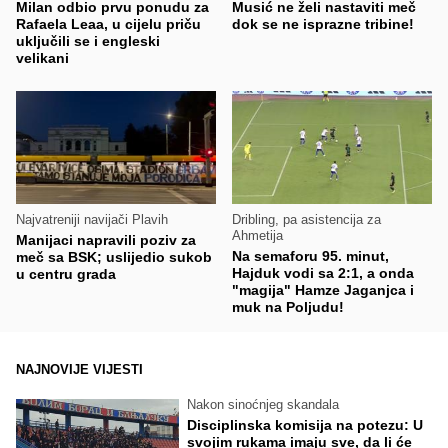
Milan odbio prvu ponudu za
Musić ne želi nastaviti meč
Rafaela Leaa, u cijelu priču
dok se ne isprazne tribine!
uključili se i engleski
velikani
Najvatreniji navijači Plavih
Dribling, pa asistencija za
Ahmetija
Manijaci napravili poziv za
Na semaforu 95. minut,
meč sa BSK; uslijedio sukob
Hajduk vodi sa 2:1, a onda
u centru grada
"magija" Hamze Jaganjca i
muk na Poljudu!
NAJNOVIJE VIJESTI
Nakon sinoćnjeg skandala
Disciplinska komisija na potezu: U
svojim rukama imaju sve, da li će