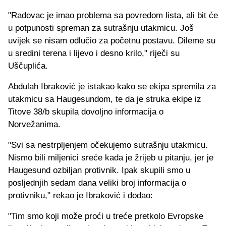
"Radovac je imao problema sa povredom lista, ali bit će
u potpunosti spreman za sutrašnju utakmicu. Još
uvijek se nisam odlučio za početnu postavu. Dileme su
u sredini terena i lijevo i desno krilo," riječi su
Uščuplića.
Abdulah Ibraković je istakao kako se ekipa spremila za
utakmicu sa Haugesundom, te da je struka ekipe iz
Titove 38/b skupila dovoljno informacija o
Norvežanima.
"Svi sa nestrpljenjem očekujemo sutrašnju utakmicu.
Nismo bili miljenici sreće kada je žrijeb u pitanju, jer je
Haugesund ozbiljan protivnik. Ipak skupili smo u
posljednjih sedam dana veliki broj informacija o
protivniku," rekao je Ibraković i dodao:
"Tim smo koji može proći u treće pretkolo Evropske