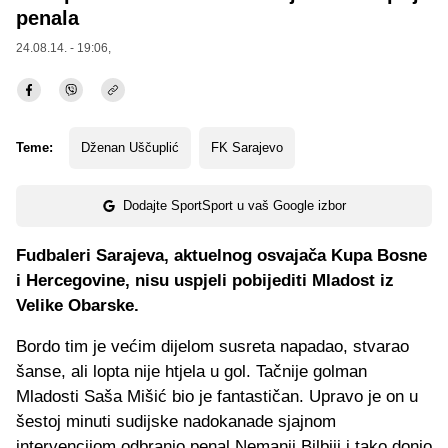
penala
24.08.14. - 19:06,
Teme:
Dženan Uščuplić
FK Sarajevo
Dodajte SportSport u vaš Google izbor
Fudbaleri Sarajeva, aktuelnog osvajača Kupa Bosne
i Hercegovine, nisu uspjeli pobijediti Mladost iz
Velike Obarske.
Bordo tim je većim dijelom susreta napadao, stvarao
šanse, ali lopta nije htjela u gol. Tačnije golman
Mladosti Saša Mišić bio je fantastičan. Upravo je on u
šestoj minuti sudijske nadokanade sjajnom
intervencijom odbranio penal Nemanji Bilbiji i tako donio