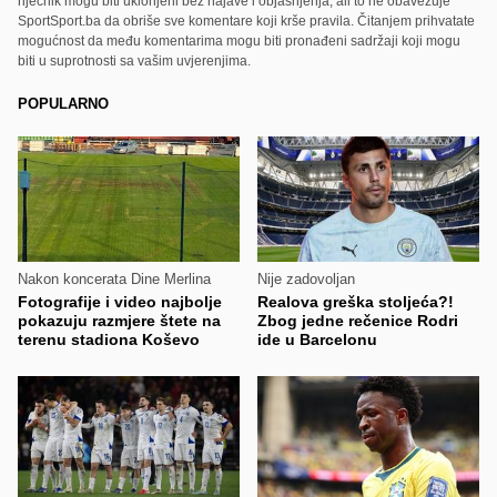
riječnik mogu biti uklonjeni bez najave i objašnjenja, ali to ne obavezuje
SportSport.ba da obriše sve komentare koji krše pravila. Čitanjem prihvatate
mogućnost da među komentarima mogu biti pronađeni sadržaji koji mogu
biti u suprotnosti sa vašim uvjerenjima.
POPULARNO
Nakon koncerata Dine Merlina
Nije zadovoljan
Fotografije i video najbolje
Realova greška stoljeća?!
pokazuju razmjere štete na
Zbog jedne rečenice Rodri
terenu stadiona Koševo
ide u Barcelonu