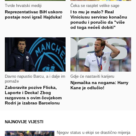
Tvrde hrvatski mediji
Čeka se rasplet velike sage
Reprezentativac BiH uskoro
I to mu je malo? Real
postaje novi igrač Hajduka!
Viniciusu servirao konačnu
ponudu i poručio da "više
od toga nećeš dobiti"
Davno napustio Barcu, a i dalje im
Gdje će nastaviti karijeru
pomaže
Njemačka na nogama: Harry
Zaboravite pozive Flicka,
Kane je odlučio!
Laporte i Decka! Zbog
razgovora s ovim čovjekom
Rodri je izabrao Barcelonu
NAJNOVIJE VIJESTI
Njegov status u ekipi se drastično mijenja