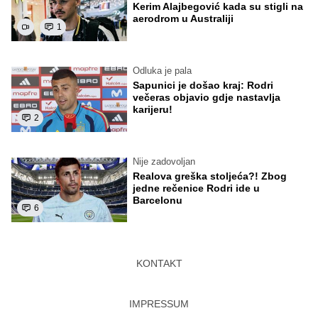
Kerim Alajbegović kada su stigli na
aerodrom u Australiji
1
Odluka je pala
Sapunici je došao kraj: Rodri
večeras objavio gdje nastavlja
karijeru!
2
Nije zadovoljan
Realova greška stoljeća?! Zbog
jedne rečenice Rodri ide u
Barcelonu
6
KONTAKT
IMPRESSUM