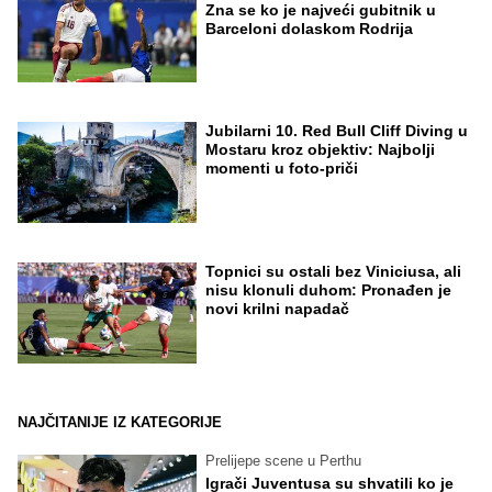
Zna se ko je najveći gubitnik u
Barceloni dolaskom Rodrija
Jubilarni 10. Red Bull Cliff Diving u
Mostaru kroz objektiv: Najbolji
momenti u foto-priči
Topnici su ostali bez Viniciusa, ali
nisu klonuli duhom: Pronađen je
novi krilni napadač
NAJČITANIJE IZ KATEGORIJE
Prelijepe scene u Perthu
Igrači Juventusa su shvatili ko je