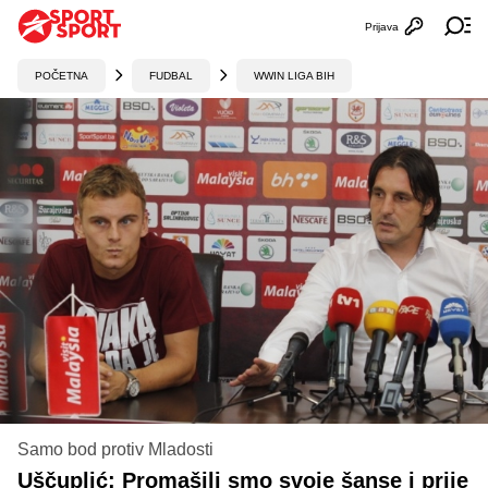
Prijava
Otvori profi
Ot
POČETNA
FUDBAL
WWIN LIGA BIH
Samo bod protiv Mladosti
Uščuplić: Promašili smo svoje šanse i prije