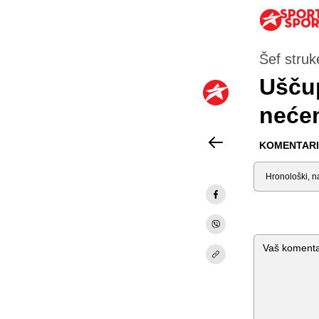
Šef struk
Uščup
nećem
KOMENTARI 
Sortiraj
Komentar