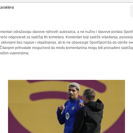
araktera
mentari odražavaju stavove njihovih autora/ica, a ne nužno i stavove portala Sport
 neće odgovarati za sadržaj tih kometara. Komentari koji sadrže vrijeđanja, psovanj
i uklonjeni bez najave i objašnjenja, ali to ne obavezuje SportSport.ba da obriše 
a. Čitanjem prihvatate mogućnost da među komentarima mogu biti pronađeni sadržaji
 vašim uvjerenjima.