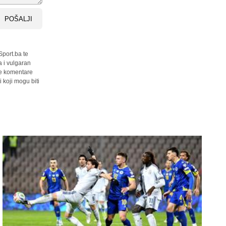
POŠALJI
Sport.ba te
a i vulgaran
sve komentare
 koji mogu biti