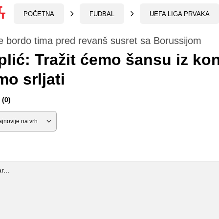
POČETNA
FUDBAL
UEFA LIGA PRVAKA
e bordo tima pred revanš susret sa Borussijom
lić: Tražit ćemo šansu iz kont
o srljati
(0)