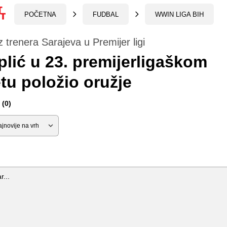
POČETNA
FUDBAL
WWIN LIGA BIH
z trenera Sarajeva u Premijer ligi
lić u 23. premijerligaškom
tu položio oružje
(0)