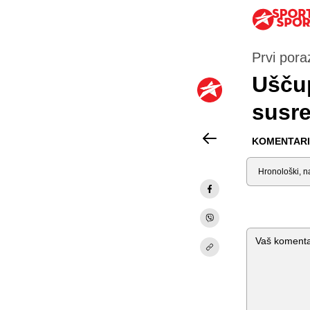
Prvi pora
Uščup
susre
KOMENTARI 
Sortiraj
Komentar