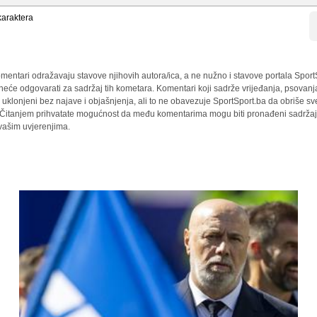
araktera
mentari odražavaju stavove njihovih autora/ica, a ne nužno i stavove portala Sport
 neće odgovarati za sadržaj tih kometara. Komentari koji sadrže vrijeđanja, psovanj
i uklonjeni bez najave i objašnjenja, ali to ne obavezuje SportSport.ba da obriše 
a. Čitanjem prihvatate mogućnost da među komentarima mogu biti pronađeni sadržaji
 vašim uvjerenjima.