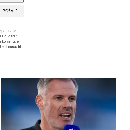
POŠALJI
Sport.ba te
a i vulgaran
sve komentare
 koji mogu biti