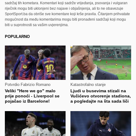
sadržaj tih kometara. Komentari koji sadrže vrijeđanja, psovanja i vulgaran
riječnik mogu biti uklonjeni bez najave i objašnjenja, ali to ne obavezuje
SportSport.ba da obriše sve komentare koji krše pravila. Čitanjem prihvatate
mogućnost da među komentarima mogu biti pronađeni sadržaji koji mogu
biti u suprotnosti sa vašim uvjerenjima.
POPULARNO
Potvrdio Fabrizio Romano
Katastrofalno stanje
Veliki "Here we go" malo
Ljudi u busevima stizali na
prije ponoći - Liverpool se
Vučićevo otvorenje stadiona,
pojačao iz Barcelone!
a pogledajte na šta sada liči