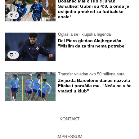
Bosanac Malik Tubić junak
Schalkea: Gubili su 4:0, a onda je
uslijedio preokret za fudbalske
2
anale!
Oglasila se i klupska legenda
Del Piero gledao Alajbegovića:
"Mislim da za tim nema potrebe"
1
Transfer vrijedan oko 50 miliona eura
Zvijezda Barcelone danas nazvala
Flicka i poručila mu: "Neću se više
vraćati u klub"
KONTAKT
IMPRESSUM