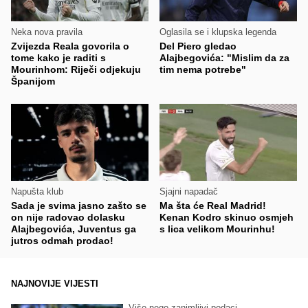
Neka nova pravila
Oglasila se i klupska legenda
Zvijezda Reala govorila o
Del Piero gledao
tome kako je raditi s
Alajbegovića: "Mislim da za
Mourinhom: Riječi odjekuju
tim nema potrebe"
Španijom
Napušta klub
Sjajni napadač
Sada je svima jasno zašto se
Ma šta će Real Madrid!
on nije radovao dolasku
Kenan Kodro skinuo osmjeh
Alajbegovića, Juventus ga
s lica velikom Mourinhu!
jutros odmah prodao!
NAJNOVIJE VIJESTI
Više nego zanimljivi podaci