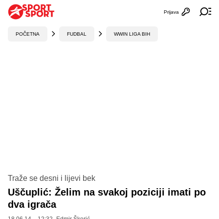
Prijava
Otvori profi
Ot
POČETNA
FUDBAL
WWIN LIGA BIH
Traže se desni i lijevi bek
Uščuplić: Želim na svakoj poziciji imati po
dva igrača