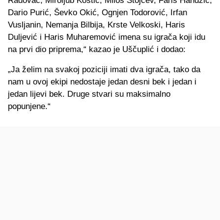
Radovac, Miroljub Kostić, Miloš Stojčev, Faris Handžić,
Dario Purić, Ševko Okić, Ognjen Todorović, Irfan
Vusljanin, Nemanja Bilbija, Krste Velkoski, Haris
Duljević i Haris Muharemović imena su igrača koji idu
na prvi dio priprema,“ kazao je Uščuplić i dodao:
„Ja želim na svakoj poziciji imati dva igrača, tako da
nam u ovoj ekipi nedostaje jedan desni bek i jedan i
jedan lijevi bek. Druge stvari su maksimalno
popunjene.“