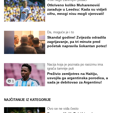
Otkriveno koliko Muharemović
zarađuje u Leedsu: Kada su vidjeli
cifru, mnogi nisu mogli vjerovati!
Da, moguće je i to
Skandal godine! Zvijezda odradila
zagrijavanje, pa tri minute pred
početak napravila šokantan potez!
Nacija koja je poznata po rasizmu ima
igrača tamnije puti
Preživio zemljotres na Haitiju,
usvojila ga argentinska porodica, a
1
sada je debitovao za Argentinu!
NAJČITANIJE IZ KATEGORIJE
Ovo se ne viđa često