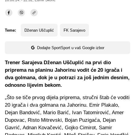
18.06.14. - 12:32,
Edmir Škorić
Teme:
Dženan Uščuplić
FK Sarajevo
Dodajte SportSport u vaš Google izbor
Trener Sarajeva Dženan Uščuplić na prvi dio
priprema na planinu Jahorinu vodit će 20 igrača i
dva golmana, dok je u potrazi za još jednim desnim,
odnosno lijevim bekom.
„Što se tiče prvog dijela priprema, stručni štab će voditi
20 igrača i dva golmana na Jahorinu. Emir Plakalo,
Dejan Bandović, Mario Barić, Ivan Tatomirović, Amer
Dupovac, Risto Mitrevski, Bojan Puzigaća, Dejan
Gavrić, Adnan Kovačević, Gojko Cimirot, Samir