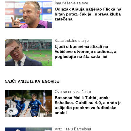
Ima rješenje za sve
Odlazak Arauja natjerao Flicka na
hitan potez, čak je i uprava kluba
zatečena
Katastrofalno stanje
Ljudi u busevima stizali na
Vučićevo otvorenje stadiona, a
pogledajte na šta sada liči
NAJČITANIJE IZ KATEGORIJE
Ovo se ne viđa često
Bosanac Malik Tubić junak
Schalkea: Gubili su 4:0, a onda je
uslijedio preokret za fudbalske
1
anale!
Vratili se u Barcelonu