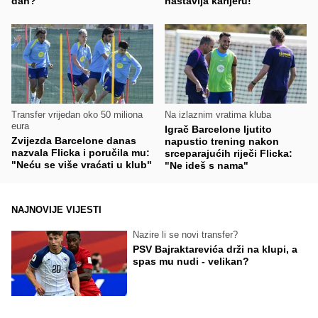
dan?"
nastavlja karijeru!
Transfer vrijedan oko 50 miliona
Na izlaznim vratima kluba
eura
Igrač Barcelone ljutito
Zvijezda Barcelone danas
napustio trening nakon
nazvala Flicka i poručila mu:
srceparajućih riječi Flicka:
"Neću se više vraćati u klub"
"Ne ideš s nama"
NAJNOVIJE VIJESTI
Nazire li se novi transfer?
PSV Bajraktarevića drži na klupi, a
spas mu nudi - velikan?