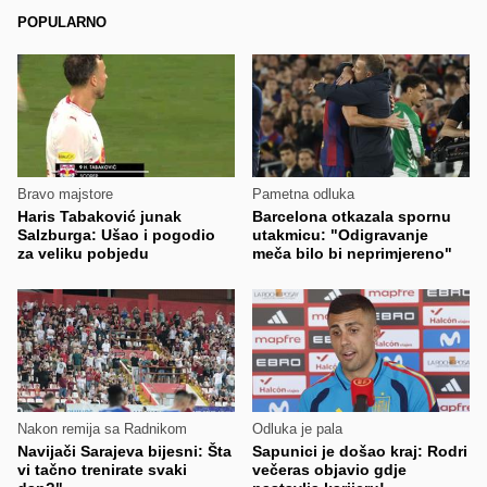
POPULARNO
Bravo majstore
Pametna odluka
Haris Tabaković junak
Barcelona otkazala spornu
Salzburga: Ušao i pogodio
utakmicu: "Odigravanje
za veliku pobjedu
meča bilo bi neprimjereno"
Nakon remija sa Radnikom
Odluka je pala
Navijači Sarajeva bijesni: Šta
Sapunici je došao kraj: Rodri
vi tačno trenirate svaki
večeras objavio gdje