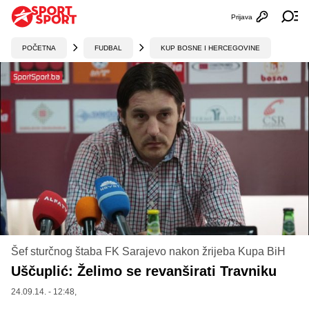
Prijava
Otvori profi
Ot
POČETNA
FUDBAL
KUP BOSNE I HERCEGOVINE
Šef sturčnog štaba FK Sarajevo nakon žrijeba Kupa BiH
Uščuplić: Želimo se revanširati Travniku
24.09.14. - 12:48,