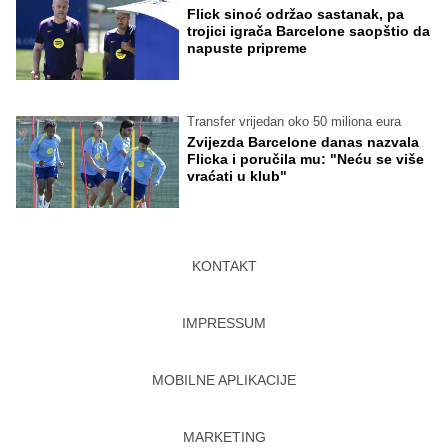
Flick sinoć održao sastanak, pa
trojici igrača Barcelone saopštio da
napuste pripreme
Transfer vrijedan oko 50 miliona eura
Zvijezda Barcelone danas nazvala
Flicka i poručila mu: "Neću se više
vraćati u klub"
KONTAKT
IMPRESSUM
MOBILNE APLIKACIJE
MARKETING