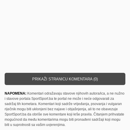
PRIKAŽI STRANICU KOMENTARA (0)
NAPOMENA:
Komentari odražavaju stavove njihovih autora/ica, a ne nužno
i stavove portala SportSport.ba te portal ne može i neće odgovarati za
sadržaj tih kometara. Komentari koji sadrže vrijeđanja, psovanja i vulgaran
riječnik mogu biti uklonjeni bez najave i objašnjenja, ali to ne obavezuje
SportSport.ba da obriše sve komentare koji krše pravila. Čitanjem prihvatate
mogućnost da među komentarima mogu biti pronađeni sadržaji koji mogu
biti u suprotnosti sa vašim uvjerenjima.