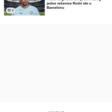
jedne rečenice Rodri ide u
Barcelonu
6