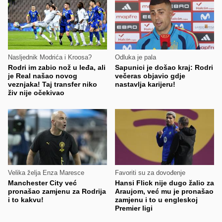
Nasljednik Modrića i Kroosa?
Odluka je pala
Rodri im zabio nož u leđa, ali
Sapunici je došao kraj: Rodri
je Real našao novog
večeras objavio gdje
veznjaka! Taj transfer niko
nastavlja karijeru!
živ nije očekivao
Velika želja Enza Maresce
Favoriti su za dovođenje
Manchester City već
Hansi Flick nije dugo žalio za
pronašao zamjenu za Rodrija
Araujom, već mu je pronašao
i to kakvu!
zamjenu i to u engleskoj
Premier ligi