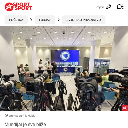
Prijava
Otvori profi
Ot
POČETNA
FUDBAL
SVJETSKO PRVENSTVO
sportsport / T. Hebib
Mundijal je sve bliže