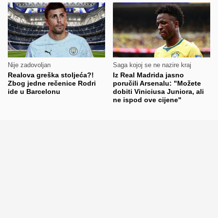
Nije zadovoljan
Saga kojoj se ne nazire kraj
Realova greška stoljeća?!
Iz Real Madrida jasno
Zbog jedne rečenice Rodri
poručili Arsenalu: "Možete
ide u Barcelonu
dobiti Viniciusa Juniora, ali
ne ispod ove cijene"