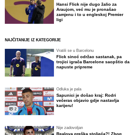
Hansi Flick nije dugo žalio za
Araujom, već mu je pronašao
zamjenu i to u engleskoj Premier
ligi
NAJČITANIJE IZ KATEGORIJE
Vratili se u Barcelonu
Flick sinoć održao sastanak, pa
trojici igrača Barcelone saopštio da
napuste pripreme
Odluka je pala
Sapunici je došao kraj: Rodri
večeras objavio gdje nastavlja
karijeru!
2
Nije zadovoljan
Realova greška stoljeća?! Zbog