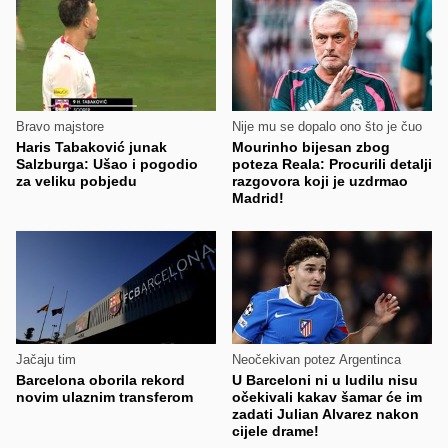
Bravo majstore
Nije mu se dopalo ono što je čuo
Haris Tabaković junak
Mourinho bijesan zbog
Salzburga: Ušao i pogodio
poteza Reala: Procurili detalji
za veliku pobjedu
razgovora koji je uzdrmao
Madrid!
Jačaju tim
Neočekivan potez Argentinca
Barcelona oborila rekord
U Barceloni ni u ludilu nisu
novim ulaznim transferom
očekivali kakav šamar će im
zadati Julian Alvarez nakon
cijele drame!