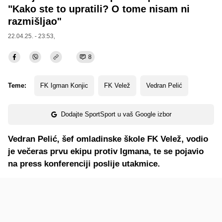
"Kako ste to upratili? O tome nisam ni
razmišljao"
22.04.25. - 23:53,
8
Teme:
FK Igman Konjic
FK Velež
Vedran Pelić
Dodajte SportSport u vaš Google izbor
Vedran Pelić, šef omladinske škole FK Velež, vodio
je večeras prvu ekipu protiv Igmana, te se pojavio
na press konferenciji poslije utakmice.