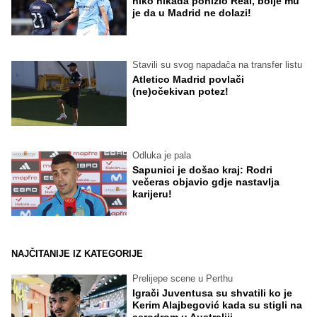
niko nikada ponizio Real, bolje mu
je da u Madrid ne dolazi!
Stavili su svog napadača na transfer listu
Atletico Madrid povlači
(ne)očekivan potez!
Odluka je pala
Sapunici je došao kraj: Rodri
večeras objavio gdje nastavlja
karijeru!
NAJČITANIJE IZ KATEGORIJE
Prelijepe scene u Perthu
Igrači Juventusa su shvatili ko je
Kerim Alajbegović kada su stigli na