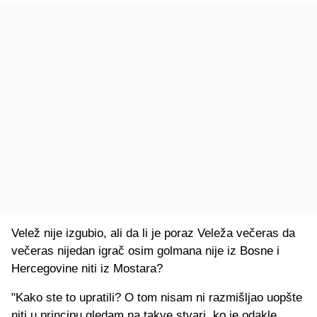
Velež nije izgubio, ali da li je poraz Veleža večeras da
večeras nijedan igrač osim golmana nije iz Bosne i
Hercegovine niti iz Mostara?
"Kako ste to upratili? O tom nisam ni razmišljao uopšte
niti u principu gledam na takve stvari, ko je odakle,