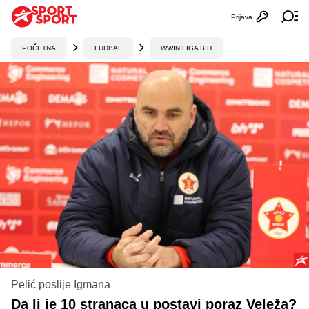
Prijava
Otvori profi
Ot
POČETNA
FUDBAL
WWIN LIGA BIH
Pelić poslije Igmana
Da li je 10 stranaca u postavi poraz Veleža?