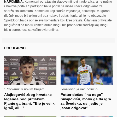
NAPOMENA:
Komentari odražavaju stavove njihovih autora/ica, a ne nužno
i stavove portala SportSport.ba te portal ne može i neće odgovarati za
sadržaj tih kometara. Komentari koji sadrže vrijeđanja, psovanja i vulgaran
riječnik mogu biti uklonjeni bez najave i objašnjenja, ali to ne obavezuje
SportSport.ba da obriše sve komentare koji krše pravila. Čitanjem prihvatate
mogućnost da među komentarima mogu biti pronađeni sadržaji koji mogu
biti u suprotnosti sa vašim uvjerenjima.
POPULARNO
"Problemi" s novim brojem
Smajlović je već odlučio
Alajbegović zbog hrvatske
Potter došao "na noge"
legende pod pritiskom,
Smajloviću, molio ga da igra
Pjanić ga brani: "Bio je veliki
za Švedsku, uslijedio je
igrač, ali..."
jasan odgovor!