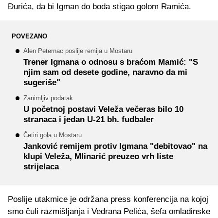
Đurića, da bi Igman do boda stigao golom Ramića.
POVEZANO
Alen Peternac poslije remija u Mostaru
Trener Igmana o odnosu s braćom Mamić: "S
njim sam od desete godine, naravno da mi
sugeriše"
Zanimljiv podatak
U početnoj postavi Veleža večeras bilo 10
stranaca i jedan U-21 bh. fudbaler
Četiri gola u Mostaru
Janković remijem protiv Igmana "debitovao" na
klupi Veleža, Mlinarić preuzeo vrh liste
strijelaca
Poslije utakmice je održana press konferencija na kojoj
smo čuli razmišljanja i Vedrana Pelića, šefa omladinske