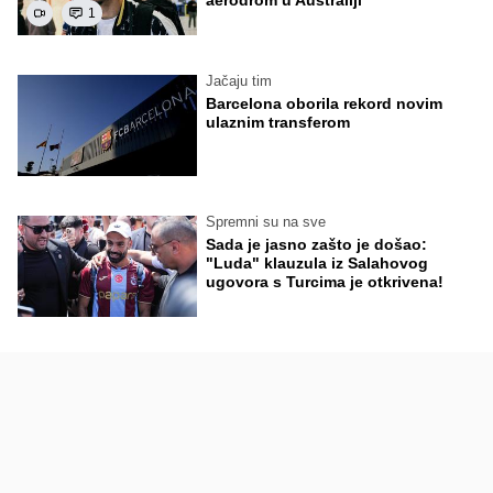
aerodrom u Australiji
1
Jačaju tim
Barcelona oborila rekord novim
ulaznim transferom
Spremni su na sve
Sada je jasno zašto je došao:
"Luda" klauzula iz Salahovog
ugovora s Turcima je otkrivena!