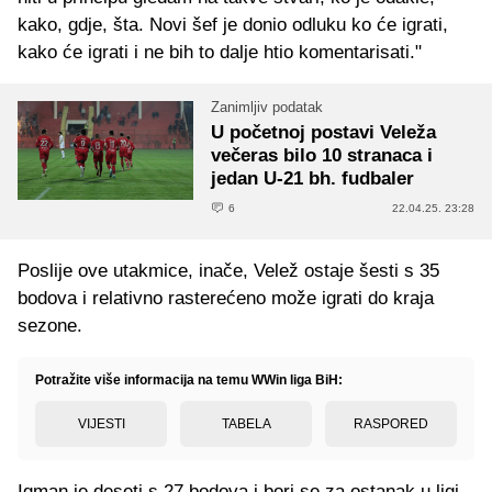
kako, gdje, šta. Novi šef je donio odluku ko će igrati,
kako će igrati i ne bih to dalje htio komentarisati."
Zanimljiv podatak
U početnoj postavi Veleža
večeras bilo 10 stranaca i
jedan U-21 bh. fudbaler
6
22.04.25. 23:28
Poslije ove utakmice, inače, Velež ostaje šesti s 35
bodova i relativno rasterećeno može igrati do kraja
sezone.
Potražite više informacija na temu WWin liga BiH:
VIJESTI
TABELA
RASPORED
Igman je deseti s 27 bodova i bori se za ostanak u ligi.