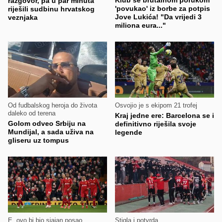
Klub se brutalnom porukom
razgovor, pa u par minuta
'povukao' iz borbe za potpis
riješili sudbinu hrvatskog
Jove Lukića! "Da vrijedi 3
veznjaka
miliona eura..."
Od fudbalskog heroja do života
Osvojio je s ekipom 21 trofej
daleko od terena
Kraj jedne ere: Barcelona se i
Golom odveo Srbiju na
definitivno riješila svoje
Mundijal, a sada uživa na
legende
gliseru uz tompus
E, ovo bi bio sjajan posao
Stigla i potvrda