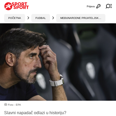
Prijava
Otvori profi
Ot
POČETNA
FUDBAL
MEĐUNARODNE PRIJATELJSKE UTAKMICE
Foto - EPA
Slavni napadač odlazi u historiju?