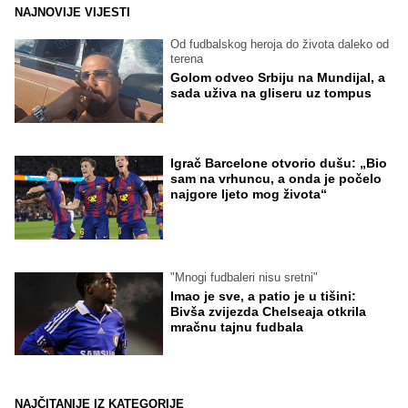
NAJNOVIJE VIJESTI
Od fudbalskog heroja do života daleko od
terena
Golom odveo Srbiju na Mundijal, a
sada uživa na gliseru uz tompus
Igrač Barcelone otvorio dušu: „Bio
sam na vrhuncu, a onda je počelo
najgore ljeto mog života“
"Mnogi fudbaleri nisu sretni"
Imao je sve, a patio je u tišini:
Bivša zvijezda Chelseaja otkrila
mračnu tajnu fudbala
NAJČITANIJE IZ KATEGORIJE