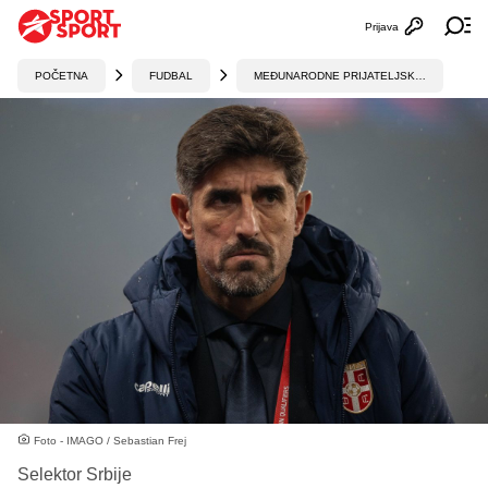
Prijava
Otvori profi
Ot
POČETNA
FUDBAL
MEĐUNARODNE PRIJATELJSKE UTAKMICE
Foto - IMAGO / Sebastian Frej
Selektor Srbije