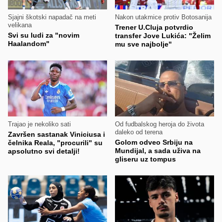
Sjajni škotski napadač na meti
Nakon utakmice protiv Botosanija
velikana
Trener U.Cluja potvrdio
Svi su ludi za "novim
transfer Jove Lukića: "Želim
Haalandom"
mu sve najbolje"
Trajao je nekoliko sati
Od fudbalskog heroja do života
daleko od terena
Završen sastanak Viniciusa i
Golom odveo Srbiju na
čelnika Reala, "procurili" su
Mundijal, a sada uživa na
apsolutno svi detalji!
gliseru uz tompus