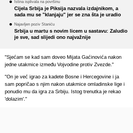
Istina isplivala na površinu
Cijela Srbija je Piksija nazvala izdajnikom, a
sada mu se "klanjaju" jer se zna šta je uradio
Najavljen poziv Staniću
Srbija u martu s novim licem u sastavu: Zaludio
je sve, sad slijedi ono najvažnije
"Sjećam se kad sam doveo Mijata Gaćinovića nakon
jedne utakmice između Vojvodine protiv Zvezde."
"On je već igrao za kadete Bosne i Hercegovine i ja
sam popričao s njim nakon utakmice omladinske lige i
ponudio mu da igra za Srbiju. Istog trenutka je rekao
'dolazim'."