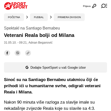
Prijava
Otvori profi
Ot
POČETNA
FUDBAL
PRIMERA DIVISION
Spektakl na Santiago Bernabeu
Veterani Reala bolji od Milana
31.05.10. - 09:21,
Adnan Beganović
Dodajte SportSport u vaš Google izbor
Sinoć su na Santiago Bernabeu utakmicu čiji će
prihodi ići u humanitarne svrhe, odigrali veterani
Reala i Milana.
Nakon 90 minuta više razloga za slavlje imale su
nekadašnje zvijezde Reala koje su slavile sa 4:3.