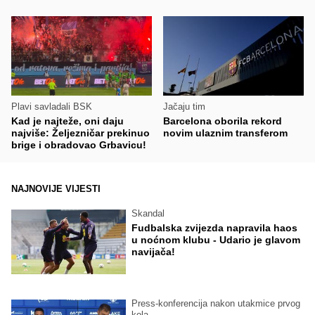
Plavi savladali BSK
Jačaju tim
Kad je najteže, oni daju
Barcelona oborila rekord
najviše: Željezničar prekinuo
novim ulaznim transferom
brige i obradovao Grbavicu!
NAJNOVIJE VIJESTI
Skandal
Fudbalska zvijezda napravila haos
u noćnom klubu - Udario je glavom
navijača!
Press-konferencija nakon utakmice prvog
kola