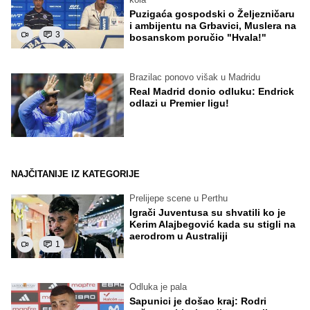
Puzigaća gospodski o Željezničaru
i ambijentu na Grbavici, Muslera na
3
bosanskom poručio "Hvala!"
Brazilac ponovo višak u Madridu
Real Madrid donio odluku: Endrick
odlazi u Premier ligu!
NAJČITANIJE IZ KATEGORIJE
Prelijepe scene u Perthu
Igrači Juventusa su shvatili ko je
Kerim Alajbegović kada su stigli na
aerodrom u Australiji
1
Odluka je pala
Sapunici je došao kraj: Rodri