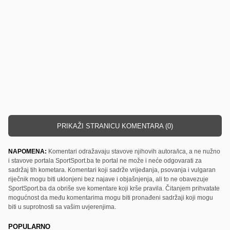
PRIKAŽI STRANICU KOMENTARA (0)
NAPOMENA:
Komentari odražavaju stavove njihovih autora/ica, a ne nužno
i stavove portala SportSport.ba te portal ne može i neće odgovarati za
sadržaj tih kometara. Komentari koji sadrže vrijeđanja, psovanja i vulgaran
riječnik mogu biti uklonjeni bez najave i objašnjenja, ali to ne obavezuje
SportSport.ba da obriše sve komentare koji krše pravila. Čitanjem prihvatate
mogućnost da među komentarima mogu biti pronađeni sadržaji koji mogu
biti u suprotnosti sa vašim uvjerenjima.
POPULARNO