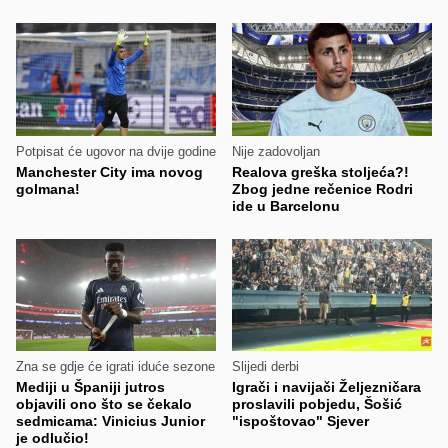
Potpisat će ugovor na dvije godine
Nije zadovoljan
Manchester City ima novog
Realova greška stoljeća?!
golmana!
Zbog jedne rečenice Rodri
ide u Barcelonu
Zna se gdje će igrati iduće sezone
Slijedi derbi
Mediji u Španiji jutros
Igrači i navijači Željezničara
objavili ono što se čekalo
proslavili pobjedu, Šošić
sedmicama: Vinicius Junior
"ispoštovao" Sjever
je odlučio!