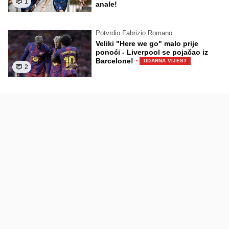
1
anale!
Potvrdio Fabrizio Romano
Veliki "Here we go" malo prije
ponoći - Liverpool se pojačao iz
·
Barcelone!
UDARNA VIJEST
2