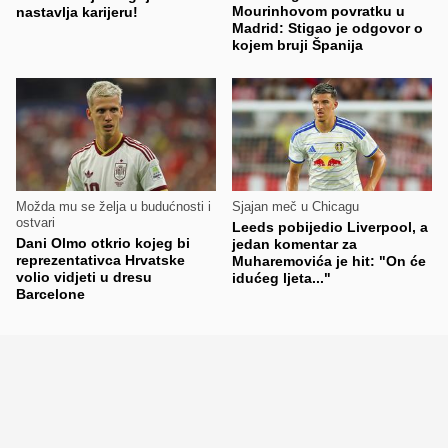
Mourinhovom povratku u
nastavlja karijeru!
Madrid: Stigao je odgovor o
kojem bruji Španija
Možda mu se želja u budućnosti i
Sjajan meč u Chicagu
ostvari
Leeds pobijedio Liverpool, a
Dani Olmo otkrio kojeg bi
jedan komentar za
reprezentativca Hrvatske
Muharemovića je hit: "On će
volio vidjeti u dresu
idućeg ljeta..."
Barcelone