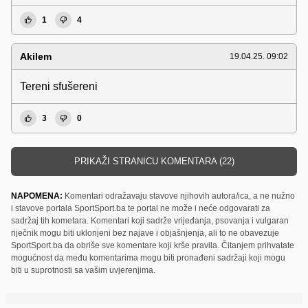
1
4
Akilem
19.04.25. 09:02
Tereni sfušereni
3
0
PRIKAŽI STRANICU KOMENTARA (22)
NAPOMENA:
Komentari odražavaju stavove njihovih autora/ica, a ne nužno
i stavove portala SportSport.ba te portal ne može i neće odgovarati za
sadržaj tih kometara. Komentari koji sadrže vrijeđanja, psovanja i vulgaran
riječnik mogu biti uklonjeni bez najave i objašnjenja, ali to ne obavezuje
SportSport.ba da obriše sve komentare koji krše pravila. Čitanjem prihvatate
mogućnost da među komentarima mogu biti pronađeni sadržaji koji mogu
biti u suprotnosti sa vašim uvjerenjima.