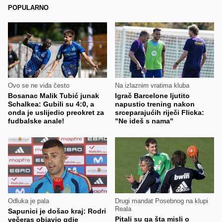
POPULARNO
Ovo se ne viđa često
Na izlaznim vratima kluba
Bosanac Malik Tubić junak
Igrač Barcelone ljutito
Schalkea: Gubili su 4:0, a
napustio trening nakon
onda je uslijedio preokret za
srceparajućih riječi Flicka:
fudbalske anale!
"Ne ideš s nama"
Odluka je pala
Drugi mandat Posebnog na klupi
Reala
Sapunici je došao kraj: Rodri
Pitali su ga šta misli o
večeras objavio gdje