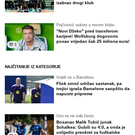
izabrao drugi klub
Pejčinović uskoro u novom klubu
"Novi Džeko" pred transferom
karijere! Wolfsburg dogovorio
posao vrijedan čak 25 miliona eura!
5
NAJČITANIJE IZ KATEGORIJE
Vratili se u Barcelonu
Flick sinoć održao sastanak, pa
trojici igrača Barcelone saopštio da
napuste pripreme
Ovo se ne viđa često
Bosanac Malik Tubić junak
Schalkea: Gubili su 4:0, a onda je
uslijedio preokret za fudbalske