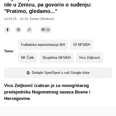
ide u Zenicu, pa govorio o suđenju:
"Pratimo, gledamo..."
14.04.25. - 15:15,
Esmer Oštraković
22
Fudbalska reprezentacija BiH
IO NFSBiH
Teme:
NK Čelik
Skupština NFSBiH
Vico Zeljković
Dodajte SportSport u vaš Google izbor
Vico Zeljković izabran je za novog/starog
predsjednika Nogometnog saveza Bosne i
Hercegovine.