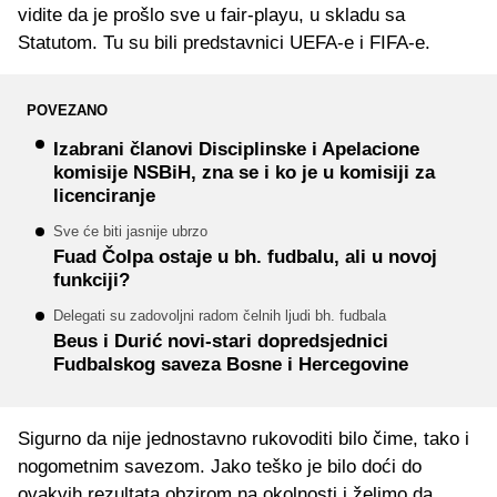
vidite da je prošlo sve u fair-playu, u skladu sa
Statutom. Tu su bili predstavnici UEFA-e i FIFA-e.
POVEZANO
Izabrani članovi Disciplinske i Apelacione
komisije NSBiH, zna se i ko je u komisiji za
licenciranje
Sve će biti jasnije ubrzo
Fuad Čolpa ostaje u bh. fudbalu, ali u novoj
funkciji?
Delegati su zadovoljni radom čelnih ljudi bh. fudbala
Beus i Durić novi-stari dopredsjednici
Fudbalskog saveza Bosne i Hercegovine
Sigurno da nije jednostavno rukovoditi bilo čime, tako i
nogometnim savezom. Jako teško je bilo doći do
ovakvih rezultata obzirom na okolnosti i želimo da