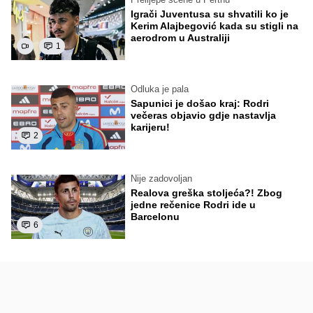
Igrači Juventusa su shvatili ko je
Kerim Alajbegović kada su stigli na
aerodrom u Australiji
1
Odluka je pala
Sapunici je došao kraj: Rodri
večeras objavio gdje nastavlja
karijeru!
2
Nije zadovoljan
Realova greška stoljeća?! Zbog
jedne rečenice Rodri ide u
Barcelonu
6