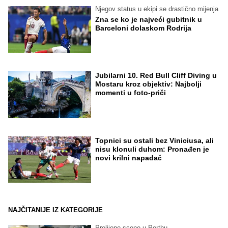
Njegov status u ekipi se drastično mijenja
Zna se ko je najveći gubitnik u
Barceloni dolaskom Rodrija
Jubilarni 10. Red Bull Cliff Diving u
Mostaru kroz objektiv: Najbolji
momenti u foto-priči
Topnici su ostali bez Viniciusa, ali
nisu klonuli duhom: Pronađen je
novi krilni napadač
NAJČITANIJE IZ KATEGORIJE
Prelijepe scene u Perthu