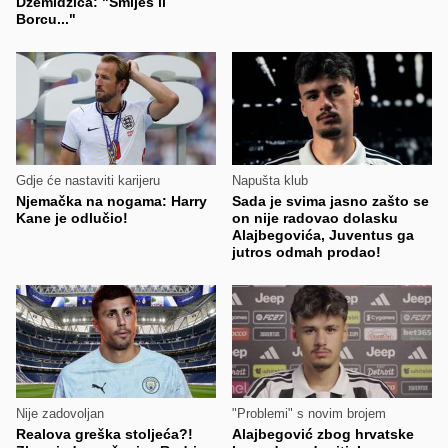
Džemidžića: "Smiješ li
Borcu..."
Gdje će nastaviti karijeru
Napušta klub
Njemačka na nogama: Harry
Sada je svima jasno zašto se
Kane je odlučio!
on nije radovao dolasku
Alajbegovića, Juventus ga
jutros odmah prodao!
Nije zadovoljan
"Problemi" s novim brojem
Realova greška stoljeća?!
Alajbegović zbog hrvatske