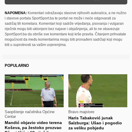
NAPOMENA:
Komentari odražavaju stavove njihovih autora/ica, a ne nužno
i stavove portala SportSport.ba te portal ne može i neće odgovarati za
sadržaj tih kometara. Komentari koji sadrže vrijeđanja, psovanja i vulgaran
riječnik mogu biti uklonjeni bez najave i objašnjenja, ali to ne obavezuje
SportSport.ba da obriše sve komentare koji krše pravila. Čitanjem prihvatate
mogućnost da među komentarima mogu biti pronađeni sadržaji koji mogu
biti u suprotnosti sa vašim uvjerenjima.
POPULARNO
Saopštenje načelnika Općine
Bravo majstore
Centar
Haris Tabaković junak
Mandić objavio video terena
Salzburga: Ušao i pogodio
Koševa, pa žestoko prozvao
za veliku pobjedu