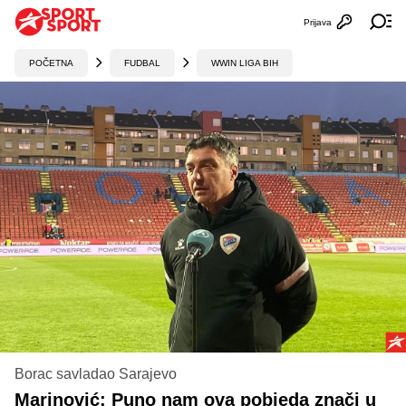
Prijava
Otvori profi
Ot
POČETNA
FUDBAL
WWIN LIGA BIH
Borac savladao Sarajevo
Marinović: Puno nam ova pobjeda znači u