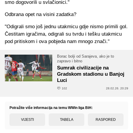
smo dogovorili u svlačionici."
Odbrana opet na visini zadatka?
"Odigrali smo još jednu utakmicu gdje nismo primili gol.
Čestitam igračima, odigrali su tvrdu i tešku utakmicu
pod pritiskom i ova pobjeda nam mnogo znači."
Borac bolji od Sarajeva, ako je to
zapravo i bitno
Sumrak civilizacije na
Gradskom stadionu u Banjoj
Luci
102
28.02.26. 20:29
Potražite više informacija na temu WWin liga BiH:
VIJESTI
TABELA
RASPORED