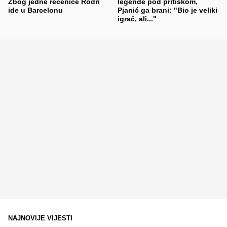
Zbog jedne rečenice Rodri
legende pod pritiskom,
ide u Barcelonu
Pjanić ga brani: "Bio je veliki
igrač, ali..."
NAJNOVIJE VIJESTI