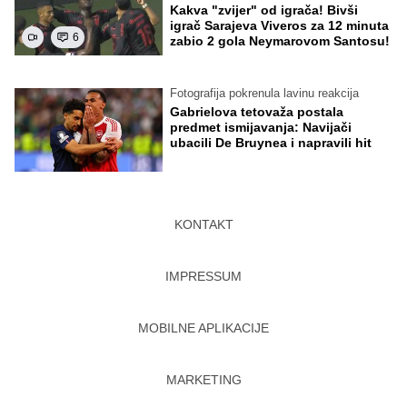
Kakva "zvijer" od igrača! Bivši
igrač Sarajeva Viveros za 12 minuta
6
zabio 2 gola Neymarovom Santosu!
Fotografija pokrenula lavinu reakcija
Gabrielova tetovaža postala
predmet ismijavanja: Navijači
ubacili De Bruynea i napravili hit
KONTAKT
IMPRESSUM
MOBILNE APLIKACIJE
MARKETING