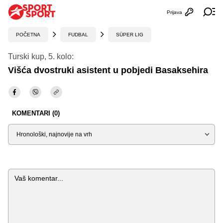
Prijava
Otvori profi
Ot
POČETNA
FUDBAL
SÜPER LIG
Turski kup, 5. kolo:
Višća dvostruki asistent u pobjedi Basaksehira
KOMENTARI (0)
Sortiraj
Komentar